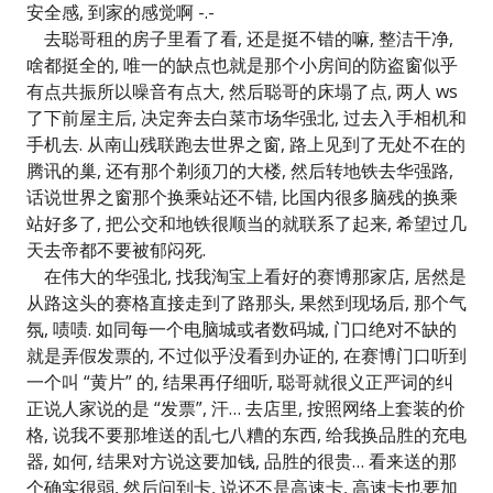
安全感, 到家的感觉啊 -.-
去聪哥租的房子里看了看, 还是挺不错的嘛, 整洁干净,
啥都挺全的, 唯一的缺点也就是那个小房间的防盗窗似乎
有点共振所以噪音有点大, 然后聪哥的床塌了点, 两人 ws
了下前屋主后, 决定奔去白菜市场华强北, 过去入手相机和
手机去. 从南山残联跑去世界之窗, 路上见到了无处不在的
腾讯的巢, 还有那个剃须刀的大楼, 然后转地铁去华强路,
话说世界之窗那个换乘站还不错, 比国内很多脑残的换乘
站好多了, 把公交和地铁很顺当的就联系了起来, 希望过几
天去帝都不要被郁闷死.
在伟大的华强北, 找我淘宝上看好的赛博那家店, 居然是
从路这头的赛格直接走到了路那头, 果然到现场后, 那个气
氛, 啧啧. 如同每一个电脑城或者数码城, 门口绝对不缺的
就是弄假发票的, 不过似乎没看到办证的, 在赛博门口听到
一个叫 “黄片” 的, 结果再仔细听, 聪哥就很义正严词的纠
正说人家说的是 “发票”, 汗… 去店里, 按照网络上套装的价
格, 说我不要那堆送的乱七八糟的东西, 给我换品胜的充电
器, 如何, 结果对方说这要加钱, 品胜的很贵… 看来送的那
个确实很弱, 然后问到卡, 说还不是高速卡, 高速卡也要加