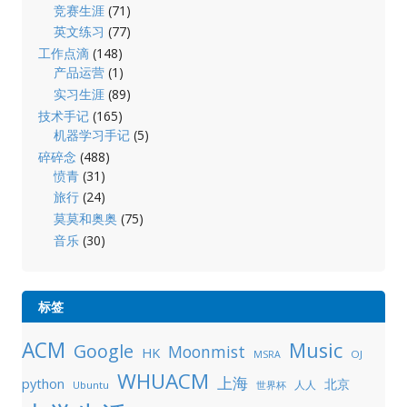
竞赛生涯
(71)
英文练习
(77)
工作点滴
(148)
产品运营
(1)
实习生涯
(89)
技术手记
(165)
机器学习手记
(5)
碎碎念
(488)
愤青
(31)
旅行
(24)
莫莫和奥奥
(75)
音乐
(30)
标签
ACM
Music
Google
Moonmist
HK
OJ
MSRA
WHUACM
上海
python
北京
人人
Ubuntu
世界杯