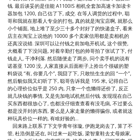
钱. 最后谈妥的是佳能 A1100IS 相机全套加高速卡加读卡
器加包 1200, 自己估了下, 成交. 在等人调货的过程中, 聪
哥和我就在那看人专业的打包, 真的就是淘宝店啊, 就那么
小个铺面, 地上堆了至少三十多个封好了的快递盒子, 看来
店主在淘宝上说他的 10000 多个卖家信用都是卖相机的
还真没说错. 深圳可以让付钱之前加电开机试, 这个很赞,
大概看了下没问题, 对着辛勤打包的帅哥拍了张试了下, 付
钱走人, 干净利落. 然后随便走了两步, 问个卖手机的说有
诺基亚 1200 没, 人家直接从后面柜子上拎出个很破的塑
料袋说 “有, 你要几个”, 我囧了下, 只敢怯生生的回 “一个”,
然后貌似我又幻听了下, 聪哥告诉我是 195 米, 记得自己
的心理价位似乎是 250 内, 只拿一个也懒得还价了, 反正
就几块钱的事情, 又是先加电试机然后付钱. 发现现在自己
买东西都很放心了, 也都没仔细查查看有没毛病, 不过要么
都是没开封的东西, 要么是人家走量的懒得骗你, 或者就这
种玩具价位一样的, 有啥好验的…
回来路上联系了下文学青年张璇, 伊跑龙岗去了, 算了不
管, 杜浩倒是还在, 叫过来一起吃饭, 梁智童鞋去丈母娘家,