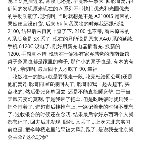
晚上 9 点后过来, 宵夜吧还是, 毕竟终生事大. 回聪哥窝, 很
郁闷的发现原来现在的 A 系列不带快门优先和光圈优先
的手动功能了, 悲愤啊, 当时就想是不是 A2100IS 是带的,
果然便宜没好货, 后来 6k 问我买啥的时候我还跟他说
2100, 结果后来再网上查了下, 2100 也不带, 看来原来的
A 系后裔是 SX 系了, 现在的只能说是原来 A4x0 系的延续.
手机 6120C 没电了, 刚好用新充电器插着充, 换新的
1200, 手感真不错. 晚饭在一家很有家乡感觉的湖南饭馆,
桌子条凳也都是家里的样子, 那种小的凳子也是, 有木的有
竹的, 亲切啊, 最后四个人才吃了 90, 幸福.
吃饭唯一的缺点就是要很走一段, 吃完杜浩回公司(还是
他们窝?), 聪哥同屋直接回去了, 聪哥和我一起去超市, 买
点吃的, 然后带张床单回去, 还是不能直接睡床垫. 由于当
天风云变幻莫测, 于是我带了把伞, 但是吃晚饭时就只我一
把伞带着了, 进超市后挂推车上, 一路记着走的时候不要忘
了, 过收银台的时候还在念叨, 结果最后拿好东西两个人就
都忘记了, 回去后才发现, 囧死, 又丢了… 上次去北京实习
前也是, 把伞晾楼道里结果被大风刮跑了, 是说我去北京就
会丢伞? 这么悲惨?