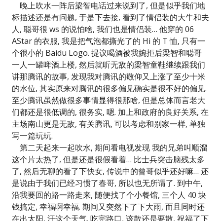
晚上吹水一阵后梁智电话过来说到了, 但是似乎我们地
标描述还是有问题, 于是下去接, 看到了情侣装的大牛和夫
人, 聪哥很 ws 的说怕啥, 我们也是情侣装… 他穿的 06
AStar 的衣服, 我是把气泡都撕光了的 Hi 的 T 恤, 只有一
个很小的 Baidu Logo. 提议喝酒被我婉拒后梁智和聪哥
一人一罐啤酒上楼, 然后就听无敌的梁智童鞋继续跟我们
讲那腾讯的故事, 发现我对腾讯的敬仰又上涨了至少十米
的水位, 其实原来对腾讯的很多偏见确实是很不好的偏见.
至少腾讯虽然做很多事情显得很那啥, 但是总体而言老大
们都还是很低调的, 很务实, 嗯. 加上和政府的良好关系, 在
主场南山更是无敌, 有关腾讯, 可以考虑和别家一样, 单独
写一篇玩玩.
第二天起来一起吹水, 期间看电视发现 我的兄弟叫顺溜
这个片太热了, 但是还是很假看着… 比士兵突击脑残太多
了, 然后无聊的看了下快女, 传说中的曾哥似乎还好嘛… 还
是说由于我们已经习惯了春哥, 所以也无所谓了. 到中午,
沿我要回的路一路走来, 随便找了个小餐馆, 三个人 40 块
钱搞定, 幸福啊幸福. 期间又突然下了下大雨, 而且同时还
在出太阳, 汗这个天气. 吃完路口, 该散还是要散, 祝福了下