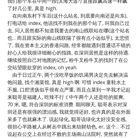
我们那个车在中间一段(滨海大道?) 直接跟飙高速一样飙
了好几公里, 真是 high.
在向南东村下车后(这什么站名, 到底要向南还是向东),
打电话给 index, 他说找不到我在的那个站了, 叫我自己过
去, 问人居然都不知道我要去的南山残联站在哪(这个站名
也… 而且跟实际的南山残联隔了很有点小远似乎), 太悲愤
了, 我在资本主义的香港问路, 经常都能遇到普通话不错的
好心人给我很详细耐心的指路, 在深圳居然是这样的待遇.
继续按照自己对地图的记忆, 粉牛叉粉牛叉的找到了在公
交站望眼欲穿的 index, oh yeah.
由于日过正午, 两个没吃早饭的饥渴男决定先去解决温
饱问题, 找个湘菜馆, 真是 high 啊. 可惜 index 童鞋水土
不服, 口腔溃疡似乎很有点严重, 而且点菜到一半我才记起
来聪哥是福建人, 吃辣不行 :( 中午两个人还是吃的挺爽,
70 米, 嗯, 符合深圳的标准消费. 期间聊天, 聪哥表示对深
圳还是有很强的漂泊感, 我就觉得还好, 也许真的是在外面
呆多了也就麻木了. 说起绿化, 聪哥说绿化太好没安全感,
很担心半路被人从树丛中跳出来劫财劫色, er, 这个… 不过
说起在公交上在经过不败的主场南山法院时, 突然就有了