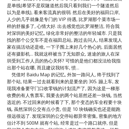
是单线(希望不是双隧道然后我只看到我们一个隧道然后
以为是单线), 看来客流真的很弱. 然后在美好的福田口岸,
人少的几乎就像是专门的 VIP 待遇, 比罗湖那个菜市场一
样的舒服多了, 心情大好. 出去感觉也比罗湖整洁, 符合我
对深圳的美好记忆, 绿化非常好的整洁的年轻城市. 只是我
找的那个公交车不是在福田总站, 跑过去问人, 结果发现人
家在搞活动还是啥, 一下子围上来好几个热心的, 后面居然
还有摄影机… 我就这样被当了无知群众, 迷途的旅人在深
圳受到工作人员的热心关怀? 可惜的是他们都没法给我指
出那个站在哪, 而且建议我转车, 愤…
凭借对 Baidu Map 的记忆, 外加一路问人, 终于找到了
那个站, 结果一过去就看到来的是要坐的 305. 蹦上车, 发
现我准备要守门口收零钱的计划流产了, 因为这是一梯形
收费的有人售票车, 我要去的两个站居然还差一块钱, 当然
选近的. 不过回来的时候看了下, 那个变态的车全程要十块
钱, 虽然深圳公交有点小贵, 但是 10 块钱确实也还是能跑
很远很远了. 发现深圳的公交停站都异常密集, 密集的地方
估计不到 500M 就有个站, 经常是过一个路口就停, 但是