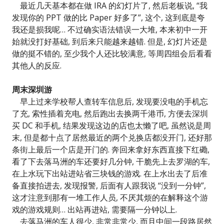
最近几天基本都在做 IRA 的幻灯片了, 然后老板说, “我
发现你的 PPT 做的比 Paper 好多了”, 这个, 这到底是夸
我还是损我呢… 不过确实语法错误一大堆, 本来初中一开
始就没打好基础, 到后来只能越来越错. 但是, 幻灯片还是
做的挺不错的, 至少我个人还比较满意, 等周四组会后看看
其他人的反应.
周末深圳游
早上过来学校帮人查转车信息后, 发现要没电的手机忘
了充, 索性插着充电, 然后跑出去换两千港币, 方便去深圳
买 DC 和手机, 结果发现这边的店也太懒了吧, 虽然说是周
末, 但是都十点了居然最近的两个兑换店都没开门, 还好那
条街上最后一个店是开门的. 奔回来拿好东西直接下红磡,
看了下去落马洲的车还要好几分钟, 干脆先上去罗湖的车,
在上水玩下出站进站省三块钱的游戏. 在上水出去了后准
备直接拍进去, 发现报警, 后面有人跟我说 “没到一分钟”,
这才注意到那有一堆工作人员, 不厌其烦的在解释这个游
戏的游戏规则… 出站再进站, 需要隔一分钟以上.
去落马洲的车人很少, 非常非常少, 而且中间一段路居然