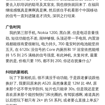
要去入职培训的聪哥及其室友, 我也很快就回来了. 在福田
继续感慨真是爽啊真是爽, 然后抓住手机看那个中国移动
的信号一直到进隧道才消失, 深圳之行结束.
广告时间
我的第三部手机, Nokia 1200, 黑白屏, 但是电话音量强
劲, 短信功能也不差, 闹钟够狠, 头顶还带一手电筒, 内置游
戏都能很有爱很耐玩, 电力持久, 700 毫安时的电池能坚持
五天, 在 6120c 没信号的 Core 内厕所和 1F 浴室依然能维
持 1/5 到 2/5 满格的信号强度, 有此神机, 夫复何求, 最重
要的是, 价格只要 195, 都不到 200, 你还在犹豫什么?
纠结的新相机
玩了下新相机后, 很不满没手动功能, 于是跟老爹说跟他
换好了, 我要回原来的 A520. 虽然像素是 12M 比 4M, 原
来那个还不带光学防抖, 短片也只能录 30s, 但是我还是更
喜欢原来那个能控制快门和光圈的, 有驾驭感啊, 难道真的
以后想玩下都只有 2k+ 的 SX 系列, 或者要么直接上单反?