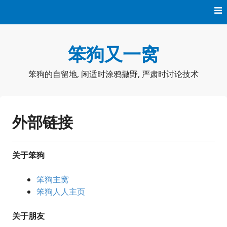
Skip
to
content
笨狗又一窝
笨狗的自留地, 闲适时涂鸦撒野, 严肃时讨论技术
外部链接
关于笨狗
笨狗主窝
笨狗人人主页
关于朋友