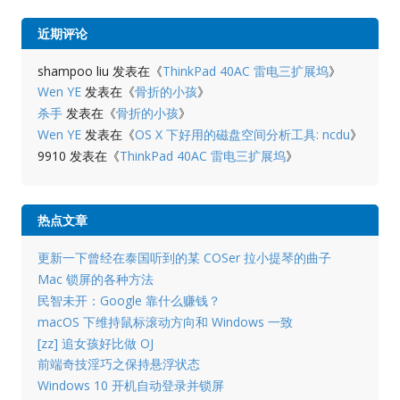
近期评论
shampoo liu
发表在《
ThinkPad 40AC 雷电三扩展坞
》
Wen YE
发表在《
骨折的小孩
》
杀手
发表在《
骨折的小孩
》
Wen YE
发表在《
OS X 下好用的磁盘空间分析工具: ncdu
》
9910
发表在《
ThinkPad 40AC 雷电三扩展坞
》
热点文章
更新一下曾经在泰国听到的某 COSer 拉小提琴的曲子
Mac 锁屏的各种方法
民智未开：Google 靠什么赚钱？
macOS 下维持鼠标滚动方向和 Windows 一致
[zz] 追女孩好比做 OJ
前端奇技淫巧之保持悬浮状态
Windows 10 开机自动登录并锁屏