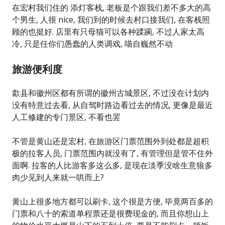
在宏村我们住的 添灯客栈, 老板是个跟我们差不多大的高
个男生, 人很 nice, 我们到的时候去村口接我们, 在客栈照
顾的也挺好. 店里有只母猫可以各种蹂躏, 不过人家太高
冷, 只是任你们愚蠢的人类调戏, 喵自巍然不动
旅游便利度
歙县和徽州区都有所谓的徽州古城景区, 不过没在计划内
没有特意过去看, 从自驾时路边看过去的情况, 更像是最近
人工修建的专门景区, 不看也罢
不管是黄山还是宏村, 在旅游区门票范围外到处都是超积
极的拉客人员, 门票范围内就没有了, 有管理但是管不住外
面啊. 拉客的人比游客多这么多, 是现在淡季没啥生意狼多
肉少见到人来就一哄而上?
黄山上很多地方都可以刷卡, 这个很是方便, 毕竟两百多的
门票和八十的索道单程票还是很费现金的, 而且你想山上