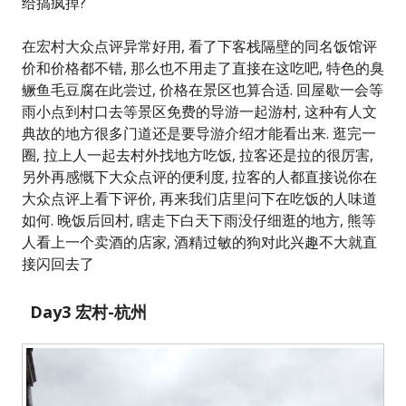
给搞疯掉?
在宏村大众点评异常好用, 看了下客栈隔壁的同名饭馆评
价和价格都不错, 那么也不用走了直接在这吃吧, 特色的臭
鳜鱼毛豆腐在此尝过, 价格在景区也算合适. 回屋歇一会等
雨小点到村口去等景区免费的导游一起游村, 这种有人文
典故的地方很多门道还是要导游介绍才能看出来. 逛完一
圈, 拉上人一起去村外找地方吃饭, 拉客还是拉的很厉害,
另外再感慨下大众点评的便利度, 拉客的人都直接说你在
大众点评上看下评价, 再来我们店里问下在吃饭的人味道
如何. 晚饭后回村, 瞎走下白天下雨没仔细逛的地方, 熊等
人看上一个卖酒的店家, 酒精过敏的狗对此兴趣不大就直
接闪回去了
Day3 宏村-杭州