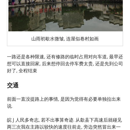
山雨初歇水微皱, 连屋似卷村如画
一路还是各种限速, 还有修路的临时占用对向车道, 最早还
想可以直接回家, 后来想停回去停车费太贵, 还是先到公司
好了, 全程结束
交通
前面一直没提路上的事情, 是因为觉得有必要单独拉出来
说.
皖 J 人民多奇志, 若不出事算奇迹. 从歙县下高速后就碰见
两三次我在主路以较快的速度往前走, 旁边突然冒出来一