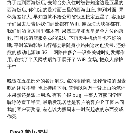
终于走到西海饭店, 去前台办入住时被告知这边是五星的
西海饭店, 你们定的是对面三星的西海山庄, 挪到对面, 果
然落差好大, 早知道就不给公司省钱直接定五星了. 客服妹
子们回去后告诉我们到处都有 WiFi, 连西海大峡谷都有,
我们到酒店房间里都木有, 果然三星和五星是全方位的落
败, 而且按酒店服务员的说法, 下雨天手机信号也不好的
哦. 平时笨狗和坡出行都会带随身小路由这次也没带, 还好
熊的移动电源加 3G 上网路由多合一设备关键时刻发挥作
用, 在找了半天网线后终于展开了 WiFi 立场, 把众人保护
于中
晚饭在五星部分的餐厅解决, 点的很谨慎, 除掉价格的因素
吃的还算不错. 晚上持续下雨, 笨狗以防万一背上山的笔记
本果然还是派上用场, 有客户报 bug, 主事人万熊同学哼
哧呼哧查了半天, 最后发现居然是客户的客户 P 了图来问
我们客户要奖品, 差点以为熊周末一时兴起改的东西变成
作死
Day2 黄山-宏村