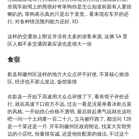
坐我车副驾上的熊很好奇笨狗你是怎么知道前面有人要按
喇叭的, 笨狗表示真的只是出于直觉… 看来现在车开的还
行, 对各种情况预判能力还好, XD
这样的交通加上附近并没有太多的游客来源, 这俩 5A 景
区人都不多交通因素应该也是很大一块
食宿
歙县和徽州区这样的地方大众点评不好使, 不算核心旅游
区, 经济也不那么发达, 饭馆靠猜
在歙县一开始下高速用大众点评搜了下, 看有馆子评价还
行, 就在高速下口前方不远, 过去一看是没菜单看冰柜点菜
的风格, 一开始担心价格不透明, 最后鼓起勇气说就在这吃
吧一问一个土鸡要一百二十八, 立马被吓跑了, 都没问 128
是一个菜还是一斤. 开车到徽州区政府附近, 找某大宾馆旁
边的小店吃, 份量很实诚, 还是他给配菜的做法, 不过这个