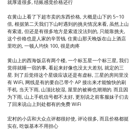
就厚道很多, 结账感觉价格还行
在黄山上看了下超市卖的东西价格, 大概是山下的 5~10
倍, 根据第二天我们下山时遇到的挑夫情况来看, 虽然上山
有索道, 但还是有很多地方是索道没法到的, 只能靠挑夫,
这个价格也是人家的辛苦钱. 住黄山那天晚饭在山上酒店
里吃的, 一顿人均快 100, 很是肉疼
黄山上的西海饭店有两个楼, 一个标五星一个标三星, 我们
觉得就睡一宿的事, 看起来好像也没太大差别, 就定的三
星. 到了后觉得这个星级应该还是有虚标, 三星的房间里没
有 WiFi, 网线是有的要自己带个 AP 接出来才能愉快的刷
手机. 当天下雨, 山顶比较湿, 屋里的被褥也潮潮的. 而且因
为下雨, 山上手机信号都不太好, 更别说之前客服妹子们去
了回来说山上到处都有的免费 WiFi
宏村的小店和大众点评都很好使, 评论很多, 而且价格都挺
实在, 吃饭基本不用担心