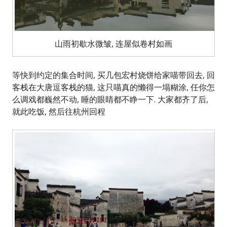
山雨初歇水微皱, 连屋似卷村如画
等快到约定的集合时间, 买几包宏村烧饼给家喵带回去, 回
客栈在大唐逗客栈的猫, 这只喵真的懒得一塌糊涂, 任你怎
么调戏都巍然不动, 睡的眼睛都不睁一下. 大家都齐了后,
就此吃饭, 然后往杭州回程