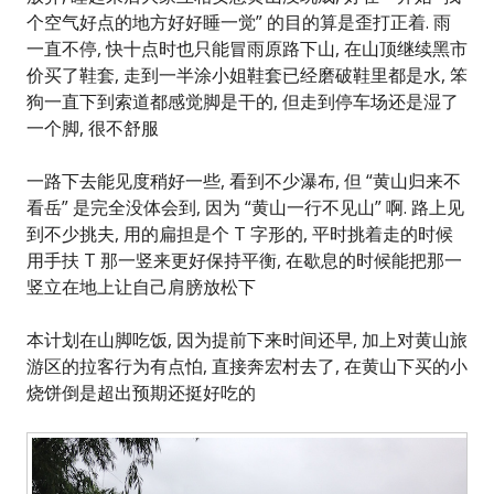
个空气好点的地方好好睡一觉” 的目的算是歪打正着. 雨
一直不停, 快十点时也只能冒雨原路下山, 在山顶继续黑市
价买了鞋套, 走到一半涂小姐鞋套已经磨破鞋里都是水, 笨
狗一直下到索道都感觉脚是干的, 但走到停车场还是湿了
一个脚, 很不舒服
一路下去能见度稍好一些, 看到不少瀑布, 但 “黄山归来不
看岳” 是完全没体会到, 因为 “黄山一行不见山” 啊. 路上见
到不少挑夫, 用的扁担是个 T 字形的, 平时挑着走的时候
用手扶 T 那一竖来更好保持平衡, 在歇息的时候能把那一
竖立在地上让自己肩膀放松下
本计划在山脚吃饭, 因为提前下来时间还早, 加上对黄山旅
游区的拉客行为有点怕, 直接奔宏村去了, 在黄山下买的小
烧饼倒是超出预期还挺好吃的