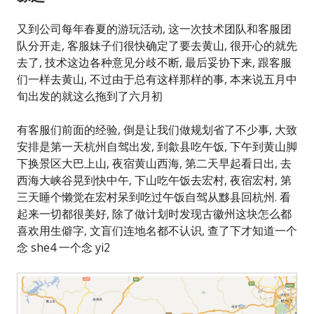
又到公司每年春夏的游玩活动, 这一次技术团队和客服团
队分开走, 客服妹子们很快确定了要去黄山, 很开心的就先
去了, 技术这边各种意见分歧不断, 最后妥协下来, 跟客服
们一样去黄山, 不过由于总有这样那样的事, 本来说五月中
旬出发的就这么拖到了六月初
有客服们前面的经验, 倒是让我们做规划省了不少事, 大致
安排是第一天杭州自驾出发, 到歙县吃午饭, 下午到黄山脚
下换景区大巴上山, 夜宿黄山西海, 第二天早起看日出, 去
西海大峡谷晃到快中午, 下山吃午饭去宏村, 夜宿宏村, 第
三天睡个懒觉在宏村呆到吃过午饭自驾从黟县回杭州. 看
起来一切都很美好, 除了做计划时发现古徽州这块怎么都
喜欢用生僻字, 文盲们连地名都不认识, 查了下才知道一个
念 she4 一个念 yi2