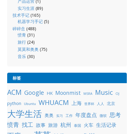
产品运营
(1)
实习生涯
(89)
技术手记
(165)
机器学习手记
(5)
碎碎念
(488)
愤青
(31)
旅行
(24)
莫莫和奥奥
(75)
音乐
(30)
标签
ACM
Music
Google
Moonmist
HK
OJ
MSRA
WHUACM
上海
python
北京
人人
Ubuntu
世界杯
大学生活
年度盘点
思考
奥奥
工作
微软
实习
愤青
找工
杭州
生活记录
故事
旅游
火车
泰国