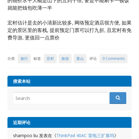
的物价水平大概是山下的五到十倍, 要是不能刷卡一顿饭
就能把钱包吃薄一半
宏村估计是去的小清新比较多, 网络预定酒店很方便, 如果
定的景区里的客栈, 提前预定门票可以打九折, 且宏村有免
费导游, 更值回一点票价
分类
旅行
标签
宏村
旅游
黄山
评论
0 Comments
搜索本站
Search
for:
近期评论
shampoo liu
发表在《
ThinkPad 40AC 雷电三扩展坞
》