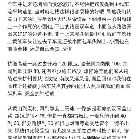
个车并进来还堵前面慢悠悠开, 不尽快把速度提到主线车
流平均速度, 当时就吐槽这样很容易撞的好吧. 果然我们从
黄山下来的时候坐景区大巴从索道站下到换乘中心时就碰
上一个作死的小面包, 下山的路是双车道, 小面包从路边开
出来好好的边道不走, 非一上来就并到最中间, 我们车都压
上黄线车头让过去了车尾还被小面包车头剐上, 小面包左
前脸全挂, 还是自己全责, 活该
杭徽高速一路过去开始 120 限速, 临安到龙岗限 100, 龙
岗到歙县限 80, 还有不少施工路段, 难怪涂莹他们家从铜
陵过来杭州要从北线绕. 南线又远又慢, 而且回程时我们在
高速上还被皖 J 的车莫名其妙的超过去然后跑我们前面跺
脚刹车, 完全的神经病
从黄山到宏村, 再到黟县上高速, 一路多是新修的沥青盘山
路, 路况是很不错, 但是一直都在绕山, 一般只能开到 40
到 60, 部分路段到 30 都担心对面弯道突然冒个二愣子出
来. 视线也比较受阻, 有几次凭直觉在过弯时按了喇叭, 按
完就能发现有行人或骑行的人出现在刚刚的视线盲区里,