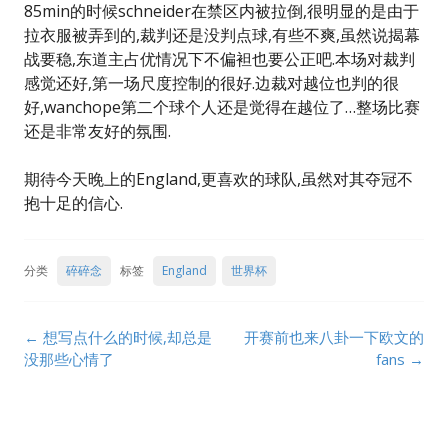
85min的时候schneider在禁区内被拉倒,很明显的是由于
拉衣服被弄到的,裁判还是没判点球,有些不爽,虽然说揭幕
战要稳,东道主占优情况下不偏袒也要公正吧.本场对裁判
感觉还好,第一场尺度控制的很好.边裁对越位也判的很
好,wanchope第二个球个人还是觉得在越位了…整场比赛
还是非常友好的氛围.
期待今天晚上的England,更喜欢的球队,虽然对其夺冠不
抱十足的信心.
分类
碎碎念
标签
England
世界杯
Post
←
想写点什么的时候,却总是
开赛前也来八卦一下欧文的
navigation
没那些心情了
fans
→