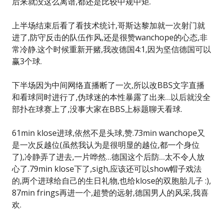
后来就没这么离谱,都还是比较中规中矩.
上半场结束后看了看技术统计,哥斯达黎加就一次射门就
进了,防守反击的队伍作风,还是很赞wanchope的心态,非
常冷静.这个时候重新开赌,我改德国4:1,因为坚信德国可以
赢3个球.
下半场因为中间网络直播断了一次,所以改BBS文字直播
和看球同时进行了,伪球迷的本性暴露了出来…以后就没全
部扑在球赛上了,没事大家在BBS上标题聊天看球.
61min klose进球,依然不是头球,赞.73min wanchope又
是一次反越位(虽然我认为是很明显的越位,都一个身位
了),冷静弄了进去,一片哗然…德国这个后防…太不令人放
心了.79min klose下了,sigh,应该还可以show帽子戏法
的,两个进球给自己的生日礼物,也给klose的双胞胎儿子 :),
87min frings再进一个,超赞的远射,德国男人的风采,我喜
欢.