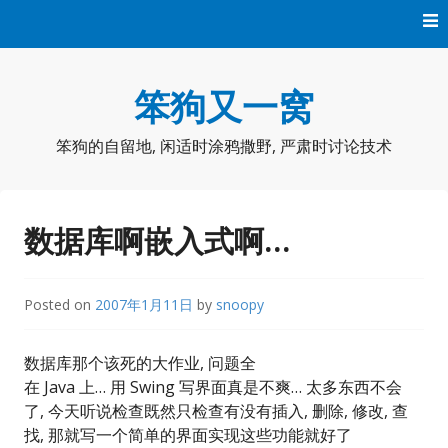
Skip
to
content
笨狗又一窝
笨狗的自留地, 闲适时涂鸦撒野, 严肃时讨论技术
数据库啊嵌入式啊…
Posted on
2007年1月11日
by
snoopy
数据库那个该死的大作业, 问题全
在 Java 上… 用 Swing 写界面真是不爽… 太多东西不会
了, 今天听说检查既然只检查有没有插入, 删除, 修改, 查
找, 那就写一个简单的界面实现这些功能就好了