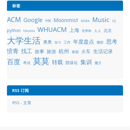
标签
ACM
Music
Google
Moonmist
HK
OJ
MSRA
WHUACM
上海
python
北京
人人
Ubuntu
世界杯
大学生活
年度盘点
思考
奥奥
工作
微软
实习
愤青
找工
杭州
生活记录
故事
旅游
火车
泰国
莫莫
百度
集训
转载
阴谋论
考试
魔方
RSS 订阅
RSS - 文章