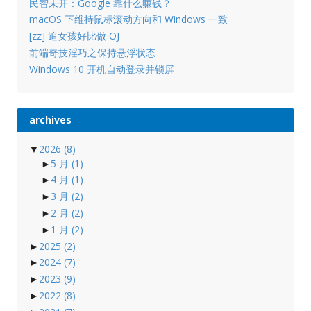
民智未开：Google 靠什么赚钱？
macOS 下维持鼠标滚动方向和 Windows 一致
[zz] 追女孩好比做 OJ
前端奇技淫巧之保持悬浮状态
Windows 10 开机自动登录并锁屏
archives
▼
2026
(8)
►
5 月
(1)
►
4 月
(1)
►
3 月
(2)
►
2 月
(2)
►
1 月
(2)
►
2025
(2)
►
2024
(7)
►
2023
(9)
►
2022
(8)