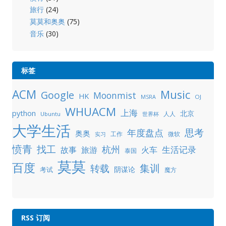
旅行
(24)
莫莫和奥奥
(75)
音乐
(30)
标签
ACM
Music
Google
Moonmist
HK
OJ
MSRA
WHUACM
上海
python
北京
人人
Ubuntu
世界杯
大学生活
年度盘点
思考
奥奥
工作
微软
实习
愤青
找工
杭州
生活记录
故事
旅游
火车
泰国
莫莫
百度
集训
转载
阴谋论
考试
魔方
RSS 订阅