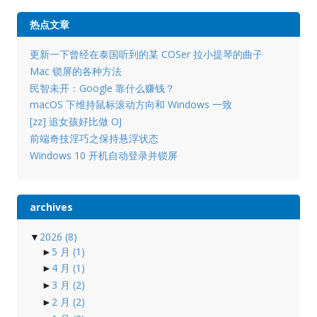
热点文章
更新一下曾经在泰国听到的某 COSer 拉小提琴的曲子
Mac 锁屏的各种方法
民智未开：Google 靠什么赚钱？
macOS 下维持鼠标滚动方向和 Windows 一致
[zz] 追女孩好比做 OJ
前端奇技淫巧之保持悬浮状态
Windows 10 开机自动登录并锁屏
archives
▼
2026
(8)
►
5 月
(1)
►
4 月
(1)
►
3 月
(2)
►
2 月
(2)