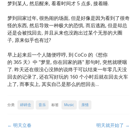
梦到某人, 然后醒来, 看看时间才 5 点多, 接着睡.
梦到回家过年, 很热闹的场面, 但是好像是因为看到了很奇
怪的东西, 然后导致一种极大的恐惧, 而后逃跑, 但是却总
还是会被找回去, 并且从来也没跑出过某个无形的大圈
子, 原来似乎也有过?
早上起来后一个人随便哼哼, 到 CoCo 的《想你
的 365 天》中 "梦里, 你在回家的路" 那句时, 突然就哽咽
了. 昨天还在很没心没肺的说终于可以结束一年零几天没
回去的记录了, 还在写好玩的 160 个小时后就在回去火车
上了, 而事实上, 其实自己是那么的想回去…
分类
碎碎念
音乐
标签
Music
亲情
Post
←
明天立春
明天就开始了
→
navigation