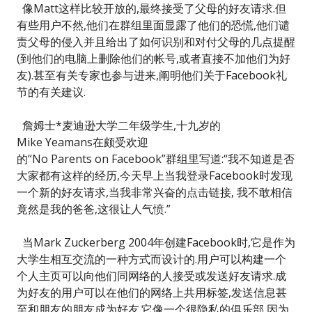
像Matt这样比较开放的,最终接受了父母的好友请求.但
有些用户不然,他们在群组里面显露了他们的恐慌,他们谴
责父母的侵入并且给出了如何识别和对付父母的几点提醒
(到他们的电脑上删除他们的帐号,或者直接不加他们为好
友).甚至有关专家也参与进来,阐明他们关于Facebook礼
节的有关建议.
詹姆士*麦迪逊大学二年级学生,十九岁的
Mike Yeamans在颇受欢迎
的“No Parents on Facebook”群组里写道:“我不知道是否
大家都有这样的经历,今天早上当我登录Facebook时发现
一个新的好友请求,当我非常兴奋的点击链接, 我不敢相信
竟然是我的爸爸,这很让人气愤.”
当Mark Zuckerberg 2004年创建Facebook时,它是作为
大学生相互交流的一种方式而设计的.用户可以构建一个
个人主页可以向他们同网络的人接受或发送好友请求.成
为好友的用户可以在他们的网络上共用标签,发送信息甚
至和朋友的朋友成为好友.它像一个很隐私的俱乐部,因为