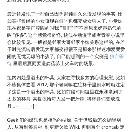
最近还发现了一些自己因为迟钝而久久没发现的事实, 比
如某些曾经的小女孩现在似乎也都变成女强人了, 小堂妹
现在都是字正腔圆的叫我 “哥哥” 而不是原来奶声奶气的
叫 “多多”. 这个感觉很奇怪, 貌似在动漫里或者青春小说里
会比较常见, 一般都是邻家大哥邻家小妹关系这样的, 在若
干时光流转后发现大家都变得很不是原来那样迷糊爱哭爱
闹的无忧无虑的小孩了, 自己能想到的一个实例是
独自等
待
里最后夏雨要送龚蓓苾上火车时的场景.
组内四处是溢出的杯具, 大家在寻找多方的心理安慰, 比如
不该集体去看 2012, 那个老喇嘛在往杯子里倒水时就注定
了这是一个溢出的杯具, 比如前段时间组里在永和拿到了
太多的杯具. 某提议给每人发一把牙刷, 将杯具们变成洗
具… -______-||
Geek 们的娱乐也是相当的枯燥, 关于借钱后怎么提醒别
人, 从写到签名档, 到更新欠款 Wiki, 再到写个 crontab 定