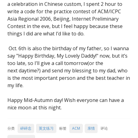
a celebration in Chinese custom, I spent 2 hour to
write a code for the practice contest of ACM/ICPC
Asia Regional 2006, Beijing, Internet Preliminary
Contest in the eve, but I feel happy because these
things I did are what I’d like to do.
Oct. 6th is also the birthday of my father, so I wanna
say "Happy Birthday, My Lovely Daddy!" now, but it’s
too late, so I’ll give a call tomorrow(or the
next daytime?) and send my blessing to my dad, who
is the most important person and the best teacher in
my life.
Happy Mid-Autumn day! Wish everyone can have a
nice moon at this night.
分类
碎碎念
英文练习
标签
ACM
亲情
评论