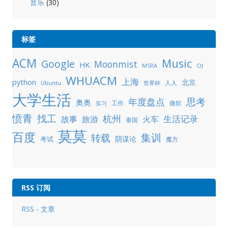
音乐
(30)
标签
ACM
Music
Google
Moonmist
HK
OJ
MSRA
WHUACM
上海
python
北京
人人
Ubuntu
世界杯
大学生活
年度盘点
思考
奥奥
工作
微软
实习
愤青
找工
杭州
生活记录
故事
旅游
火车
泰国
莫莫
百度
集训
转载
阴谋论
考试
魔方
RSS 订阅
RSS - 文章