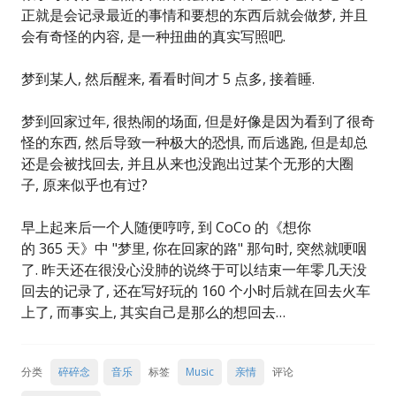
正就是会记录最近的事情和要想的东西后就会做梦, 并且
会有奇怪的内容, 是一种扭曲的真实写照吧.
梦到某人, 然后醒来, 看看时间才 5 点多, 接着睡.
梦到回家过年, 很热闹的场面, 但是好像是因为看到了很奇
怪的东西, 然后导致一种极大的恐惧, 而后逃跑, 但是却总
还是会被找回去, 并且从来也没跑出过某个无形的大圈
子, 原来似乎也有过?
早上起来后一个人随便哼哼, 到 CoCo 的《想你
的 365 天》中 "梦里, 你在回家的路" 那句时, 突然就哽咽
了. 昨天还在很没心没肺的说终于可以结束一年零几天没
回去的记录了, 还在写好玩的 160 个小时后就在回去火车
上了, 而事实上, 其实自己是那么的想回去…
分类
碎碎念
音乐
标签
Music
亲情
评论