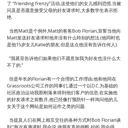
了 “friending frenzy”活动,这使他们的女儿感到恐慌.当被
问及是否愿意接受父母的好友请求时,大多数学生表示拒
绝.
当然Matt是个例外,Matt的爸爸Bob Florian,宣誓当他向
Matt发送好友请求时他并没有什么特别的想法.(他同时也
是他15岁女儿Katie的朋友,但是这点他没有告诉任何人).
“我甚至告诉他们如果他们不愿意加我为好友也没什么大
不了的.”
但是年长的Florian有一个合理的工作理由.他和他同在
Grassroots公司工作的同事们,通过一个以D.C.为基础的
社区政治运动我那刚落来得到他们客户的信息.在实施他
的好友请求之前数月,他已经像打预防针一样询问他的儿
女关于这个网站是如何运作之类的问题.
当提及人们在网上相互交往的各种方式时Bob Florian谈
到:“每次有邀请时,我会说,做朋友真的很酷,好的,我会得