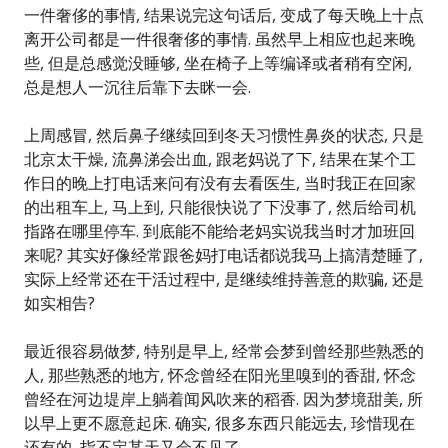
一件奢侈的事情, 结果说完这句话后, 变成了每天晚上十点
离开公司都是一件很奢侈的事情. 虽然早上相应也起来晚
些, 但是总感觉没睡够, 坐在椅子上等编译或者稍有空闲,
总是想人一沉往后靠下去眯一会.
上周感冒, 然后鼻子继续回到冬天习惯性鼻炎的状态, 只是
北京太干燥, 流鼻涕会出血, 跟老妈说了下, 结果在某个工
作日的晚上打电话来问有没有去看医生, 当时我正在回家
的出租车上, 马上到, 只能很快说了下没事了, 然后给司机
指路在哪里停车. 到底能不能给老妈实说我当时才加班回
来呢? 其实好像经常跟爸妈打电话都说我马上搞清楚睡了,
实际上经常还在干活过程中, 是继续维持善意的欺骗, 还是
如实相告?
最近很容易做梦, 特别是早上, 经常会梦到曾经那些熟悉的
人, 那些熟悉的地方, 怀念曾经在阳光里嗅到的香甜, 怀念
曾经在河边堤岸上躺着闻风吹来的稻香. 因为梦境甜美, 所
以早上更不愿意起床. 确实, 很多东西只能远去, 珍惜现在
还有的, 指不定某天又会不见了.