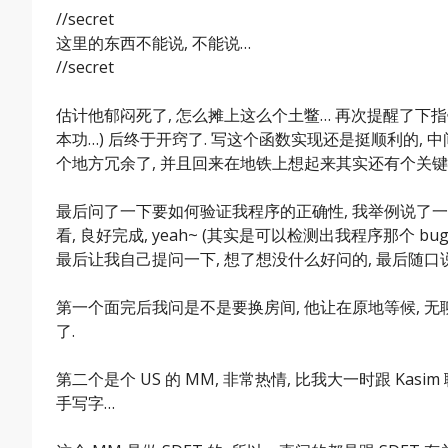
//secret
这里的东西不能说, 不能说…
//secret
估计他郁闷死了, 怎么摊上这么个土鳖… 再次提醒了下指
本功…) 后终于开窍了. 写这个函数实现还是挺顺利的, 
个地方冗余了, 并且回来在地铁上想起来其实还有个关
最后问了一下要如何验证我程序的正确性, 我举例说了一
看, 良好完成, yeah~ (其实是可以检测出我程序那个 bu
最后让我自己提问一下, 想了想没什么好问的, 最后随口说
第一个面完后我问是不是要换房间, 他让在原地等候, 
了.
第二个是个 US 的 MM, 非常热情, 比我大一时跟 Ka
手写字…