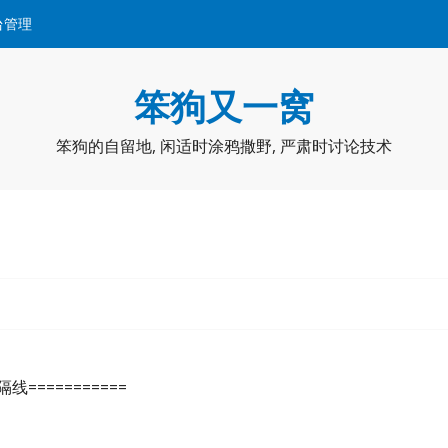
台管理
笨狗又一窝
笨狗的自留地, 闲适时涂鸦撒野, 严肃时讨论技术
隔线===========