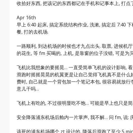
收拾好东西, 把该记的东西都记在手机和记事本上, 打
Apr 16th
早上 6:40 起床, 搞定系统结构作业, 洗漱, 搞定后 7:40 下楼
餐, 打的去机场.
一路顺利, 到达机场的时候也才九点出头. 取票, 进候机厅等待
的花生, 等 fm 买喝的, 上机, 是靠窗的位子没错, 可
飞机比我想象的要摇晃… 一直受简单飞机的设计影响, 
滑跑时摇摇晃晃的机翼更是让自己觉得飞机真不是什么好玩
费时, 自己就是一个背包加一个笔记本包, 很容易就放行李
意儿干吗…
飞机上有吃的, 不过很明显吃不饱… 可能是早上也只是简
安全降落浦东机场后舱内一片掌声, 我不解… 问 fm, 说: 
该死的浦东机场哪个 zt 设计的, 降落后滑跑了至少 5 