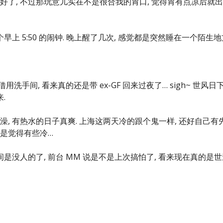
备睡觉好了, 不过那玩意儿实在不是很合我的胃口, 觉得胃有点凉后就
早上 5:50 的闹钟. 晚上醒了几次, 感觉都是突然睡在一个陌生地
洗手间, 看来真的还是带 ex-GF 回来过夜了… sigh~ 世风日
.
, 有热水的日子真爽. 上海这两天冷的跟个鬼一样, 还好自己有
也还是觉得有些冷…
是没人的了, 前台 MM 说是不是上次搞怕了, 看来现在真的是世