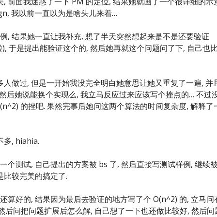
T 有关, 前面我迷惑了一下 PM 的定位, 结果她就画了一个很详细的示
sign, 我以前一直以为是啥头儿来着…
例, 结果她一直让我补充, 想了半天突然想起来是不是还要验证
试啦), 于是提出能验证这个的, 然后她再就这个问题问了下, 自己也
多人做过, 但是一开始我没完全明白她意思让她又重复了一遍, 并
. 然后她说能换个实现么, 我立马反应过来应该写个挫点的… 不过
n^2) 的挫吧. 果然完事后她问这两个算法的时间复杂度, 解释了
hiahia.
问一个测试, 自己提出的方案被 bs 了, 然后直接写测试样例, 继续
还是比较完美的搞定了.
好的, 结果因为最后去验证的地方写了个 O(n^2) 的, 立马问
了下然后问把问题扩展后怎么解, 自己想了一下也还做比较好, 然后问