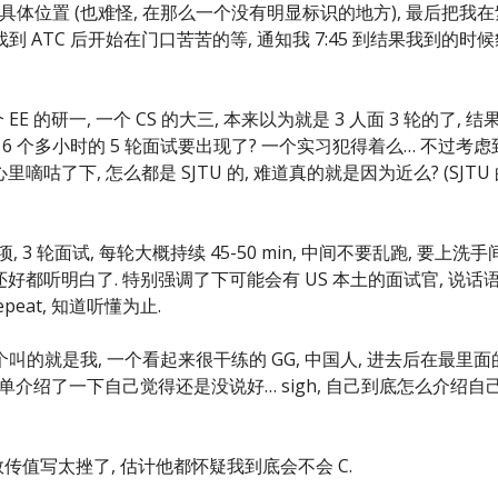
的具体位置 (也难怪, 在那么一个没有明显标识的地方), 最后把我在
到 ATC 后开始在门口苦苦的等, 通知我 7:45 到结果我到的时
EE 的研一, 一个 CS 的大三, 本来以为就是 3 人面 3 轮的了, 结
持续 6 个多小时的 5 轮面试要出现了? 一个实习犯得着么… 不过考虑
咕了下, 怎么都是 SJTU 的, 难道真的就是因为近么? (SJTU
 3 轮面试, 每轮大概持续 45-50 min, 中间不要乱跑, 要上洗手
 还好都听明白了. 特别强调了下可能会有 US 本土的面试官, 说话
eat, 知道听懂为止.
叫的就是我, 一个看起来很干练的 GG, 中国人, 进去后在最里面
简单介绍了一下自己觉得还是没说好… sigh, 自己到底怎么介绍自
数传值写太挫了, 估计他都怀疑我到底会不会 C.