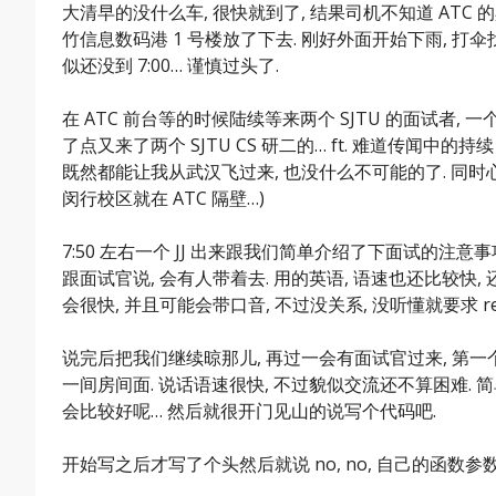
大清早的没什么车, 很快就到了, 结果司机不知道 ATC 
竹信息数码港 1 号楼放了下去. 刚好外面开始下雨, 打伞找
似还没到 7:00… 谨慎过头了.
在 ATC 前台等的时候陆续等来两个 SJTU 的面试者, 一个 
了点又来了两个 SJTU CS 研二的… ft. 难道传闻中的
既然都能让我从武汉飞过来, 也没什么不可能的了. 同时心里嘀
闵行校区就在 ATC 隔壁…)
7:50 左右一个 JJ 出来跟我们简单介绍了下面试的注意事项,
跟面试官说, 会有人带着去. 用的英语, 语速也还比较快,
会很快, 并且可能会带口音, 不过没关系, 没听懂就要求 rep
说完后把我们继续晾那儿, 再过一会有面试官过来, 第一个
一间房间面. 说话语速很快, 不过貌似交流还不算困难. 
会比较好呢… 然后就很开门见山的说写个代码吧.
开始写之后才写了个头然后就说 no, no, 自己的函数参