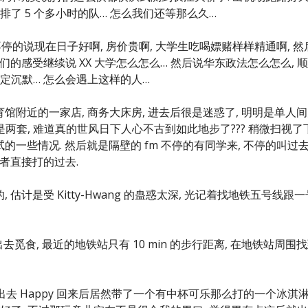
了 5 个多小时的队… 怎么我们还等那么久…
不停的说现在日子好啊, 房价贵啊, 大学生吃喝嫖赌样样精通啊, 然
们的感受继续说 XX 大学怎么怎么… 然后说华东政法怎么怎么, 
定沉默… 怎么会遇上这样的人…
育馆附近的一家店, 商务大床房, 进去后很是迷惑了, 明明是单人
是两套, 难道真的世风日下人心不古到如此地步了??? 稍微扫视了
试的一些情况. 然后就是隔壁的 fm 不停的有同学来, 不停的叫过
或者直接打的过去.
计是受 Kitty-Hwang 的蛊惑太深, 光记着找地铁五号线跟一
去觅食, 最近的地铁站只有 10 min 的步行距离, 在地铁站周围
 fm 出去 Happy 回来后居然带了一个有中杯可乐那么打的一个冰淇