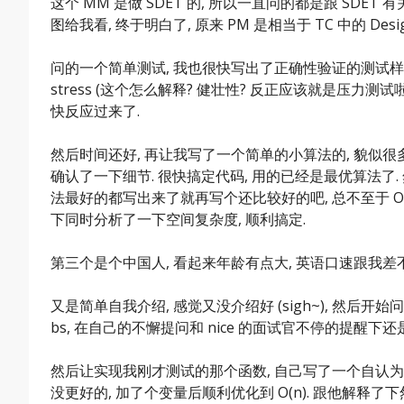
这个 MM 是做 SDET 的, 所以一直问的都是跟 SDE
图给我看, 终于明白了, 原来 PM 是相当于 TC 中的 De
问的一个简单测试, 我也很快写出了正确性验证的测试样
stress (这个怎么解释? 健壮性? 反正应该就是压力测
快反应过来了.
然后时间还好, 再让我写了一个简单的小算法的, 貌似很
确认了一下细节. 很快搞定代码, 用的已经是最优算法了
法最好的都写出来了就再写个还比较好的吧, 总不至于 O(
下同时分析了一下空间复杂度, 顺利搞定.
第三个是个中国人, 看起来年龄有点大, 英语口速跟我差不多, 
又是简单自我介绍, 感觉又没介绍好 (sigh~), 然后开始
bs, 在自己的不懈提问和 nice 的面试官不停的提醒下
然后让实现我刚才测试的那个函数, 自己写了一个自认为还算
没更好的, 加了个变量后顺利优化到 O(n). 跟他解释