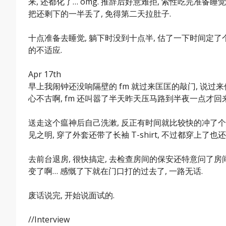
来, 还都化了… omg. 推辞后好意难拒, 索性吃完准
把还剩下的一半丢了, 免得第二天拉肚子.
十点准备去睡觉, 躺下时没到十点半, 估了一下时间定了个
的不适应.
Apr 17th
早上我闹钟还没响隔壁的 fm 就过来匡匡的敲门, 说过来借用
心不古啊, fm 还叫嚣了半天昨天压马路到半夜一点才回来
送走这个瘟神后自己洗漱, 反正有时间就比较快的冲了个澡
见之明, 穿了外套还带了长袖 T-shirt, 不过都穿上了
去前台退房, 很快搞定, 去检查房间的保安还特意问了房间
变了啊… 感慨了下就在门口打的过去了, 一路无话.
废话说完, 开始说面试的.
//Interview