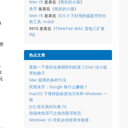
Wen YE
发表在《
骨折的小孩
》
杀手
发表在《
骨折的小孩
》
Wen YE
发表在《
OS X 下好用的磁盘空间分
析工具: ncdu
》
早
9910
发表在《
ThinkPad 40AC 雷电三扩展
坞
》
己带
热点文章
,
更新一下曾经在泰国听到的某 COSer 拉小提
会
琴的曲子
玩
Mac 锁屏的各种方法
民智未开：Google 靠什么赚钱？
macOS 下维持鼠标滚动方向和 Windows 一
致
[zz] 追女孩好比做 OJ
前端奇技淫巧之保持悬浮状态
Windows 10 开机自动登录并锁屏
…