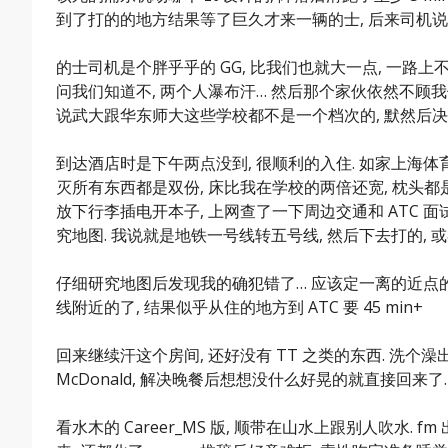
到了打的的地方结果等了巨久才来一辆的士, 后来司机说排
的士司机是个胖乎乎的 GG, 比我们也就大一点, 一路上
问我们知道不, 两个人瀑布汗… 然后那个家伙依然不顾我
说武大跟华东师大这些学校都不是一个档次的, 默然后决
到达酒店时是下午两点没到, 很顺利的入住. 如家上海体
灭所有东西都是双份, 床比我在学校的两倍还宽, 枕头都
放下行李插电开本子, 上网查了一下周边交通和 ATC 面
究地图. 我说就是地铁一号线转五号线, 然后下去打的, 
仔细研究地图后发现我的确犯错了… 应该定一离的近点的, 估
线附近的了, 结果似乎从住的地方到 ATC 要 45 min+
回来继续汗这个房间, 还好没有 TT 之类的东西. 洗个澡出
McDonald, 解决晚餐后想想没什么好晃的就直接回来了.
看水木的 Career_MS 版, 顺带在山水上跟别人吹水.