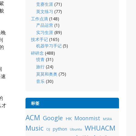
紫
竞赛生涯
(71)
候貌
英文练习
(77)
工作点滴
(148)
产品运营
(1)
果晚
实习生涯
(89)
到
技术手记
(165)
机器学习手记
(5)
 的
碎碎念
(488)
愤青
(31)
旅行
(24)
间
莫莫和奥奥
(75)
语速
音乐
(30)
的
标签
己才
ACM
Google
Moonmist
HK
MSRA
WHUACM
Music
python
OJ
Ubuntu