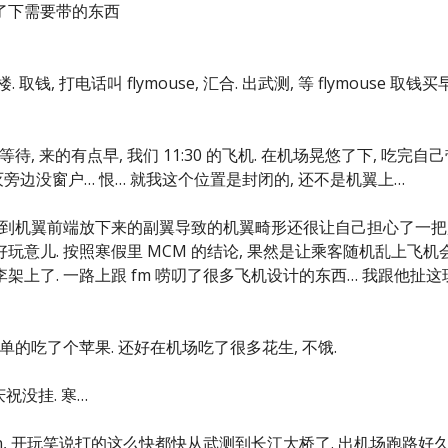
点了下需要带的东西
. 取钱, 打电话叫 flymouse, 汇合. 出武测, 等 flymouse 取钱买
, 来的有点早, 我们 11:30 的飞机. 在机场晃悠了下, 吃完自
是为灭旁边没窗户… 恨… 就我这个位置是封闭的, 还不是机翼上…
看到机翼前端放下来的副翼导致的机翼畸形还很让自己担心了一把
意儿. 按照寒假里 MCM 的结论, 果然是让乘客随机乱上飞机
架上了. 一路上跟 fm 唠叨了很多飞机设计的东西… 我跟他扯这
单的吃了个苹果. 还好在机场吃了很多花生, 不饿.
庆祝没挂. 寒…
min, 开玩笑说打的这么快都快从武测到长江大桥了. 出机场跑路好久