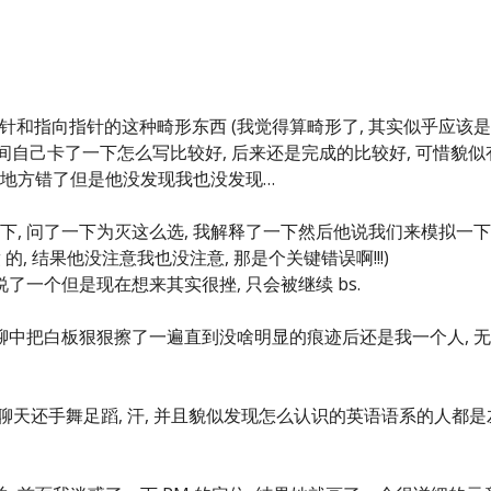
针和指向指针的这种畸形东西 (我觉得算畸形了, 其实似乎应该
中间自己卡了一下怎么写比较好, 后来还是完成的比较好, 可惜貌似
键地方错了但是他没发现我也没发现…
下, 问了一下为灭这么选, 我解释了一下然后他说我们来模拟一
g 的, 结果他没注意我也没注意, 那是个关键错误啊!!!)
了一个但是现在想来其实很挫, 只会被继续 bs.
无聊中把白板狠狠擦了一遍直到没啥明显的痕迹后还是我一个人, 
sim 聊天还手舞足蹈, 汗, 并且貌似发现怎么认识的英语语系的人都是