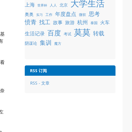
大学生活
上海
北京
人人
世界杯
年度盘点
思考
奥奥
工作
微软
实习
愤青
找工
杭州
故事
旅游
火车
泰国
莫莫
百度
转载
生活记录
是基
考试
有
集训
阴谋论
魔方
下看
RSS 订阅
RSS - 文章
无奈
左