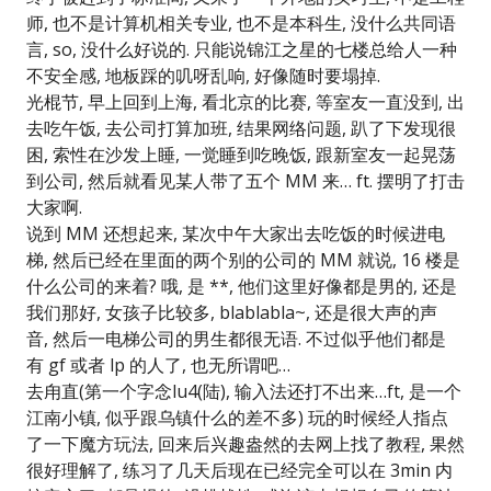
师, 也不是计算机相关专业, 也不是本科生, 没什么共同语
言, so, 没什么好说的. 只能说锦江之星的七楼总给人一种
不安全感, 地板踩的叽呀乱响, 好像随时要塌掉.
光棍节, 早上回到上海, 看北京的比赛, 等室友一直没到, 出
去吃午饭, 去公司打算加班, 结果网络问题, 趴了下发现很
困, 索性在沙发上睡, 一觉睡到吃晚饭, 跟新室友一起晃荡
到公司, 然后就看见某人带了五个 MM 来… ft. 摆明了打击
大家啊.
说到 MM 还想起来, 某次中午大家出去吃饭的时候进电
梯, 然后已经在里面的两个别的公司的 MM 就说, 16 楼是
什么公司的来着? 哦, 是 **, 他们这里好像都是男的, 还是
我们那好, 女孩子比较多, blablabla~, 还是很大声的声
音, 然后一电梯公司的男生都很无语. 不过似乎他们都是
有 gf 或者 lp 的人了, 也无所谓吧…
去甪直(第一个字念lu4(陆), 输入法还打不出来…ft, 是一个
江南小镇, 似乎跟乌镇什么的差不多) 玩的时候经人指点
了一下魔方玩法, 回来后兴趣盎然的去网上找了教程, 果然
很好理解了, 练习了几天后现在已经完全可以在 3min 内