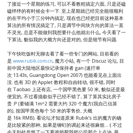
了接近一个星期的练习, 可以不看教程搞定六面, 只是还磕
磕绊绊的有时候会卡一下. 至上星期就已经完全能很顺利
的在平均小于三分钟内搞定, 现在也已经把目前这种基本
算法的所有情况搞定了, 只是调节中间块方向的算法一直
不灵光, 总是不能做到我想要什么他就出什么, 今天看了一
下算法, 貌似我的大概方向还是对的, 但是细节有问题.
下午快吃饭时无聊去看了看一些专门的网站, 目前看的
是
www.rubik.com.cn
, 魔方小站, 有一个 Discuz 论坛, 目
前中国大陆地区最快记录保持者 gan (速拧单
次 13.43s, Guangdong Open 2007) 也能看见在上面出
没. 也有 3D 的 Applet 教程和自由转动, 很不错, 同时
在 Taobao 上还有店, 一个国甲黑色要 50 米, 貌似还是最
便宜的, 不过看描叙似乎已经不错了, 算了算其实比房子
贵 :P (要铺满 1m^2 需要大约 320 个魔方(我自己估算
的), 按国甲黑色每个 50 米的零售价, 大概
是 16k RMB). 看论坛才知道原来 Rubik’s 出的魔方的确
是比较紧的那种, 如果是铆钉的调起来还很麻烦… :( 不过
今天到处忽悠了一下看谁能帮我把公司那个上点油, 最