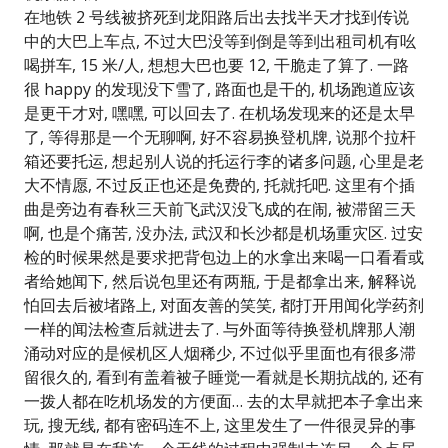
在地铁 2 号线被挤死到龙阳路后出去找半天才找到传说
中的大巴上车点, 不过大巴没等到倒是等到出租司机有吆
喝拼车, 15 米/人, 想想大巴也要 12, 干脆走了算了. 一路
很 happy 的发现没下雪了, 路面也是干的, 机场跑道应该
是更干才对, 嘿嘿, 可以回去了. 在机场发现来的还是太早
了, 等得那是一个无聊啊, 好不容易换登机牌, 说那个拉杆
箱还要托运, 想起别人说的托运行李的诸多问题, 心里是老
大不情愿, 不过反正也还是免费的, 托就托吧. 这里有个插
曲是旁边有春秋三天前飞武汉没飞成的在闹, 被滞留三天
啊, 也是个痛苦, 没办法, 武汉和长沙都是机场重灾区. 过安
检的时候果然是要求把背包边上的水拿出来喝一口看看或
者给她闻下, 然后说包里还有两瓶, 于是都拿出来, 解释说
怕回去后被堵路上, 对面友善的笑笑, 都打开用闻化学药剂
一样的闻法检查后就进去了. 与外面等待换登机牌那人潮
涌动对应的是候机区人烟稀少, 不过似乎里面也有很多滞
留很久的, 看到有盖着被子睡觉一看就是长期抗战的, 还有
一拨人都在吃机场发的方便面… 去的太早就把本子拿出来
玩, 搜无线, 都有密码连不上, 这里发生了一件很灵异的事