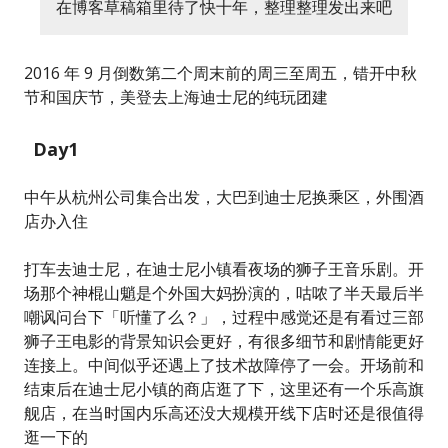
在博客草稿箱里待了快十年，整理整理发出来吧
2016 年 9 月倒数第二个周末前的周三至周五，错开中秋
节和国庆节，美登去上海迪士尼的纯玩团建
Day1
中午从杭州公司集合出发，大巴到迪士尼换乘区，外围酒
店办入住
打车去迪士尼，在迪士尼小镇看夜场的狮子王音乐剧。开
场那个神棍山魈是个外国大妈扮演的，咕哝了半天最后半
嘲讽问台下「听懂了么？」，过程中感觉还是有看过三部
狮子王电影的背景知识会更好，有很多细节和剧情能更好
连接上。中间似乎还遇上了技术故障停了一会。开场前和
结束后在迪士尼小镇的商店逛了下，这里还有一个乐高旗
舰店，在当时国内乐高还没大规模开线下店时还是很值得
逛一下的