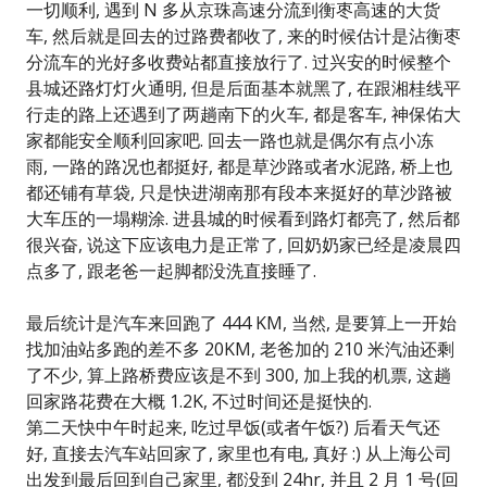
一切顺利, 遇到 N 多从京珠高速分流到衡枣高速的大货
车, 然后就是回去的过路费都收了, 来的时候估计是沾衡枣
分流车的光好多收费站都直接放行了. 过兴安的时候整个
县城还路灯灯火通明, 但是后面基本就黑了, 在跟湘桂线平
行走的路上还遇到了两趟南下的火车, 都是客车, 神保佑大
家都能安全顺利回家吧. 回去一路也就是偶尔有点小冻
雨, 一路的路况也都挺好, 都是草沙路或者水泥路, 桥上也
都还铺有草袋, 只是快进湖南那有段本来挺好的草沙路被
大车压的一塌糊涂. 进县城的时候看到路灯都亮了, 然后都
很兴奋, 说这下应该电力是正常了, 回奶奶家已经是凌晨四
点多了, 跟老爸一起脚都没洗直接睡了.
最后统计是汽车来回跑了 444 KM, 当然, 是要算上一开始
找加油站多跑的差不多 20KM, 老爸加的 210 米汽油还剩
了不少, 算上路桥费应该是不到 300, 加上我的机票, 这趟
回家路花费在大概 1.2K, 不过时间还是挺快的.
第二天快中午时起来, 吃过早饭(或者午饭?) 后看天气还
好, 直接去汽车站回家了, 家里也有电, 真好 :) 从上海公司
出发到最后回到自己家里, 都没到 24hr, 并且 2 月 1 号(回