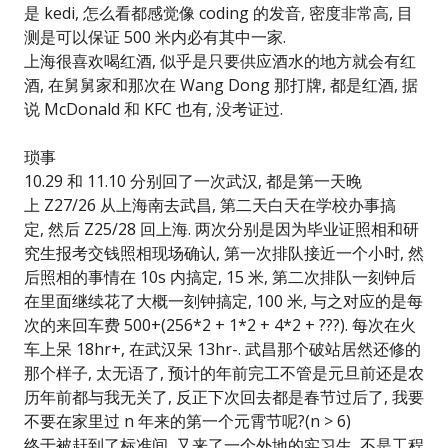
是 kedi, 怎么看都感觉像 coding 的发音, 密度非常高, 目
测是可以保证 500 米内必有其中一家.
上海很喜欢喝红酒, 似乎是只要供应酒水的地方就会有红
酒, 在舅舅家和那次在 Wang Dong 那打牌, 都是红酒, 据
说 McDonald 和 KFC 也有, 没考证过.
琐事
10.29 和 11.10 分别回了一次武汉, 都是第一天晚
上 Z27/26 从上海南去武昌, 第二天白天在学校办事搞
定, 然后 Z25/28 回上海. 两次分别是因为毕业证照相和研
究生报考交钱照相现场确认, 第一次排队接近一个小时, 然
后照相的事情在 10s 内搞定, 15 米, 第二次排队一刻钟后
在里面继续花了大概一刻钟搞定, 100 米, 与之对应的是每
次的来回车费 500+(256*2 + 1*2 + 4*2 + ???). 每次在火
车上呆 18hr+, 在武汉呆 13hr-. 武昌那个破站居然还修的
那个样子, 太无语了, 预计的年前完工不管是元旦前还是农
历年前都与我无关了, 反正下次回去都是春节过后了, 我要
不要在家里过 n 年来的第一个元霄节呢?(n > 6)
终于被赶到了标准间, 又来了一个外地的实习生, 不是工程