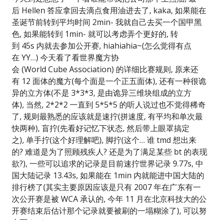
后 Hellen 答应拿回去滴点食用油进去了, kaka, 如果能在
圣诞节前转到平均时间 2min- 我就自己去买一个国甲黑
色, 如果能转到 1min- 就可以考虑弄个更好的, 转
到 45s 内就去参加公开赛, hiahiahia~(怎么觉得有点
在 YY…) 今天看了看世界魔方协
会 (World Cube Association) 的详细比赛规则, 原来还
有 12 面体的魔方(每个面是一个正五面体), 还有一种很诡
异的立方体(不是 3*3*3, 是由诡异三维块组成的立方
体), 当然, 2*2*2 一直到 5*5*5 的听人说过也不觉得稀奇
了, 规则最熟悉的应该就是速拧(拼速度, 有平均和单次最
快两种), 盲拧(先看好记忆下状态, 然后带上眼罩搞定
之), 单手拧(这个好理解吧), 脚拧(这个… 谁 tmd 想出来
的? 难道是为了照顾残疾人? 还是为了满足某些 bt 的表现
欲?), 一些可以追求的记录是目前速拧世界记录 9.77s, 中
国大陆记录 13.43s, 如果能在 1min 内就能进中国大陆的
排行榜了(其实主要原因应该是只有 2007 年在广东有一
次公开赛是被 WCA 承认的, 今年 11 月在北京科技大的公
开赛结束后估计那个记录就要被刷的一塌糊涂了), 可以努