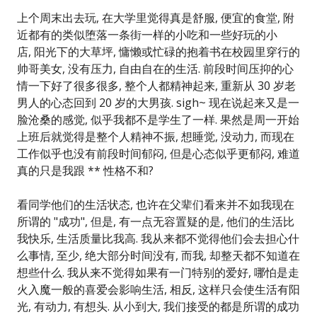
上个周末出去玩, 在大学里觉得真是舒服, 便宜的食堂, 附
近都有的类似堕落一条街一样的小吃和一些好玩的小
店, 阳光下的大草坪, 慵懒或忙碌的抱着书在校园里穿行的
帅哥美女, 没有压力, 自由自在的生活. 前段时间压抑的心
情一下好了很多很多, 整个人都精神起来, 重新从 30 岁老
男人的心态回到 20 岁的大男孩. sigh~ 现在说起来又是一
脸沧桑的感觉, 似乎我都不是学生了一样. 果然是周一开始
上班后就觉得是整个人精神不振, 想睡觉, 没动力, 而现在
工作似乎也没有前段时间郁闷, 但是心态似乎更郁闷, 难道
真的只是我跟 ** 性格不和?
看同学他们的生活状态, 也许在父辈们看来并不如我现在
所谓的 "成功", 但是, 有一点无容置疑的是, 他们的生活比
我快乐, 生活质量比我高. 我从来都不觉得他们会去担心什
么事情, 至少, 绝大部分时间没有, 而我, 却整天都不知道在
想些什么. 我从来不觉得如果有一门特别的爱好, 哪怕是走
火入魔一般的喜爱会影响生活, 相反, 这样只会使生活有阳
光, 有动力, 有想头. 从小到大, 我们接受的都是所谓的成功