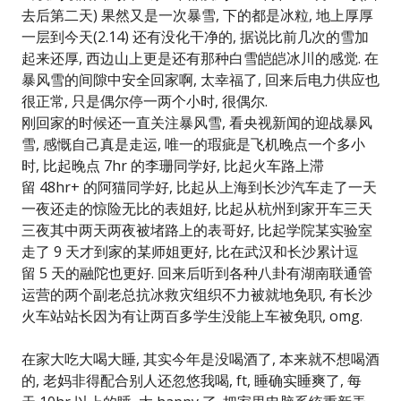
去后第二天) 果然又是一次暴雪, 下的都是冰粒, 地上厚厚
一层到今天(2.14) 还有没化干净的, 据说比前几次的雪加
起来还厚, 西边山上更是还有那种白雪皑皑冰川的感觉. 在
暴风雪的间隙中安全回家啊, 太幸福了, 回来后电力供应也
很正常, 只是偶尔停一两个小时, 很偶尔.
刚回家的时候还一直关注暴风雪, 看央视新闻的迎战暴风
雪, 感慨自己真是走运, 唯一的瑕疵是飞机晚点一个多小
时, 比起晚点 7hr 的李珊同学好, 比起火车路上滞
留 48hr+ 的阿猫同学好, 比起从上海到长沙汽车走了一天
一夜还走的惊险无比的表姐好, 比起从杭州到家开车三天
三夜其中两天两夜被堵路上的表哥好, 比起学院某实验室
走了 9 天才到家的某师姐更好, 比在武汉和长沙累计逗
留 5 天的融陀也更好. 回来后听到各种八卦有湖南联通管
运营的两个副老总抗冰救灾组织不力被就地免职, 有长沙
火车站站长因为有让两百多学生没能上车被免职, omg.
在家大吃大喝大睡, 其实今年是没喝酒了, 本来就不想喝酒
的, 老妈非得配合别人还忽悠我喝, ft, 睡确实睡爽了, 每