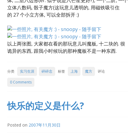
体, 二层六边形(er. 似乎说是六芒星更好?), 一个二阶, 一个
立体八数码, 骰子魔方(这玩意儿透明的, 用磁铁吸引住
的 27 个小立方体, 可以全部拆开 :)
以上两张图, 大家都在看的那玩意儿叫魔板, 十二块的. 很
诡异的东西, 跟我小时候玩的那种魔板不是一种东西.
分类
实习生涯
碎碎念
标签
上海
魔方
评论
0 Comments
快乐的定义是什么?
Posted on
2007年11月30日