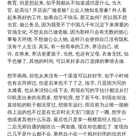
教育, 但是想起来, 似乎我都从不知道成功是什么, 当大
官, 处高位? 开店设厂做老板? 公众人物知名形象? 外人看
起来再好的工作, 如果自己不快乐, 那又如何? 所以我不想
当官, 做公务员, 因为我受不了中国几千年沉淀下来厚重的
官场文化; 不想去自己做老板, 因为那样只会有无数的烦心
事每天环绕; 不想做公众人物, 这样只会使得自己没有隐私
没有个人生活. 其实, 有一份简单的工作, 养活自己, 或
许, 在将来, 养活老婆孩子, 当然, 也还有父母, 衣食无忧, 似
乎也够了, 其他的时间, 可以有好多自己选择的事情去做.
想学画画, 却也从来没有一个渠道可以好好学, 似乎小时候
也有去拜师过, 但是后来也不了了之, 练字, 只是因为写的
太难看, 也从来没恒心练下去, 而现在写的字估计都没从打
印机里出来的东西多, 想学轮滑, 想了若干年, 到现在却连
直排轮的鞋子都没穿过, 想骑车远行, 而目前为止唯一能称
得上远的也不过是在北京时去天安门溜达了一圈, 想学吉
他或者其他什么乐器, 最后也只是拿一根横笛经人指点一
二后无师自通的能吹出一两首曲, 现在却也都忘了. 发现自
己几乎是什么都不会, 果然自小在一个相对封闭的信息环