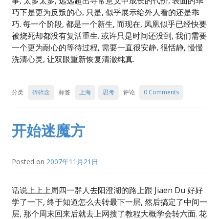
事, 太多太多, 远远超出寻常意义中成长的代价, 表面的乖
巧下是更为反叛的心, 只是, 似乎展示给外人看的还是乖
巧. 每一个阶段, 都是一个新生, 而现在, 凤凰似乎已经快要
被烧死却都没有复活重生. 或许只是时间还没到, 我们需要
一个更为耐心的等待过程, 需要一直很安静, 很恬静, 慢慢
洗清心灵, 让双眼重新恢复清澈纯真.
分类
碎碎念
标签
上海
思考
评论
0 Comments
开始迷魔方
Posted on
2007年11月21日
话说上上上周四一群人去阳澄湖的路上跟 Jiaen Du 好好
学了一下, 终于知道怎么去转最下一层, 然后搞定了中间一
层, 那个周末回来后就去上网搜了教程大概学会转六面. 花