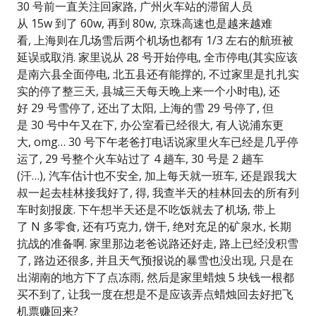
30 号前一直关注回家路, 广州火车站的滞留人员
从 15w 到了 60w, 再到 80w, 京珠高速也是越来越难
看, 上海则在几场雪后两个机场也都有 1/3 左右的航班被
延误或取消. 家里说从 28 号开始停电, 全市停电(其实应该
是南六县全面停电, 北五县还有能撑的, 不过家里是扎扎实
实的停了整三天, 县城三天每天晚上来一个小时电), 还
好 29 号雪停了, 还出了太阳, 上海的雪 29 号停了, 但
是 30 号中午又在下, 办公室看已经很大, 有人说浦东更
大, omg… 30 号下午老爸打电话说家里火车已经是几乎停
运了, 29 号整个火车站过了 4 趟车, 30 号是 2 趟车
(汗…), 汽车估计也不安全, 加上每天就一班车, 还是跟我大
叔一起去桂林接我好了, 得, 我查半天的桂林回去的所有列
车时刻报废. 下午想半天还是不吃饭就去了机场, 带上
了 N 多零食, 还有巧克力, 饼干, 绝对充足的矿泉水, 长期
抗战的准备啊. 家里那边老爸说路还好走, 路上已经没积雪
了, 路边还很多, 并且天气预报说的暴雪也没出现, 只是在
出湖南的地方下了点冻雨, 然后是家里蜡烛 5 块钱一根都
买不到了, 让我一度在想是不是应该弄点蜡烛回去好把飞
机票赚回来?