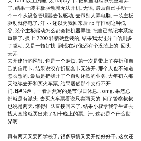
天 10hr 以上的睡, 太 happy 了. 把家里电脑系统重新弄
了, 结果一装主板驱动就无法开机, 无语, 最后自己手动一
个一个从设备管理器去装驱动, 去帮别人弄电脑, 一装主板
驱动就停电了, 汗 -.- 还以为我回来后 rp 守恒到这种低
谷, 装个主板驱动怎么都会把机器弄挂. 把自己笔记本系统
重装了, 换上 7200 转新硬盘装的, 结果我太过分自信删多
了驱动, 又是一顿好找, 到现在好像还有个没装上的, 回头
去弄.
去开建行的网银, 也是一个麻烦, 第一次是带上了存折和自
己的信用卡, 结果说没存折配套卡无法开, 那个人也不知道
怎么想的, 最后是把我开了个自动还款的业务. 大年初六那
天继续去开和买火车票, 结果居然那个支行不开
门, !$#%@~, 一看居然写的是节假日休息… omg, 果然总
部就是有派头. 去买火车票看说只卖两天的, 问了警察叔叔
也说是两天, 懒得排队直接回来了, 结果小叔拿我学生证去
找人直接就买出来了初十晚上的票… 汗, 这都是个什么世
界啊.
再有两天又要回学校了, 很多事情又要开始好好干, 这次还