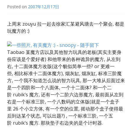
Posted on
2007年12月17日
上周末 zouyu 拉一起去徐家汇某避风塘去一个聚会, 都是
玩魔方的 :)
Taobao 某魔方店以及其他智力玩具的老板(其实主要身
份应该是个爱好者) 和他带来的各种诡异的魔方, 从左到
右, 十二面体魔方改版(这个貌似简单一些? or 更难一
些, 相比标准十二面体魔方), 烟灰缸, 烟灰缸, 标准三阶魔
方, 一个我不知道怎么说的智力玩具, 那一大堆从后面过来
是一个四阶和一个八面体, 一个十二面体? 和一个二
阶 rubik’s 魔方, 还有一个二阶六边形魔方, 最前面从左到
右是一个标准三阶, 一个八数码的立体版(就是一个盒子
里 26 个小立方体, 有一个空的位置, 摇动那个盒子使得最
后到达某个状态, 可以出题?) , 一个标准三阶, 一个五
阶 rubik’s 魔方. 那块垫子右边夹的是个计时器.