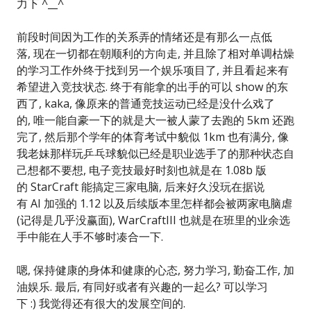
力下 ^__^
前段时间因为工作的关系弄的情绪还是有那么一点低
落, 现在一切都在朝顺利的方向走, 并且除了相对单调枯燥
的学习工作外终于找到另一个娱乐项目了, 并且看起来有
希望进入竞技状态. 终于有能拿的出手的可以 show 的东
西了, kaka, 像原来的普通竞技运动已经是没什么戏了
的, 唯一能自豪一下的就是大一被人蒙了去跑的 5km 还跑
完了, 然后那个学年的体育考试中貌似 1km 也有满分, 像
我老妹那样玩乒乓球貌似已经是职业选手了的那种状态自
己想都不要想, 电子竞技最好时刻也就是在 1.08b 版
的 StarCraft 能搞定三家电脑, 后来好久没玩在据说
有 AI 加强的 1.12 以及后续版本里怎样都会被两家电脑虐
(记得是几乎没赢面), WarCraftIII 也就是在班里的业余选
手中能在人手不够时凑合一下.
嗯, 保持健康的身体和健康的心态, 努力学习, 勤奋工作, 加
油娱乐. 最后, 有同好或者有兴趣的一起么? 可以学习
下 :) 我觉得还有很大的发展空间的.