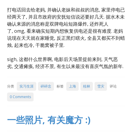
打电话回去给老妈, 并确认老妹和叔叔的消息, 家里停电已
经两天了, 并且市政府的安抚短信说还要好几天. 据水木未
确认来源的消息称是双牌电站短路爆炸, 还炸死人
了, omg, 看来确实短期内想恢复供电还是很有难度. 老妈
说现在天天就在家睡觉, 反正黑灯瞎火, 全县又都买不到蜡
烛, 起来也冷, 干脆窝被子里.
sigh, 这都什么世界啊, 电影后天场景提前来到, 天气恶
劣, 交通瘫痪, 经济不景, 有生以来最没有喜庆气氛的新年.
分类
实习生涯
碎碎念
标签
上海
桂林
雪灾
评论
0 Comments
一些照片, 有关魔方 :)