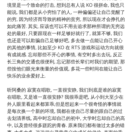
境里是一个致命的打击, 想到总有人说 KO 很拼命, 我也只
能说, 我们都是从小穷怕了的人, 一种偏偏还让自己觉醒了
的穷, 因为经济而导致的精神的贫穷, 所以现在才会挣扎的
如此痛苦. 其实, 应该也可以不用去追求那种所谓的无穷远
处的最好, 只要跟现在一样足够好就行了, 就算不够, 我们
也还是可以欺骗自己足够好吧, 多去做一点能让自己开心
的其他的事情, 比如至少 KO 在 RTS 游戏和运动方向就很
有成就感. 忘却那些不开心的事情, 有空时多出去玩, 反正
长三角的交通也很便利, 忘记那些长辈们对我们的期望, 那
些按他们眼光来衡量的价值观, 多花一些时间在能让自己
快乐的业余爱好上.
听阿桑的 寂寞在唱歌, 一直很安静, 我们到底是谁的寂寞
在唱歌, 又是谁一直很安静? 我很乖是吧, 从小到大至少在
外人眼里看起来都算乖,但是想起来一个很奇怪的事情就
是每次换一个新的环境, 我都在使自己尽量的跟自己的过
去划清界线, 高中时忘却自己的初中, 大学时忘却自己的高
中, 以及曾经很多蹉跎的青春. 原来我们都有做过太多的错