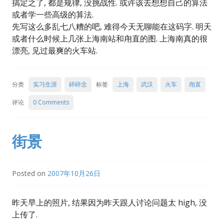
搞定之了, 都是规律, 没挑战性. 或许该去想想自己的算法
或者学一些高级的算法.
先写这么多乱七八糟的吧, 难得今天无聊能在这码字. 明天
或者什么时候上几张上海南站和甪直的图. 上海南真的很
漂亮, 见过最爽的火车站.
分类
实习生涯
碎碎念
标签
上海
武汉
火车
甪直
评论
0 Comments
街景
Posted on
2007年10月26日
昨天早上的照片, 结果因为昨天跟人讨论问题太 high, 没
上传了.