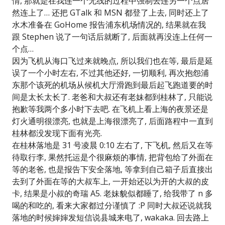
情, 那就是在我连一个无线的过程中强制去连另一个点居
然连上了… 还把 GTalk 和 MSN 都登了上去, 同时还上了
水木准备在 GoHome 报告浦东机场情况的, 结果就在我
跟 Stephen 说了一句话后就断了, 后面就再没连上任何一
个点…
因为飞机从海口飞过来就晚点, 所以我们也在等, 最后是延
误了一个小时左右, 不过其他还好, 一切顺利, 再次抱怨浦
东那个该死的机场从候机大厅滑跑到最后起飞跑道要的时
间是太长太长了. 老爸和大叔还有老妹都到桂林了, 只能说
抱歉等我两个多小时下去吧. 在飞机上看上海的夜景还是
灯火通明很漂亮, 也就是上海很漂亮了, 后面路程中一直到
桂林都没发现下面有光亮.
在桂林落地是 31 号凌晨 0:10 左右了, 下飞机, 然后又在等
待取行李, 果然托运是个很麻烦的事情, 把背包给了外面在
等的老爸, 也是报告下安全落地, 等拿到自己箱子后直接出
去到了外面在等的大叔车上, 一开始还以为开的大叔的皮
卡, 结果是小叔的奇瑞 A5. 老妹貌似都睡了, 给我带了 n 多
喝的和吃的, 看来大家都过分谨慎了 :P 同时大叔还说就我
落地的时候婶婶发短信说县城来电了, wakaka. 回去路上