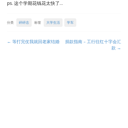
ps. 这个学期花钱花太快了…
分类
碎碎念
标签
大学生活
学车
Post
←
等打完仗我就回老家结婚
捐款指南 – 工行往红十字会汇
navigation
款
→