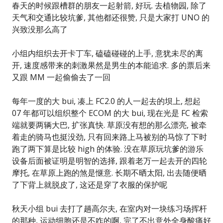
春天的时候跟槽群的朋友一起射箭, 好玩. 去植物园, 除了
天气和交通比较坑爹, 其他都还很赞, 只是大家打 UNO 的
兴致没那么高了
小组内组织去开卡丁车, 磕磕碰碰的上手, 意犹未尽的离
开, 速度感带来的刺激果然是男生的本能追求. 多的票后来
又跟 MM 一起偷偷去了一回
每年一度的大 bui, 凑上 FC2.0 的人一起去的坝上, 想起
07 年都可以组织整个 ECOM 的大 bui, 现在光是 FC 检索
端就要两辆大巴, 扩张真快. 草原没有想的那么漂亮, 被牵
着走的骑马也挺没劲, 只有回来路上马被别的马惊了下时
跑了两下算是比较 high 的体验. 没在草原玩坑爹的游乐
设备后面被证明是明智的选择, 跟着老万一起去开的四轮
摩托, 在草原上跑的煞是惬意. 长期不晒太阳, 出去随便晒
了下背上就脱皮了, 这还是穿了衣服的保护呢
秋天小组 bui 去打了趟高尔夫, 在室内对一块练习场挥杆
的那种, 运动细胞还是不咋的啊, 完了不出意外全身酸痛好