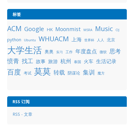
标签
ACM
Music
Google
Moonmist
HK
OJ
MSRA
WHUACM
上海
python
北京
人人
Ubuntu
世界杯
大学生活
年度盘点
思考
奥奥
工作
微软
实习
愤青
找工
杭州
生活记录
故事
旅游
火车
泰国
莫莫
百度
集训
转载
阴谋论
考试
魔方
RSS 订阅
RSS - 文章