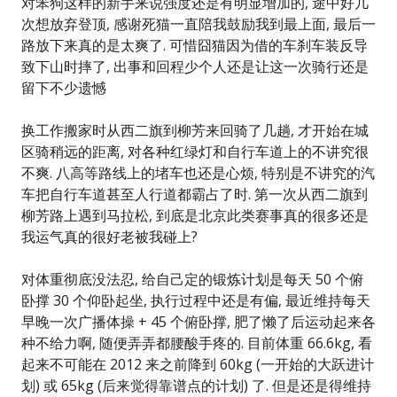
对笨狗这样的新手来说强度还是有明显增加的, 途中好几
次想放弃登顶, 感谢死猫一直陪我鼓励我到最上面, 最后一
路放下来真的是太爽了. 可惜囧猫因为借的车刹车装反导
致下山时摔了, 出事和回程少个人还是让这一次骑行还是
留下不少遗憾
换工作搬家时从西二旗到柳芳来回骑了几趟, 才开始在城
区骑稍远的距离, 对各种红绿灯和自行车道上的不讲究很
不爽. 八高等路线上的堵车也还是心烦, 特别是不讲究的汽
车把自行车道甚至人行道都霸占了时. 第一次从西二旗到
柳芳路上遇到马拉松, 到底是北京此类赛事真的很多还是
我运气真的很好老被我碰上?
对体重彻底没法忍, 给自己定的锻炼计划是每天 50 个俯
卧撑 30 个仰卧起坐, 执行过程中还是有偏, 最近维持每天
早晚一次广播体操 + 45 个俯卧撑, 肥了懒了后运动起来各
种不给力啊, 随便弄弄都腰酸手疼的. 目前体重 66.6kg, 看
起来不可能在 2012 来之前降到 60kg (一开始的大跃进计
划) 或 65kg (后来觉得靠谱点的计划) 了. 但是还是得维持