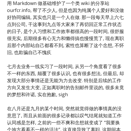
用 Markdown 做基础维护了一个类 wiki 的分享站
ourfcr.info, 帮了不少人, 但是也因为纯属个人爱好和没做
好协同编辑, 其实也只是一个人在做. 那一段每天早上六七
点到公司, 干这事到九点等大家来了再切回正常工作状态
的日子, 是个人习惯和工作效率都很高的一段时间, 很舒服
很充实, 后期很多有心无力和懒得搞也慢慢荒了, 现在离职
后那个内部站自己都看不到, 索性也算断了这个念想, 不怀
旧, 也欺骗自己不愧疚
七月去业务一线实习了一段时间, 从另一个角度看了很多
不一样的东西, 颠覆了很多认识, 也有很多想法, 但最后, 却
发现大部分事情还是无能为力去改变. 特别是后续的工作
方向又发生大变, 正如离职时的告别邮件里说的, 很多未竟
的梦想和许诺, 实在抱歉, sigh
在八月还是九月的某个时间, 突然就觉得做的事情真的没
意思了, 而且从前面的很多记录都以叹气结尾就知道工作
认同感是怎样, 之前的一些不爽和念想就变成了 “我要换
个地方看看不一样的活法”, 这直接导致了离职. 这期间本