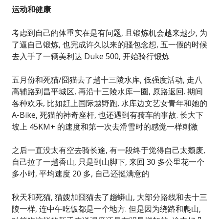
运动和健康
考虑到自己的体重实在是有问题, 且锻炼机会越来越少, 为
了逼自己锻炼, 也完成许久以来的骚包念想, 五一假的时候
去入手了一辆美利达 Duke 500, 开始骑行锻炼
五月份和死猫/囧猫去了趟十三陵水库, 低强度活动, 走八
高辅路到昌平城区, 再沿十三陵水库一圈, 原路返回. 期间
各种欢乐, 比如赶上国际越野跑, 水库边文艺女青年和她的
A-Bike, 死猫的神奇座杆, 也还遇到有骑车的事故. 长大下
坡上 45KM+ 的速度和第一次去滑雪时的感觉一样刺激
之后一直没太有空去骑长途, 有一段终于觉得自己太颓废,
自己拉了一趟香山, 只是到山脚下, 来回 30 多公里花一个
多小时, 平均速度 20 多, 自己还挺满意的
秋天和死猫, 猫嫂加囧猫去了趟蟒山, 大部分路线和去十三
陵一样, 连中午吃饭都是一个地方. 但是因为绕路和爬山,