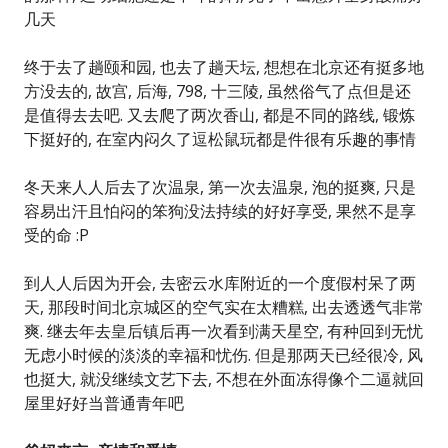
几天
终于去了趟颐和园, 也去了趟天坛, 想想在北京还有挺多地
方没去的, 故宫, 后海, 798, 十三陵, 虽然俗气了点但是还
是值得去去吧. 又去爬了两次香山, 都是不同的路线, 锻炼
下挺好的, 在室内闷久了逗松鼠玩都是件很有乐趣的事情
冬天来人人后去了次温泉, 第一次去温泉, 泡的挺爽, 只是
容易出汗且怕闷的笨狗没法持续的好好享受, 果然不是享
受的命 :P
到人人后因为开会, 去密云水库附近的一个度假村呆了两
天, 那段时间北京城区的空气实在太糟糕, 出去透透气非常
爽. 继去年去皇后镇后再一次看到满天星空, 有种回到无忧
无虑小时候的淡淡的幸福和忧伤. 但是那两天已经很冷, 风
也挺大, 就没继续文艺下去, 不想在外面冻得像个二逼就回
屋里好好当普通青年吧