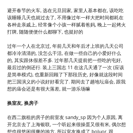
避开春节的火车, 选在元旦回家, 家里人基本都在, 该吃吃
该睡睡几天也就过去了, 不用像过年一样大把时间都耗在
各种走亲戚上, 经常像个小孩一样腻着爸妈, 晚上一起烤火
打牌, 随随便便什么都聊下, 也挺好的
过年一个人在北京过, 年前几天和年后才上班的几天公司
都冷冷清清的, 没怎么干活, 在做一些自己的小爱好什么
的, 其实跟休假差不多. 过年那几天提前把一些吃的屯好,
最后过的倒还行. 装上三国志 11 在这几天通了一次 (应该
是简单模式), 也重新回顾了下那段历史, 好像就这段时间
把三国演义的小说好好看完了. 期间去了趟地坛庙会, 跟我
想的庙会还是有很大落差, 就一游乐场嘛
换室友, 换房子
在西二旗租的房子的前室友 sandy_sp 因为个人原因, 离
开北京去了上海银联, 一个听起来很操蛋又很有米, 偶尔想
想也很悠闲很爽的地方, 所以室友换成了 boluor. 跟