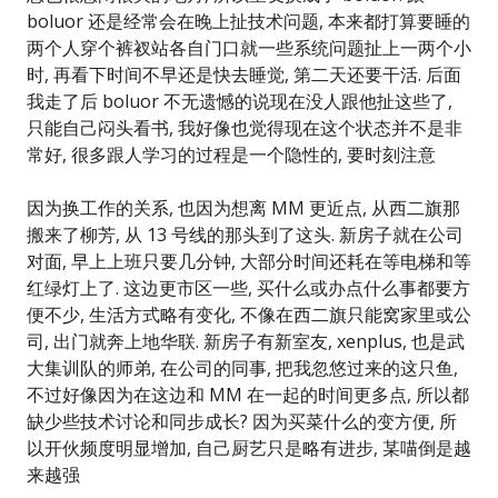
boluor 还是经常会在晚上扯技术问题, 本来都打算要睡的
两个人穿个裤衩站各自门口就一些系统问题扯上一两个小
时, 再看下时间不早还是快去睡觉, 第二天还要干活. 后面
我走了后 boluor 不无遗憾的说现在没人跟他扯这些了,
只能自己闷头看书, 我好像也觉得现在这个状态并不是非
常好, 很多跟人学习的过程是一个隐性的, 要时刻注意
因为换工作的关系, 也因为想离 MM 更近点, 从西二旗那
搬来了柳芳, 从 13 号线的那头到了这头. 新房子就在公司
对面, 早上上班只要几分钟, 大部分时间还耗在等电梯和等
红绿灯上了. 这边更市区一些, 买什么或办点什么事都要方
便不少, 生活方式略有变化, 不像在西二旗只能窝家里或公
司, 出门就奔上地华联. 新房子有新室友, xenplus, 也是武
大集训队的师弟, 在公司的同事, 把我忽悠过来的这只鱼,
不过好像因为在这边和 MM 在一起的时间更多点, 所以都
缺少些技术讨论和同步成长? 因为买菜什么的变方便, 所
以开伙频度明显增加, 自己厨艺只是略有进步, 某喵倒是越
来越强