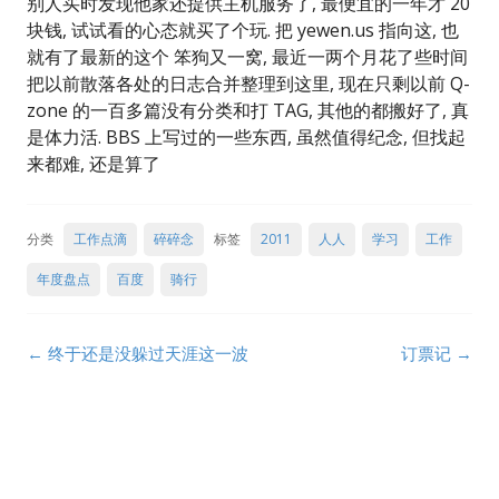
别人买时发现他家还提供主机服务了, 最便宜的一年才 20
块钱, 试试看的心态就买了个玩. 把 yewen.us 指向这, 也
就有了最新的这个 笨狗又一窝, 最近一两个月花了些时间
把以前散落各处的日志合并整理到这里, 现在只剩以前 Q-
zone 的一百多篇没有分类和打 TAG, 其他的都搬好了, 真
是体力活. BBS 上写过的一些东西, 虽然值得纪念, 但找起
来都难, 还是算了
分类
工作点滴
碎碎念
标签
2011
人人
学习
工作
年度盘点
百度
骑行
Post
←
终于还是没躲过天涯这一波
订票记
→
navigation