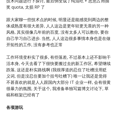
技术问题进行下探讨, 最后倒变成了纯混吃 + 恶意占用抽
奖 quota, 太损 RP 了
跟大家聊一些技术点的时候, 明显还是能感觉到两边的整
体成熟度有很大差异, 人人这边是更年轻更无畏的另一种
风格, 其实很像几年前的百度, 没有太多人可以教你, 要你
自己学习自己进步. 当然, 人人这边很多事情本身也是在做
开拓性的工作, 没有参考也正常
工作环境变朴实了很多, 有些落差, 不过基本上还不影响干
活本身, 今天去看了下很快要搬过去的新工作区, 希望继续
跌落, 这还是朴实路线啊 (我很厚道的忍住了吐槽没用贬
义词, 但是没忍住要加个括号吐槽下) 唯一让我还是觉得
不甚喜欢的就是人人跟国内大部分 IT 企业一样, 会有很黄
很暴力的氛围, 关于这个, 我准备单独写篇博文讨论下, 草
稿和框架已经有了
各项游玩