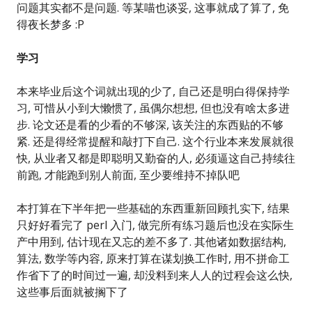
问题其实都不是问题. 等某喵也谈妥, 这事就成了算了, 免
得夜长梦多 :P
学习
本来毕业后这个词就出现的少了, 自己还是明白得保持学
习, 可惜从小到大懒惯了, 虽偶尔想想, 但也没有啥太多进
步. 论文还是看的少看的不够深, 该关注的东西贴的不够
紧. 还是得经常提醒和敲打下自己. 这个行业本来发展就很
快, 从业者又都是即聪明又勤奋的人, 必须逼这自己持续往
前跑, 才能跑到别人前面, 至少要维持不掉队吧
本打算在下半年把一些基础的东西重新回顾扎实下, 结果
只好好看完了 perl 入门, 做完所有练习题后也没在实际生
产中用到, 估计现在又忘的差不多了. 其他诸如数据结构,
算法, 数学等内容, 原来打算在谋划换工作时, 用不拼命工
作省下了的时间过一遍, 却没料到来人人的过程会这么快,
这些事后面就被搁下了