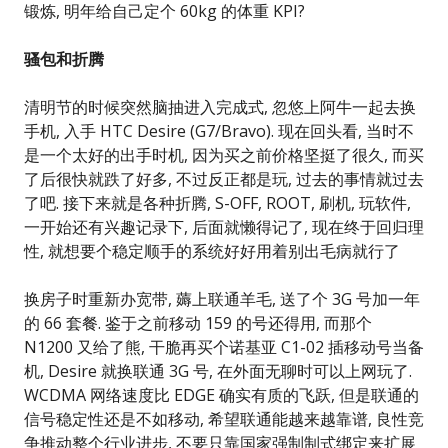
锻炼, 明年给自己定个 60kg 的体重 KPI?
骚包和折腾
清明节的时候突然脑抽进入完成式, 忽悠上阿牛一起去换
手机, 入手 HTC Desire (G7/Bravo). 现在回头看, 当时不
是一个太好的出手时机, 因为买之前价格坚挺了很久, 而买
了后很快就跌了好多, 不过反正都是玩, 过去的事情就过去
了吧. 接下来就是各种折腾, S-OFF, ROOT, 刷机, 玩软件,
一开始还有兴趣记录下, 后面就懒得记了, 现在终于回归理
性, 就想要个稳定顺手的系统好好用着别出毛病就行了
换房子时重新办宽带, 薅上联通羊毛, 送了个 3G 号加一年
的 66 套餐. 鉴于之前移动 159 的号还得用, 而那个
N1200 又给了熊, 干脆再买个诺基亚 C1-02 插移动号当备
机, Desire 就换联通 3G 号, 在外面无聊时可以上网玩了.
WCDMA 网络速度比 EDGE 确实有质的飞跃, 但是联通的
信号稳定性还是不如移动, 希望联通能越来越靠谱, 良性竞
争推动整个行业进步, 不要只靠国家强制制式绑定来扩展