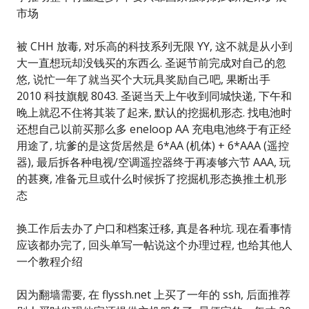
市场
被 CHH 放毒, 对乐高的科技系列无限 YY, 这不就是从小到
大一直想玩却没钱买的东西么. 圣诞节前完成对自己的忽
悠, 说忙一年了就当买个大玩具奖励自己吧, 果断出手
2010 科技旗舰 8043. 圣诞当天上午收到同城快递, 下午和
晚上就忍不住将其装了起来, 默认的挖掘机形态. 找电池时
还想自己以前买那么多 eneloop AA 充电电池终于有正经
用途了, 坑爹的是这货居然是 6*AA (机体) + 6*AAA (遥控
器), 最后拆各种电视/空调遥控器终于再凑够六节 AAA, 玩
的甚爽, 准备元旦或什么时候拆了挖掘机形态换推土机形
态
换工作后去办了户口和档案迁移, 真是各种坑. 现在看事情
应该都办完了, 回头单写一帖说这个办理过程, 也给其他人
一个教程介绍
因为翻墙需要, 在 flyssh.net 上买了一年的 ssh, 后面推荐