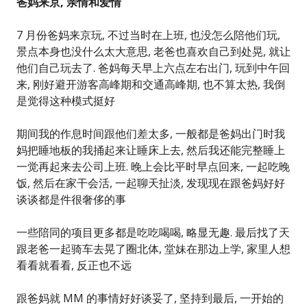
爸妈来京, 亲情和爱情
7 月份爸妈来京玩, 不过当时在上班, 也没怎么陪他们玩,
景点本身也没什么太大意思, 老爸也喜欢自己到处晃, 就让
他们自己玩去了. 爸妈每天早上六点左右出门, 玩到中午回
来, 刚好避开游客高峰期和交通高峰期, 也不算太热, 我倒
是觉得这种模式挺好
期间我的作息时间跟他们差太多, 一般都是爸妈出门时我
妈把睡地板的我捅起来让睡床上去, 然后我还能完整睡上
一觉再起来去公司上班. 晚上会比平时早点回来, 一起吃晚
饭, 然后在家干会活, 一起聊天扯淡, 发现现在跟爸妈好好
谈谈都是件很奢侈的事
一些陪同的项目更多都是吃吃喝喝, 略显无趣. 最后找了天
跟老爸一起骑车去晃了圈北体, 堂妹在那边上学, 家里人想
看看就看看, 反正也不远
跟爸妈就 MM 的事情好好谈妥了, 坚持到最后, 一开始的