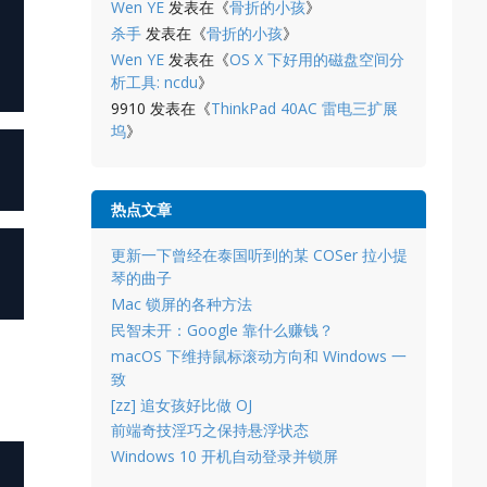
Wen YE
发表在《
骨折的小孩
》
杀手
发表在《
骨折的小孩
》
Wen YE
发表在《
OS X 下好用的磁盘空间分
析工具: ncdu
》
9910
发表在《
ThinkPad 40AC 雷电三扩展
坞
》
热点文章
更新一下曾经在泰国听到的某 COSer 拉小提
琴的曲子
Mac 锁屏的各种方法
民智未开：Google 靠什么赚钱？
macOS 下维持鼠标滚动方向和 Windows 一
致
[zz] 追女孩好比做 OJ
前端奇技淫巧之保持悬浮状态
Windows 10 开机自动登录并锁屏