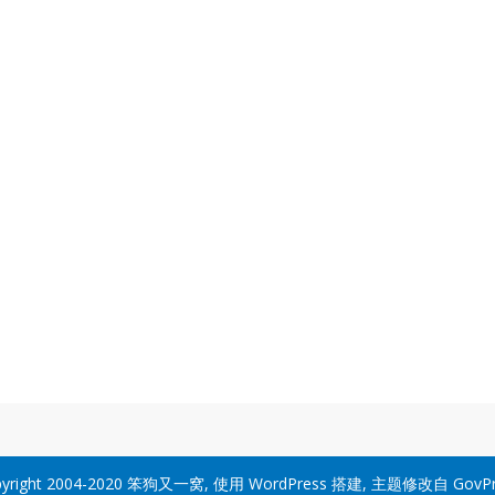
yright 2004-2020
笨狗又一窝
, 使用
WordPress
搭建, 主题修改自
GovP