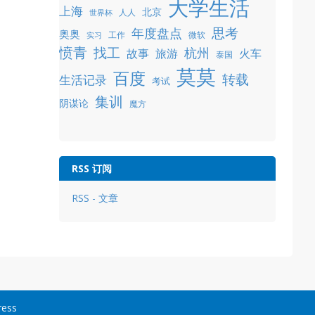
大学生活
上海
北京
人人
世界杯
年度盘点
思考
奥奥
工作
微软
实习
愤青
找工
杭州
故事
旅游
火车
泰国
莫莫
百度
转载
生活记录
考试
集训
阴谋论
魔方
RSS 订阅
RSS - 文章
ress