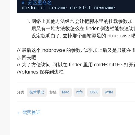
# 分区重命名
diskutil rename disk1s1 newname
网络上其他方法经常会让把脚本里的挂载参数加上 n
后又有一堆方法教怎么在 finder 侧边栏能快速访问这
设定就明白了, 去掉那个画蛇添足的 nobrowse 
// 最后这个 nobrowse 的参数, 似乎加上后又是只能
加回去吧
// 为了方便访问, 可以在 finder 里用 cmd+shift+G 打
/Volumes 保存到边栏
分类
技术手记
标签
Mac
ntfs
OS X
write
Post
←
驾照换证
navigation