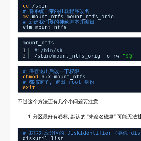
cd
/sbin
# 将系统自带的挂载程序改名
mv
mount_ntfs mount_ntfs_orig
# 新建我们要的挂载脚本并编辑
vim mount_ntfs
mount_ntfs
1
#!/bin/sh
2
/sbin/mount_ntfs_orig
-o rw 
"$@"
# 保存退出后改一下权限
chmod
a+x mount_ntfs
# 都搞定了, 退出 root 身份
exit
不过这个方法还有几个小问题要注意
分区最好有卷标, 默认的 “未命名磁盘” 可能无
# 获取对应分区的 DiskIdentifier (类似 di
diskutil list