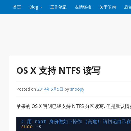
Skip to content
首页
Blog
工作笔记
友情链接
关于笨狗
后
OS X 支持 NTFS 读写
Posted on
2014年5月5日
by
snoopy
苹果的 OS X 明明已经支持 NTFS 分区读写, 但是
# 用 root 身份做如下操作 (高危! 请切记自己
sudo
-s