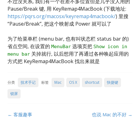
不过没关系, 我们有一个在差不多位置但是几乎没人用的
Pause/Break 键, 用 KeyRemap4MacBook (下载地址:
https://pqrs.org/macosx/keyremap4macbook/
) 里搜
“Pause/Break”, 把这个映射成 Power 就可以了
为了给菜单栏 (menu bar, 也有叫状态栏 status bar 的)
省点空间, 在设置的
选项页把
MenuBar
Show icon in
关掉就行, 以后想用了再通过各种唤起应用的
menu bar
方式把 KeyRemap4MacBook 找出来就是
分类
技术手记
标签
Mac
OS X
shortcut
快捷键
锁屏
Post
←
客服趣事
也说 Mac 的不好
→
navigation