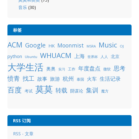
音乐
(30)
标签
ACM
Music
Google
Moonmist
HK
OJ
MSRA
WHUACM
上海
python
北京
人人
Ubuntu
世界杯
大学生活
年度盘点
思考
奥奥
工作
微软
实习
愤青
找工
杭州
生活记录
故事
旅游
火车
泰国
莫莫
百度
集训
转载
阴谋论
考试
魔方
RSS 订阅
RSS - 文章