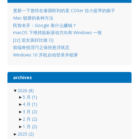
更新一下曾经在泰国听到的某 COSer 拉小提琴的曲子
Mac 锁屏的各种方法
民智未开：Google 靠什么赚钱？
macOS 下维持鼠标滚动方向和 Windows 一致
[zz] 追女孩好比做 OJ
前端奇技淫巧之保持悬浮状态
Windows 10 开机自动登录并锁屏
archives
▼
2026
(8)
►
5 月
(1)
►
4 月
(1)
►
3 月
(2)
►
2 月
(2)
►
1 月
(2)
►
2025
(2)