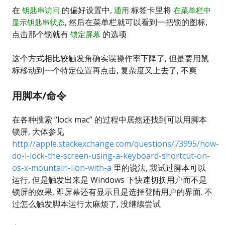
在
的偏好设置中,
标签卡里将
钥匙串访问
通用
在菜单栏中
, 然后在菜单栏就可以看到一把锁的图标,
显示钥匙串状态
点击那个锁就有
的选项
锁定屏幕
这个方式相比较触发角确实误操作率下降了, 但是要用鼠
标移动到一个特定位置再点击, 复杂度又上去了, 不爽
用脚本/命令
在各种搜索 “lock mac” 的过程中居然还找到可以用脚本
锁屏, 大体参见
http://apple.stackexchange.com/questions/73995/how-
do-i-lock-the-screen-using-a-keyboard-shortcut-on-
os-x-mountain-lion-with-a
里的说法, 我试过脚本可以
运行, 但是触发出来是 Windows 下快速切换用户而不是
锁屏的效果, 即屏幕还有显示且是选择登陆用户的界面. 不
过怎么触发脚本运行太麻烦了, 没继续尝试