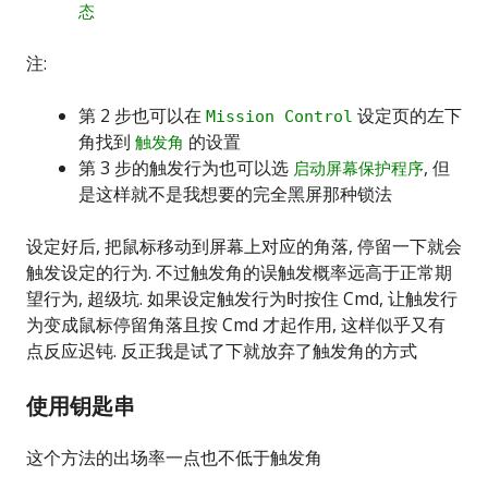
态
注:
第 2 步也可以在
设定页的左下
Mission Control
角找到
的设置
触发角
第 3 步的触发行为也可以选
, 但
启动屏幕保护程序
是这样就不是我想要的完全黑屏那种锁法
设定好后, 把鼠标移动到屏幕上对应的角落, 停留一下就会
触发设定的行为. 不过触发角的误触发概率远高于正常期
望行为, 超级坑. 如果设定触发行为时按住 Cmd, 让触发行
为变成鼠标停留角落且按 Cmd 才起作用, 这样似乎又有
点反应迟钝. 反正我是试了下就放弃了触发角的方式
使用钥匙串
这个方法的出场率一点也不低于触发角