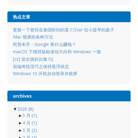
热点文章
更新一下曾经在泰国听到的某 COSer 拉小提琴的曲子
Mac 锁屏的各种方法
民智未开：Google 靠什么赚钱？
macOS 下维持鼠标滚动方向和 Windows 一致
[zz] 追女孩好比做 OJ
前端奇技淫巧之保持悬浮状态
Windows 10 开机自动登录并锁屏
archives
▼
2026
(8)
►
5 月
(1)
►
4 月
(1)
►
3 月
(2)
►
2 月
(2)