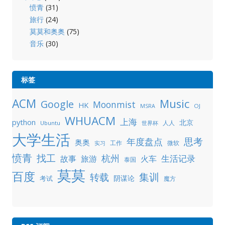
愤青
(31)
旅行
(24)
莫莫和奥奥
(75)
音乐
(30)
标签
ACM
Music
Google
Moonmist
HK
OJ
MSRA
WHUACM
上海
python
北京
人人
Ubuntu
世界杯
大学生活
年度盘点
思考
奥奥
工作
微软
实习
愤青
找工
杭州
生活记录
故事
旅游
火车
泰国
莫莫
百度
集训
转载
阴谋论
考试
魔方