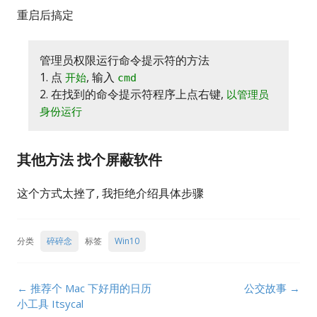
重启后搞定
管理员权限运行命令提示符的方法
1. 点
, 输入
开始
cmd
2. 在找到的命令提示符程序上点右键,
以管理员
身份运行
其他方法 找个屏蔽软件
这个方式太挫了, 我拒绝介绍具体步骤
分类
碎碎念
标签
Win10
Post
←
推荐个 Mac 下好用的日历
公交故事
→
navigation
小工具 Itsycal