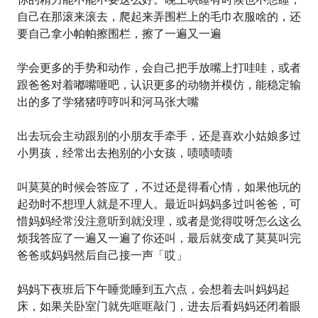
自己在那滚来滚去，爬起来弄围栏上的毛巾衣服啥的，还
要自己拿小帕帕擦围栏，擦了一遍又一遍
学会更多的手势和动作，会自己把手放嘴上打哇哇，或者
跟爸爸对着嘟嘴咂吧，认识更多的动物并模仿，能稳定输
出的多了学猪猪哼哼叫和河马张大嘴
出去玩会主动跟别的小朋友手牵手，还是喜欢小姑娘多过
小男孩，经常出去抱别的小女孩，啧啧啧啧
叫莫莫的时候会答应了，不过还是得看心情，如果他玩的
起劲时不想理人就是不理人。最近叫妈妈多过叫爸爸，可
惜妈妈经常没注意听到就没理，或者是觉得哎呀怎么这么
烦我答应了一遍又一遍了你还叫，最后就变成了莫莫叫完
爸爸或妈妈然后自己接一声「哎」
妈妈下夜班后下午睡觉睡到五六点，会想着去叫妈妈起
床，如果关卧室门就先哐哐敲门，进去后看妈妈还闭着眼