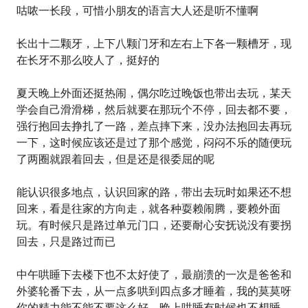
咕哝一长段，可惜小朋友的语言大人还是听不懂啊
长出十二颗牙，上下八颗门牙和左右上下各一颗槽牙，现
在长牙不那么咬人了，挺好的
夏天晚上外面还挺热闹，偶尔吃过晚饭也带出去玩，某天
学会自己滑滑梯，然后就要在那玩个不停，回去都不要，
强行抱回去挣扎了一路，差点摔下来，没办法抱回去再玩
一下，这时候应该还是过了那个感觉，闷闷不乐的随便玩
了两圈就跟着回去，但是还是很委屈的呢
能认识很多地点，认识回家的路，带出去玩时如果还不想
回来，看是往家的方向走，就各种耍赖闹腾，要赖外面
玩。有时候只是路过单元门口，还要耐心安抚说没有要拐
回去，只是路过而已
中午哄睡下去楼下也不太好使了，最崩溃的一次是爸爸和
外婆轮番下去，从一点多哄到四点多才睡着，我的莫莫呀
你的精力能不能不要这么好。晚上哄睡有时候也不想睡，