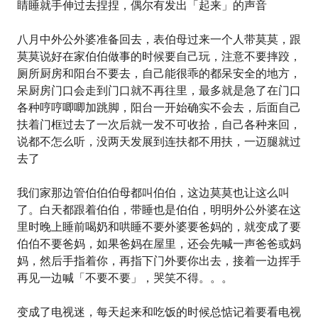
睛睡就手伸过去捏捏，偶尔有发出「起来」的声音
八月中外公外婆准备回去，表伯母过来一个人带莫莫，跟
莫莫说好在家伯伯做事的时候要自己玩，注意不要摔跤，
厕所厨房和阳台不要去，自己能很乖的都呆安全的地方，
呆厨房门口会走到门口就不再往里，最多就是急了在门口
各种哼哼唧唧加跳脚，阳台一开始确实不会去，后面自己
扶着门框过去了一次后就一发不可收拾，自己各种来回，
说都不怎么听，没两天发展到连扶都不用扶，一迈腿就过
去了
我们家那边管伯伯伯母都叫伯伯，这边莫莫也让这么叫
了。白天都跟着伯伯，带睡也是伯伯，明明外公外婆在这
里时晚上睡前喝奶和哄睡不要外婆要爸妈的，就变成了要
伯伯不要爸妈，如果爸妈在屋里，还会先喊一声爸爸或妈
妈，然后手指着你，再指下门外要你出去，接着一边挥手
再见一边喊「不要不要」，哭笑不得。。。
变成了电视迷，每天起来和吃饭的时候总惦记着要看电视