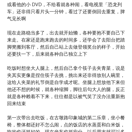
或看他的小 DVD，不给看就各种闹，看电视里「恐龙列
车」还非得只看片头一分钟，看过了还要倒回去重复，脾
气见长啊
现在走路稳当多了，出去就开始懒，各种要抱不要自己下
来走。在家还是跑来跑去的时间多，还学会了去阳台把踏
脚凳搬到客厅，然后自己站上去做登领奖台的样子，开始
还要扶一下，后来就各种自己独立上下
吃饭时想坐大人腿上，然后自己拿个筷子去夹青菜，说是
夹其实更像是捏住筷子去挑，挑出来还非得放别人碗里，
这给人夹菜的礼节倒是自学成才呢。坐腿上想放他下来但
他还不想的时候，就各种缩脚，脚往后勾大人的腿，反正
就是各种赖着不下来，往往都是以被气笑了没办法重新抱
回来结束
第一次带出去吃饭，在古墩路印象城的第二乐章，坐小餐
椅，整体都还好不怎么闹，点的饭店的水蒸蛋和白米饭，
吃的也还挺好的。现在坐车也挺安分，以后周末就可以多