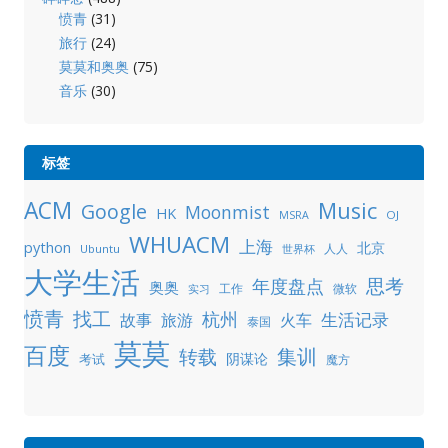
愤青
(31)
旅行
(24)
莫莫和奥奥
(75)
音乐
(30)
标签
ACM
Music
Google
Moonmist
HK
OJ
MSRA
WHUACM
上海
python
北京
人人
Ubuntu
世界杯
大学生活
年度盘点
思考
奥奥
工作
微软
实习
愤青
找工
杭州
生活记录
故事
旅游
火车
泰国
莫莫
百度
集训
转载
阴谋论
考试
魔方