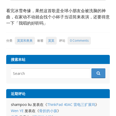
看完冰雪奇缘，果然这首歌是全球小朋友会被洗脑的神
曲，在家动不动就会找个小杯子当话筒来表演，还要得意
一下「我唱的好听吗」
分类
莫莫和奥奥
标签
莫莫
评论
0 Comments
搜索本站
Search
for:
近期评论
shampoo liu
发表在《
ThinkPad 40AC 雷电三扩展坞
》
Wen YE
发表在《
骨折的小孩
》