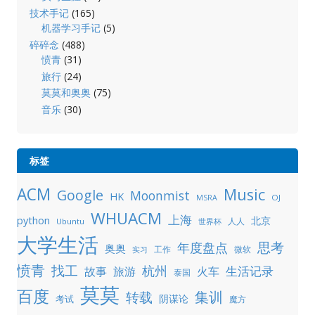
技术手记
(165)
机器学习手记
(5)
碎碎念
(488)
愤青
(31)
旅行
(24)
莫莫和奥奥
(75)
音乐
(30)
标签
ACM
Music
Google
Moonmist
HK
OJ
MSRA
WHUACM
上海
python
北京
人人
Ubuntu
世界杯
大学生活
年度盘点
思考
奥奥
工作
微软
实习
愤青
找工
杭州
生活记录
故事
旅游
火车
泰国
莫莫
百度
集训
转载
阴谋论
考试
魔方