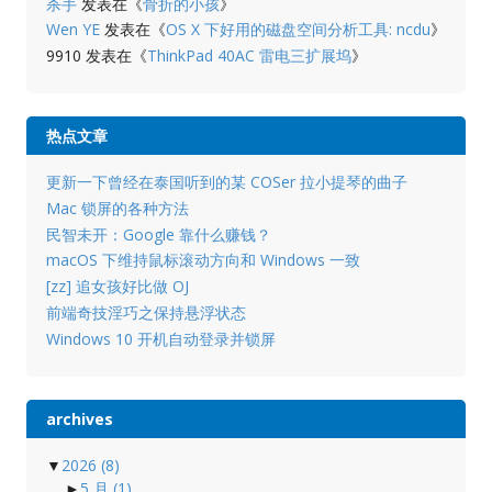
杀手
发表在《
骨折的小孩
》
Wen YE
发表在《
OS X 下好用的磁盘空间分析工具: ncdu
》
9910
发表在《
ThinkPad 40AC 雷电三扩展坞
》
热点文章
更新一下曾经在泰国听到的某 COSer 拉小提琴的曲子
Mac 锁屏的各种方法
民智未开：Google 靠什么赚钱？
macOS 下维持鼠标滚动方向和 Windows 一致
[zz] 追女孩好比做 OJ
前端奇技淫巧之保持悬浮状态
Windows 10 开机自动登录并锁屏
archives
▼
2026
(8)
►
5 月
(1)