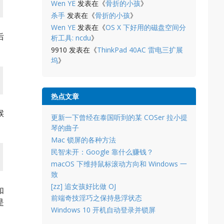
Wen YE
发表在《
骨折的小孩
》
杀手
发表在《
骨折的小孩
》
Wen YE
发表在《
OS X 下好用的磁盘空间分
后
析工具: ncdu
》
9910
发表在《
ThinkPad 40AC 雷电三扩展
坞
》
热点文章
候
更新一下曾经在泰国听到的某 COSer 拉小提
琴的曲子
Mac 锁屏的各种方法
民智未开：Google 靠什么赚钱？
macOS 下维持鼠标滚动方向和 Windows 一
致
[zz] 追女孩好比做 OJ
如
前端奇技淫巧之保持悬浮状态
是
Windows 10 开机自动登录并锁屏