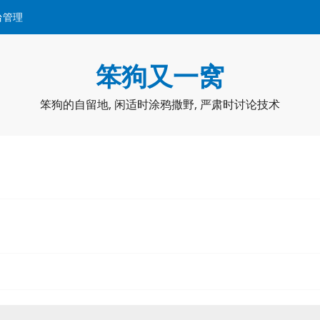
台管理
笨狗又一窝
笨狗的自留地, 闲适时涂鸦撒野, 严肃时讨论技术