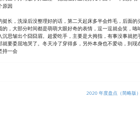
个原因
的挺长，洗澡后没整理好的话，第二天起床多半会炸毛，后面的
圆的，大部分时间都是萌萌大眼好奇的表情，逗一逗就会笑，咯
入沉思皱出个囧囧眉。超爱吃手，主要是大拇指，有事没事就把
那就要委屈地哭了。冬天冷了穿得多，另外本身也不爱动，到现
坚持一会
2020 年度盘点（简略版