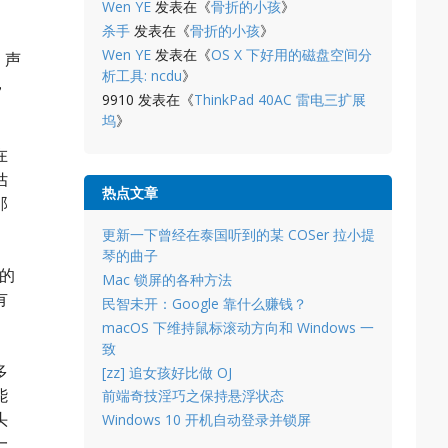
Wen YE
发表在《
骨折的小孩
》
杀手
发表在《
骨折的小孩
》
Wen YE
发表在《
OS X 下好用的磁盘空间分
」声
析工具: ncdu
》
，
9910
发表在《
ThinkPad 40AC 雷电三扩展
坞
》
在
估
热点文章
那
更新一下曾经在泰国听到的某 COSer 拉小提
琴的曲子
的
Mac 锁屏的各种方法
有
民智未开：Google 靠什么赚钱？
macOS 下维持鼠标滚动方向和 Windows 一
致
多
[zz] 追女孩好比做 OJ
能
前端奇技淫巧之保持悬浮状态
头
Windows 10 开机自动登录并锁屏
一