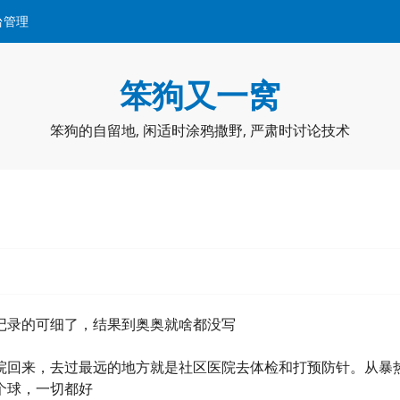
台管理
笨狗又一窝
笨狗的自留地, 闲适时涂鸦撒野, 严肃时讨论技术
记录的可细了，结果到奥奥就啥都没写
院回来，去过最远的地方就是社区医院去体检和打预防针。从暴
个球，一切都好