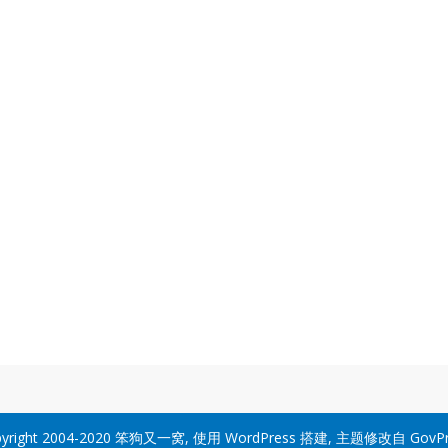
yright 2004-2020
笨狗又一窝
, 使用
WordPress
搭建, 主题修改自
GovP