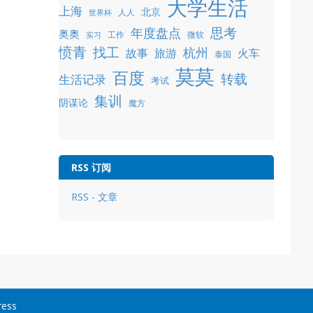
大学生活
上海
北京
人人
世界杯
年度盘点
思考
奥奥
工作
微软
实习
愤青
找工
杭州
故事
旅游
火车
泰国
莫莫
百度
转载
生活记录
考试
集训
阴谋论
魔方
RSS 订阅
RSS - 文章
ress