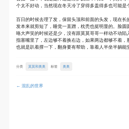
个太不好动，当然现在冬天冷了穿得多盖得多也可能是
百日的时候去理了发，保留头顶和前面的头发，现在长
发本来就剪短了，睡觉一直蹭，枕秃也挺明显的。脸圆
咯大声笑的时候还是少，没有跟莫莫哥哥一样动不动陷
指塞嘴里了，左边够不着换右边，如果两边都够不着，
也就是趴着撑一下，翻身要有帮助，靠着人半坐半躺能
分类
莫莫和奥奥
标签
奥奥
Post
←
混乱的世界
navigation