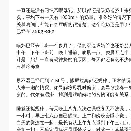
一直还是没有习惯亲喂母乳，所以都还是吸奶器挤出来奶
况，平均下来一天有 1000ml+ 的奶量。准备好的情况
关着房间门都能在客厅听的很清楚，这个吃奶还是用了
已经在 7.5kg~8kg
喵妈已经去上班一个多月了，借的双边吸奶器也还给朋
中午、下午下班前、晚上睡前、凌晨一点、凌晨五点半
计是二胎加一直有规律挤奶的原因，每天都还有剩不少
占着冷冻室
尿不湿已经用到了 M 号，撒尿拉臭都还规律，正常情
人来一泡的情况。如果解冻母乳时偏凉，会导致拉稀一
凉的。偶尔有湿疹，推测是跟喵妈吃的食物可能有关系
睡觉还挺规律，每天晚上八九点洗过澡或冬天不洗澡，
一小时，早上七八点自己醒来。上午和傍晚会睡小觉，
白天的觉连在一起，最长有从上午九点睡到下午三四点
会扭一扭，不确定是痒还是睡梦反应，对比一下莫莫哥