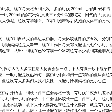
瓶喂。现在每天吃五到六次，多的时候 200ml，少的时候看情
下一瓶 200ml 的解冻母乳只要三五分钟就能喝完，回气的「滋滋
很大劲呢。还没有加辅食。在家用抱着称后减抱的人体重的方式
友，现在用自己买的单边吸奶器。每天比较规律的挤五次，分别
，职场妈妈还是太辛苦，现在工作日每天都只能睡六七个小时。
储起来，从出生到现在已经存满一个冰箱还有不少放到其他朋友
况的偶尔因为太多或扭动太厉害会漏一点，不太有掀开尿不湿给换
些，一般可能是没热均匀，摸奶瓶外面和倒一点都温的但里面还
，但也没有太多案例去找相关性，只能可怜喵妈吃的更小心点
吃奶后开始睡，到晚上两三点会再吃一顿，有时候半夜要玩差不
半小时到一小时的样子，中午会睡比较长一点，两三小时，也可
。睡觉不乱动，放下去什么姿势起来还是什么姿势，就是有时候
哥两三个月时放小床上睡一觉能在床上转好几个圈，一个太好动