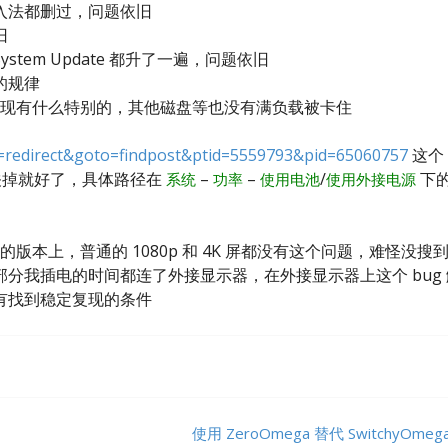
入法都删过，问题依旧
旧
stem Update 都升了一遍，问题依旧
的规律
没发现有什么特别的，其他磁盘等也没有满负载被卡住
d=redirect&goto=findpost&ptid=5559793&pid=65060757
这个
关关掉就好了，具体路径在
–
–
/
下
系统
功率
使用电池
使用外接电源
屏的版本上，普通的 1080p 和 4K 屏都没有这个问题，难怪没搜
分我插电的时间都连了外接显示器，在外接显示器上这个 bug 
有找到稳定复现的条件
使用 ZeroOmega 替代 SwitchyOmeg