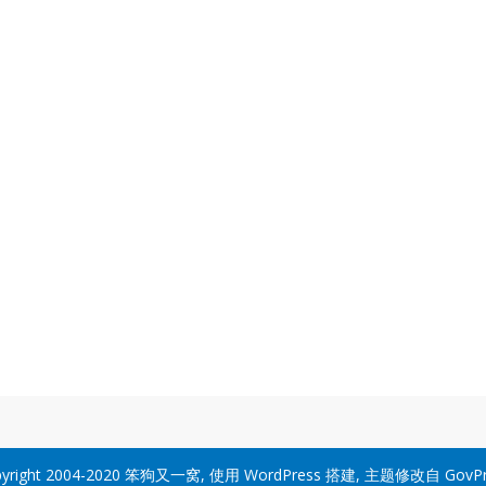
yright 2004-2020
笨狗又一窝
, 使用
WordPress
搭建, 主题修改自
GovP