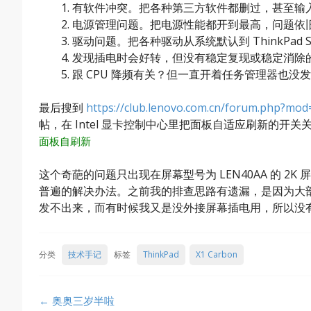
有软件冲突。把各种第三方软件都删过，甚至输
电源管理问题。把电源性能都开到最高，问题依
驱动问题。把各种驱动从系统默认到 ThinkPad Sy
发现插电时会好转，但没有稳定复现或稳定消除
跟 CPU 降频有关？但一直开着任务管理器也
最后搜到
https://club.lenovo.com.cn/forum.php?mo
帖，在 Intel 显卡控制中心里把面板自适应刷新的开
面板自刷新
这个奇葩的问题只出现在屏幕型号为 LEN40AA 的 2K 
普遍的解决办法。之前我的排查思路有遗漏，是因为大部
发不出来，而有时候我又是没外接屏幕插电用，所以没
分类
技术手记
标签
ThinkPad
X1 Carbon
Post
←
奥奥三岁半啦