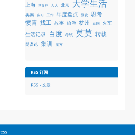
大学生活
上海
北京
人人
世界杯
年度盘点
思考
奥奥
工作
微软
实习
愤青
找工
杭州
故事
旅游
火车
泰国
莫莫
百度
转载
生活记录
考试
集训
阴谋论
魔方
RSS 订阅
RSS - 文章
ress