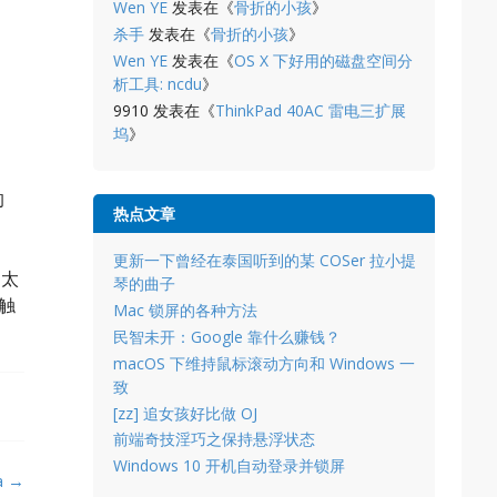
Wen YE
发表在《
骨折的小孩
》
杀手
发表在《
骨折的小孩
》
Wen YE
发表在《
OS X 下好用的磁盘空间分
析工具: ncdu
》
9910
发表在《
ThinkPad 40AC 雷电三扩展
坞
》
的
热点文章
更新一下曾经在泰国听到的某 COSer 拉小提
到太
琴的曲子
触
Mac 锁屏的各种方法
民智未开：Google 靠什么赚钱？
macOS 下维持鼠标滚动方向和 Windows 一
致
[zz] 追女孩好比做 OJ
前端奇技淫巧之保持悬浮状态
Windows 10 开机自动登录并锁屏
a
→