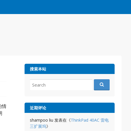
搜索本站
Search
for:
死的情
近期评论
明
shampoo liu
发表在《
ThinkPad 40AC 雷电
三扩展坞
》