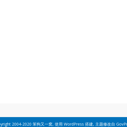
yright 2004-2020
笨狗又一窝
, 使用
WordPress
搭建, 主题修改自
GovP