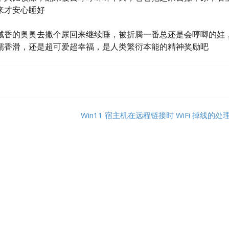
来才安心睡好
贼香的奥奥去撒个尿回来继续睡，被折腾一番总还是会哼唧的娃
糯香滑，还是超可爱超幸福，是人类繁衍本能的精神奖励吧
Win11 宿主机在远程链接时 WiFi 掉线的处