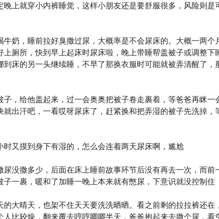
定晚上就穿小内裤睡觉，这样小朋友还是要舒服很多，风险则是
喝牛奶，睡前拉好臭撒过尿，大概率是不会尿床的。大概一两个
好上厕所，快到早上起床时尿床啦，晚上带睡帮盖被子或调整下
挪到床的另一头继续睡，不早了那换衣服时可能就被弄清醒了，
被子，给他盖起来，过一会奥奥把被子卷走裹着，等爸爸再眯一
快就出汗吧，一看哎呀尿床了，赶紧换和把弄湿的被子先洗掉，
小时又摸到身下有湿的，怎么会连着两天尿床啊，尴尬
撒尿没撒多少，后面在床上睡前故事环节后没有再去一次，而前
被子一裹，暖和了加睡一晚上本来就有憋尿，下意识就没控制住
天的大晴天，也架不住天天要洗洗晒晒。看之前剩的拉拉裤还在
个人比较燥，翻来覆去哼哼唧唧半天，爸爸抱起来去撒个尿，看