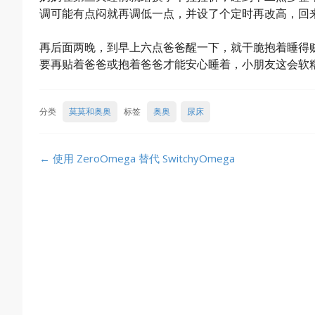
调可能有点闷就再调低一点，并设了个定时再改高，回
再后面两晚，到早上六点爸爸醒一下，就干脆抱着睡得
要再贴着爸爸或抱着爸爸才能安心睡着，小朋友这会软
分类
莫莫和奥奥
标签
奥奥
尿床
Post
←
使用 ZeroOmega 替代 SwitchyOmega
navigation