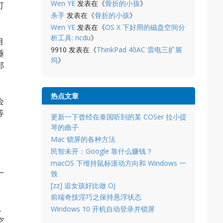
Wen YE
发表在《
骨折的小孩
》
可
杀手
发表在《
骨折的小孩
》
Wen YE
发表在《
OS X 下好用的磁盘空间分
析工具: ncdu
》
月
9910
发表在《
ThinkPad 40AC 雷电三扩展
睡
坞
》
那
热点文章
会
等
更新一下曾经在泰国听到的某 COSer 拉小提
琴的曲子
Mac 锁屏的各种方法
民智未开：Google 靠什么赚钱？
macOS 下维持鼠标滚动方向和 Windows 一
一
致
[zz] 追女孩好比做 OJ
前端奇技淫巧之保持悬浮状态
，
Windows 10 开机自动登录并锁屏
空