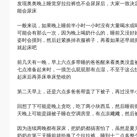
发现奥奥晚上睡觉穿拉拉裤也不会尿尿后，大家一致决
能会尿床
一般来说，如果晚上睡前半小时一小时没有大量喝水或
可能会有那么一次，因为晚上喝奶什么的，睡前又没好
姿时会摸到，然后赶紧换掉衣服裤子，再看如果还早就
就起床吧
前几天有一晚，早上六点多带睡的爸爸醒来看奥奥没盖
七点准备起来时，一摸怎么屁屁那有点湿，不至于这么
起床后再弄床单床垫啥的
第二天早上，还是六点多爸爸帮盖了下被子，再过没半
回想了下可能是晚上贪吃，吃了两小块西瓜，然后睡前
天晚上可能是踢被子睡在空调房里，有点凉飕飕，然后
因为连续两晚都有尿床，把奶奶都搞害怕了，虽然是夏
奶奶在第三天睡前就给换了个拉拉裤，睡到十二点多整