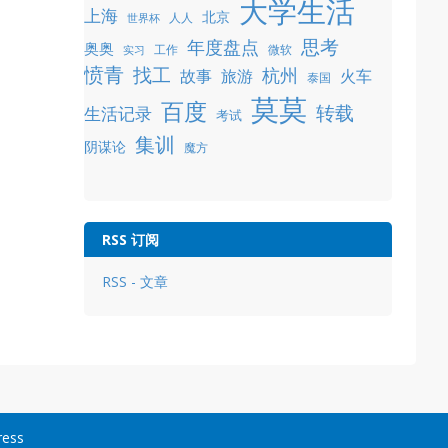
大学生活
上海
北京
人人
世界杯
年度盘点
思考
奥奥
工作
微软
实习
愤青
找工
杭州
故事
旅游
火车
泰国
莫莫
百度
转载
生活记录
考试
集训
阴谋论
魔方
RSS 订阅
RSS - 文章
ress