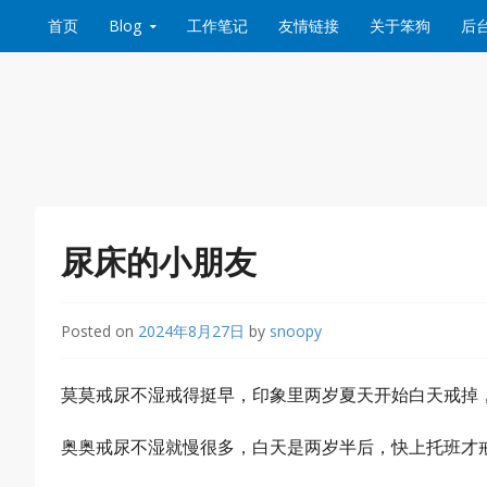
Skip to content
首页
Blog
工作笔记
友情链接
关于笨狗
后
尿床的小朋友
Posted on
2024年8月27日
by
snoopy
莫莫戒尿不湿戒得挺早，印象里两岁夏天开始白天戒掉
奥奥戒尿不湿就慢很多，白天是两岁半后，快上托班才