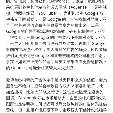
的广告信息，从而获利（AdWords），以及，把搜索结
果扩展到各种其他站点的嵌入区域（AdSense），还有视
频、地图等场景（YouTube）。之所以会有 Google 各
种伟光正的感觉，一是 Google 的广告审核相对严格，不
至于把各种虚假诈骗等信息堂而皇之的放出来，二是
Google 的广告匹配算法相对高效，确有其相关性，不至
于很突兀，三是 Google 的广告展示还是相对克制，不至
于一屏大部分都是广告而没有自然结果。再加上 Google
对国内市场也不占优，国人看到的广告的确少，所以道德
婊们无法接受把 Google 和某些被唾骂的公司相提并论，
事实上如果挂上美帝代理，搜英文结果看看更普适情况下
的 Google，可能会让某些人大失所望
微博自己纯粹的广告体系不足以支撑那么大的估值，会员
服务也不给力，必然会导致官方或大 V 有各种软广，比
如热搜榜，比如大 V 软文带货，这也是社区无法避免的
困境。Facebook 好在市场足够大，自己的相关度和效果
跟踪也足够明确，所以还可以靠比较纯粹的广告体系提供
营收，但一旦用户活跃度下降，市场压力下估计也难独善