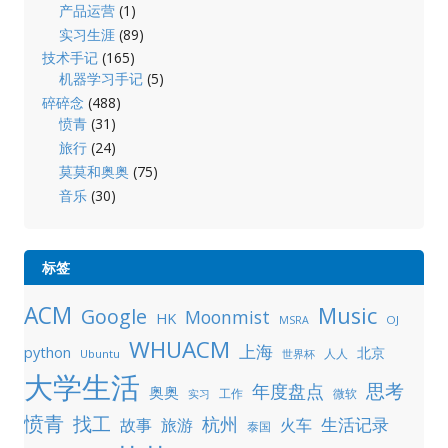
产品运营
(1)
实习生涯
(89)
技术手记
(165)
机器学习手记
(5)
碎碎念
(488)
愤青
(31)
旅行
(24)
莫莫和奥奥
(75)
音乐
(30)
标签
ACM
Music
Google
Moonmist
HK
OJ
MSRA
WHUACM
上海
python
北京
人人
Ubuntu
世界杯
大学生活
年度盘点
思考
奥奥
工作
微软
实习
愤青
找工
杭州
生活记录
故事
旅游
火车
泰国