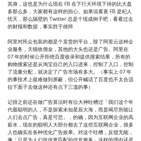
其身，这也是为什么现在 FB 在下行大环境下掉的比大盘
多那么多，大家都有这样的担心。如果说看衰 FB 是杞人
忧天，那么隔壁的 Twitter 总是个现成例子吧，看看过去
的财报和数据，事实胜于雄辩
阿里对民众包装的都是个卖货的平台，除了阿里云这种企
业服务，天猫收佣金，其他的大头也还是广告。阿里在
07 年的时候公开拒绝百度收录和提供搜索结果，所有的
购物搜索还是从淘宝自己的入口进来，控制了入口，控制
了流量分配，就决定了广告市场有多大。（事实上 07 年
的事技术上挺难做到屏蔽，但公开喊话了百度也不太合适
拉下面子去做这种还有点下三滥的事）
记得之前还在做广告算法时有位大神吐槽过「我们这个年
代最聪明的人，不是探索未知星辰大海，而是竭尽所能让
人们去点广告，真是可悲」，的确，因为互联网企业的高
薪水，现在的聪明人大部分都去了这些互联网企业，很多
人也确实在各种优化广告效果。对这个吐槽，反驳无能，
像「只是为人们提供更匹配的信息服务」这样的理由还是