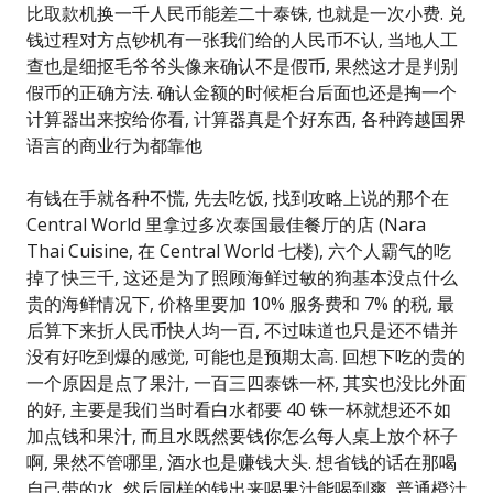
比取款机换一千人民币能差二十泰铢, 也就是一次小费. 兑
钱过程对方点钞机有一张我们给的人民币不认, 当地人工
查也是细抠毛爷爷头像来确认不是假币, 果然这才是判别
假币的正确方法. 确认金额的时候柜台后面也还是掏一个
计算器出来按给你看, 计算器真是个好东西, 各种跨越国界
语言的商业行为都靠他
有钱在手就各种不慌, 先去吃饭, 找到攻略上说的那个在
Central World 里拿过多次泰国最佳餐厅的店 (Nara
Thai Cuisine, 在 Central World 七楼), 六个人霸气的吃
掉了快三千, 这还是为了照顾海鲜过敏的狗基本没点什么
贵的海鲜情况下, 价格里要加 10% 服务费和 7% 的税, 最
后算下来折人民币快人均一百, 不过味道也只是还不错并
没有好吃到爆的感觉, 可能也是预期太高. 回想下吃的贵的
一个原因是点了果汁, 一百三四泰铢一杯, 其实也没比外面
的好, 主要是我们当时看白水都要 40 铢一杯就想还不如
加点钱和果汁, 而且水既然要钱你怎么每人桌上放个杯子
啊, 果然不管哪里, 酒水也是赚钱大头. 想省钱的话在那喝
自己带的水, 然后同样的钱出来喝果汁能喝到爽, 普通橙汁