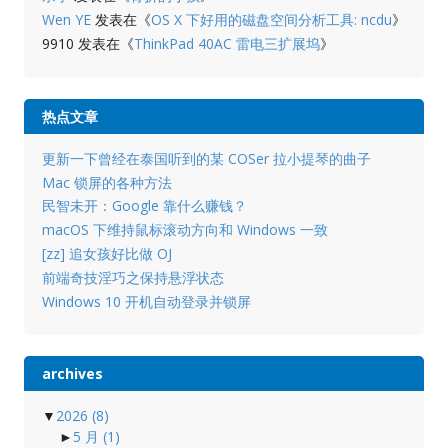
Wen YE
发表在《
OS X 下好用的磁盘空间分析工具: ncdu
》
9910
发表在《
ThinkPad 40AC 雷电三扩展坞
》
热点文章
更新一下曾经在泰国听到的某 COSer 拉小提琴的曲子
Mac 锁屏的各种方法
民智未开：Google 靠什么赚钱？
macOS 下维持鼠标滚动方向和 Windows 一致
[zz] 追女孩好比做 OJ
前端奇技淫巧之保持悬浮状态
Windows 10 开机自动登录并锁屏
archives
▼
2026
(8)
►
5 月
(1)