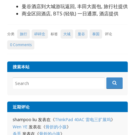
曼谷酒店到大城游玩返回, 丰田大面包, 旅行社提供
商业区回酒店, BTS (轻轨) 一日通票, 酒店提供
分类
旅行
碎碎念
标签
大城
曼谷
泰国
评论
0 Comments
搜索本站
Search
for:
近期评论
shampoo liu
发表在《
ThinkPad 40AC 雷电三扩展坞
》
Wen YE
发表在《
骨折的小孩
》
杀手
发表在《
骨折的小孩
》