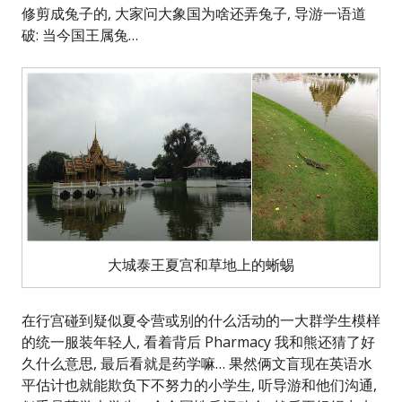
修剪成兔子的, 大家问大象国为啥还弄兔子, 导游一语道
破: 当今国王属兔…
大城泰王夏宫和草地上的蜥蜴
在行宫碰到疑似夏令营或别的什么活动的一大群学生模样
的统一服装年轻人, 看着背后 Pharmacy 我和熊还猜了好
久什么意思, 最后看就是药学嘛… 果然俩文盲现在英语水
平估计也就能欺负下不努力的小学生, 听导游和他们沟通,