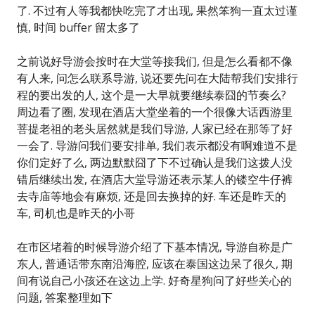
了. 不过有人等我都快吃完了才出现, 果然笨狗一直太过谨
慎, 时间 buffer 留太多了
之前说好导游会按时在大堂等接我们, 但是怎么看都不像
有人来, 问怎么联系导游, 说还要先问在大陆帮我们安排行
程的要出发的人, 这个是一大早就要继续泰囧的节奏么?
周边看了圈, 发现在酒店大堂坐着的一个很像大话西游里
菩提老祖的老头居然就是我们导游, 人家已经在那等了好
一会了. 导游问我们要安排单, 我们表示都没有啊难道不是
你们定好了么, 两边默默囧了下不过确认是我们这拨人没
错后继续出发, 在酒店大堂导游还表示某人的镂空牛仔裤
去寺庙等地会有麻烦, 还是回去换掉的好. 车还是昨天的
车, 司机也是昨天的小哥
在市区堵着的时候导游介绍了下基本情况, 导游自称是广
东人, 普通话带东南沿海腔, 应该在泰国这边呆了很久, 期
间有说自己小孩还在这边上学. 好奇星狗问了好些关心的
问题, 答案整理如下