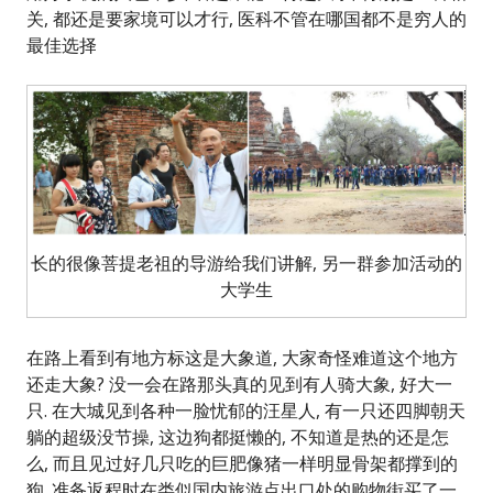
关, 都还是要家境可以才行, 医科不管在哪国都不是穷人的
最佳选择
长的很像菩提老祖的导游给我们讲解, 另一群参加活动的
大学生
在路上看到有地方标这是大象道, 大家奇怪难道这个地方
还走大象? 没一会在路那头真的见到有人骑大象, 好大一
只. 在大城见到各种一脸忧郁的汪星人, 有一只还四脚朝天
躺的超级没节操, 这边狗都挺懒的, 不知道是热的还是怎
么, 而且见过好几只吃的巨肥像猪一样明显骨架都撑到的
狗. 准备返程时在类似国内旅游点出口处的购物街买了一