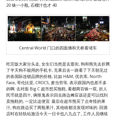
20 铢一小瓶, 石榴汁也才 40
Central World 门口的四面佛和天桥看堵车
吃完饭大家分头走, 女生们当然是去逛街, 狗和熊先去折腾
了半天狗不能用的手机卡, 无果后去一路看了下天朝见过
的各国际连锁品牌的价格, 比如 H&M, 优衣库, North
Face, 哥伦比亚, CROCS, 麦当劳等, 表示跟国内也差不多
的啊. 去对面 Big C 超市想买拖鞋, 看都两百铢一双, 折人
民币就是四十, 俩抠鬼表示回去路边摊应该还是可以找到
卖拖鞋的, 一定比这便宜. 最后在超市熊买了点奇怪的果
汁, 狗在路边买了两瓶果汁, 其他啥都没发现对味的. 回酒
店时在轻轨站激活今天一日卡也八九点了, 工作人员继续