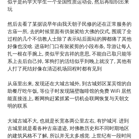
似乎是药学大学生一个全国性质运动会, 然后再组织出来
玩
然后去看了某据说早年由我天朝子民修的还在正常服务的
古庙一所, 去的时候里面有供袈裟给大佛的仪式, 围观了全
过程的几个不信教人士除了表示站后面站的脚都痛了其他
好像也没啥. 进庙时门口有袈裟剪的小段布条, 导游让每人
扎一根在手腕上, 类似平安吉祥的意思, 不能自己取只能等
系上去后自己掉, 笨狗打的活结似乎到晚上就没了, 其他有
人打了死结好像在清迈机场回程时都有见到
从庙里出来, 发现还在大城古城外, 到古城郊区某宾馆的自
助餐厅吃午饭, 等位子时发现隔壁咖啡馆的免费 WiFi 居然
能直接连上, 断网狗赶紧抓紧一切机会联网恢复与天朝文
明的联系
大城古城不大, 也就是长宽各两公里左右, 有护城河. 进到
古城里就是看各种古庙遗迹, 对佛教历史和不同时期地区
的建筑风格不了解, 所以并无太多感觉. 上世纪有一段时间