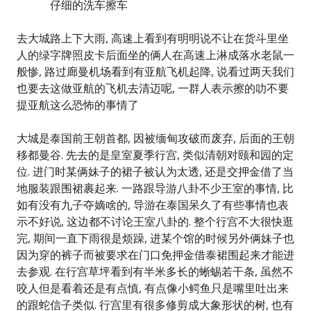
仔细的洗车擦车
去大城路上下大雨, 高速上看到有明明说不让在货斗里坐
人的绿字牌照皮卡后面坐的俩人在高速上淋成落水老鼠一
般惨, 路过廊曼机场看到有亚航飞机起降, 说看过两天我们
也要去这做亚航的飞机去清迈呢, 一群人表示擦的叻不要
提亚航这么恐怖的事情了
大城是泰国前王朝首都, 因被缅甸攻破而废弃, 后面的王朝
移都曼谷. 先去的是皇室夏季行宫, 类似清朝对颐和园的定
位. 进门时某俩妹子的裙子被认为太透, 还是交押金借了当
地服装跟围裙裹起来. 一路跟导游八卦不少王室的事情, 比
如有没有九子夺嫡啥的, 导游在泰国呆久了有些事情也表
示不好说, 这边都不讨论王室八卦的. 整个行宫不大很快逛
完, 期间一直下雨很是烦躁, 进某个馆的时候另外俩妹子也
因为穿的裤子而被要求在门口免押金借泰裙围起来才能进
去参观. 在行宫草坪看到有半米多长的蜥蜴若干条, 虽然不
咬人但是看着还是有点慎, 有点像小鳄鱼只是嘴里吐出来
的跟蛇信子类似. 行宫里有很多修剪成大象形状的树, 也有