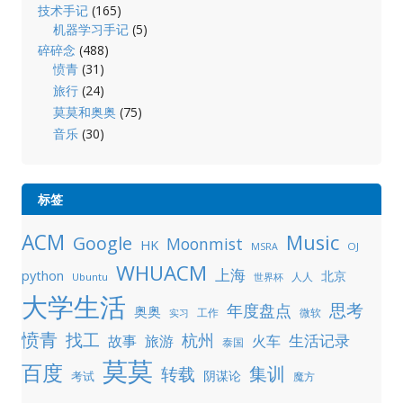
技术手记
(165)
机器学习手记
(5)
碎碎念
(488)
愤青
(31)
旅行
(24)
莫莫和奥奥
(75)
音乐
(30)
标签
ACM
Music
Google
Moonmist
HK
OJ
MSRA
WHUACM
上海
python
北京
人人
Ubuntu
世界杯
大学生活
年度盘点
思考
奥奥
工作
微软
实习
愤青
找工
杭州
生活记录
故事
旅游
火车
泰国
莫莫
百度
集训
转载
阴谋论
考试
魔方