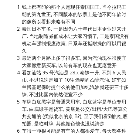
钱上都有印的那个人是现任泰国国王, 当今拉玛王
朝的第九世王, 不同版本的钞票上是他不同年龄时
的像所以看起来略有不同
泰国日本车多, 一是因为六十年代日本企业过来开
厂, 当地制造减低成本让大家习惯了, 二是泰国没有
机动车强制报废政策, 日系车还挺耐操的可以用很
久
最近两个月路上多了很多车, 因为汽油现在很便宜
大家愿意新买车, 以前有车的现在也更愿意开
看加油站 95 号汽油是 28.x 泰铢一升, 不到 6 人民
币, 不过说这是加了 10% 酒精的乙醇汽油, 好车如
兰博基尼保时捷什么的他们加纯汽油就还要三十多
铢, 不过比国内依然便宜不少
车牌白底黑字是普通乘用车, 白底蓝字是单位专用
车, 白底绿字是货车, 黄底是公交/出租/大巴等算公
共交通的 (类似北京的京 B?), 至于我们看到的红底
拍照, 是临时牌, 其他颜色他也没说清楚
车很干净很可能是有车的人都很爱车, 每天都各种