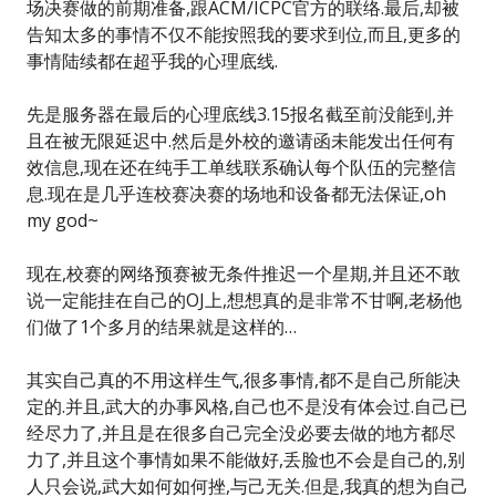
场决赛做的前期准备,跟ACM/ICPC官方的联络.最后,却被
告知太多的事情不仅不能按照我的要求到位,而且,更多的
事情陆续都在超乎我的心理底线.
先是服务器在最后的心理底线3.15报名截至前没能到,并
且在被无限延迟中.然后是外校的邀请函未能发出任何有
效信息,现在还在纯手工单线联系确认每个队伍的完整信
息.现在是几乎连校赛决赛的场地和设备都无法保证,oh
my god~
现在,校赛的网络预赛被无条件推迟一个星期,并且还不敢
说一定能挂在自己的OJ上,想想真的是非常不甘啊,老杨他
们做了1个多月的结果就是这样的…
其实自己真的不用这样生气,很多事情,都不是自己所能决
定的.并且,武大的办事风格,自己也不是没有体会过.自己已
经尽力了,并且是在很多自己完全没必要去做的地方都尽
力了,并且这个事情如果不能做好,丢脸也不会是自己的,别
人只会说,武大如何如何挫,与己无关.但是,我真的想为自己