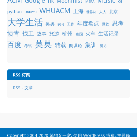
ACM
Music
Google
Moonmist
HK
OJ
MSRA
WHUACM
上海
python
北京
人人
Ubuntu
世界杯
大学生活
年度盘点
思考
奥奥
工作
微软
实习
愤青
找工
杭州
生活记录
故事
旅游
火车
泰国
莫莫
百度
集训
转载
阴谋论
考试
魔方
RSS 订阅
RSS - 文章
Copyright 2004-2020
笨狗又一窝
, 使用
WordPress
搭建, 主题修