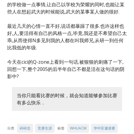
的学校做一点事情,让自己以学校为荣耀的同时,也能让某
些人在想起武大的时候能说,武大的某事某人做的很好.
最近几天的心情一直不好,说话都暴躁了很多.也许这样也
好,人,要活得有自己的风格一点,毕竟,我还是不希望自己太
乖,从而使得N多见到我的人都在叫我师兄,从研一到任何
比我低的年级.
今天在cici的Q-zone上看到一句话,被狠狠的刺痛了一下,
回想一下,整个2005的后半年自己不都是活在这句话的阴
影中?
当你只能看比赛的时候，就会知道能够参加比赛
有多么快乐．
分类
碎碎念
竞赛生涯
标签
WHUACM
华中区邀请赛