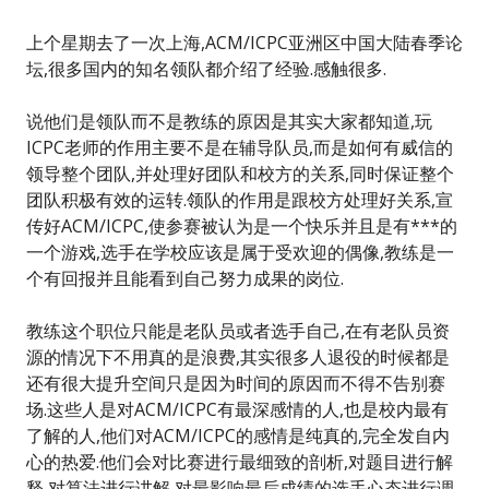
上个星期去了一次上海,ACM/ICPC亚洲区中国大陆春季论
坛,很多国内的知名领队都介绍了经验.感触很多.
说他们是领队而不是教练的原因是其实大家都知道,玩
ICPC老师的作用主要不是在辅导队员,而是如何有威信的
领导整个团队,并处理好团队和校方的关系,同时保证整个
团队积极有效的运转.领队的作用是跟校方处理好关系,宣
传好ACM/ICPC,使参赛被认为是一个快乐并且是有***的
一个游戏,选手在学校应该是属于受欢迎的偶像,教练是一
个有回报并且能看到自己努力成果的岗位.
教练这个职位只能是老队员或者选手自己,在有老队员资
源的情况下不用真的是浪费,其实很多人退役的时候都是
还有很大提升空间只是因为时间的原因而不得不告别赛
场.这些人是对ACM/ICPC有最深感情的人,也是校内最有
了解的人,他们对ACM/ICPC的感情是纯真的,完全发自内
心的热爱.他们会对比赛进行最细致的剖析,对题目进行解
释,对算法进行讲解,对最影响最后成绩的选手心态进行调