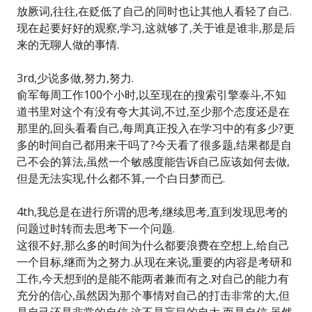
放厥词,往往,在贬低了自己的同时也让其他人看轻了自己.
现在起要好好的观察,学习,这就够了,关于谁是谁非,那是后
来的无聊人做的事情.
3rd,少说多做,努力,努力.
俞军每周工作100个小时,以至现在的搜索引擎泰斗,不知
道书里对这个有没有夸大其词,不过,至少那个态度还是在
那里的,回头看看自己,每周真正投入在学习中的有多少?更
多的时间自己都用来干吗了?今天看了很多题,结果都是自
己不会的算法,虽然一个敏感度能告诉自己应该如何去做,
但是无法实现,什么都不算,一个白日梦而已.
4th,我总是在进行所谓的思考,继续思考,直到发现思考的
问题过时转而去思考下一个问题.
这很不好,那么多的时间为什么都要浪费在空想上,给自己
一个目标,继而为之努力.从现在来说,重要的内容是考研和
工作,今天想到的是能不能两者兼而有之.对自己的能力有
充分的信心,虽然因为那个事情对自己的打击非常的大,但