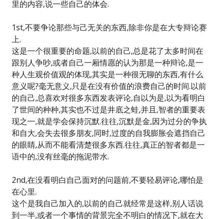
里的内容,说一些自己的体会.
1st,不要争论那些与己无关的东西,除非你是在大专辩论赛
上.
这是一个很重要的命题,以前的自己,总是花了太多时间在
跟别人争吵,或者自己一厢情愿的认为那是一种辩论,是一
种人生观价值观的体现,其实是一种很无聊的东西,有什么
意义呢?毫无意义,只是在没有价值的浪费自己的时间.以前
的自己,总喜欢对很多东西发表评论,自以为是,以为看明白
了世间的种种,其实也不过是井底之蛙,并且,智者的重要表
现之一,就是学会保持沉默.往往,沉默是金,因为过分的争执
和自大,会失去很多朋友,同时,过度的自我膨胀会遮挡自己
的眼睛,从而不能看清楚很多东西.往往,真正的智者都是一
语中的,没有丝毫的拖泥带水.
2nd,在没看明白自己面对的问题前,不要轻易评论,哪怕是
在心里.
这个是我自己加入的,以前的自己就经常是这样,别人话说
到一半,或者一个事情的背景完全不明白的情况下,就在大