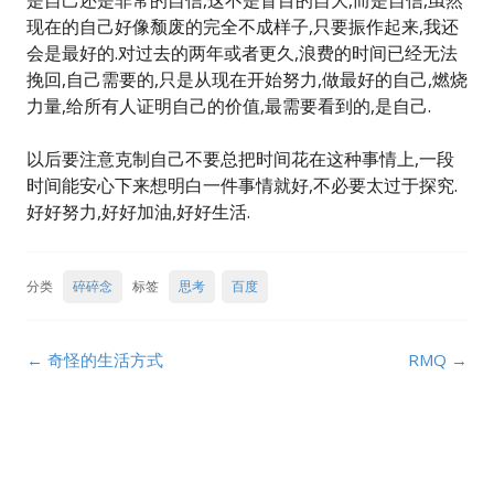
是自己还是非常的自信,这不是盲目的自大,而是自信,虽然
现在的自己好像颓废的完全不成样子,只要振作起来,我还
会是最好的.对过去的两年或者更久,浪费的时间已经无法
挽回,自己需要的,只是从现在开始努力,做最好的自己,燃烧
力量,给所有人证明自己的价值,最需要看到的,是自己.
以后要注意克制自己不要总把时间花在这种事情上,一段
时间能安心下来想明白一件事情就好,不必要太过于探究.
好好努力,好好加油,好好生活.
分类
碎碎念
标签
思考
百度
Post
←
奇怪的生活方式
RMQ
→
navigation