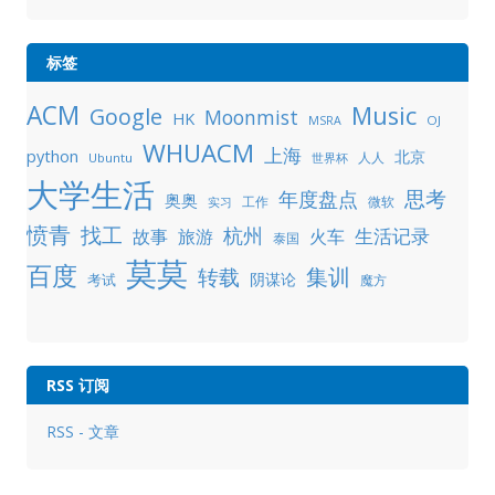
标签
ACM
Music
Google
Moonmist
HK
OJ
MSRA
WHUACM
上海
python
北京
人人
Ubuntu
世界杯
大学生活
年度盘点
思考
奥奥
工作
微软
实习
愤青
找工
杭州
生活记录
故事
旅游
火车
泰国
莫莫
百度
集训
转载
阴谋论
考试
魔方
RSS 订阅
RSS - 文章