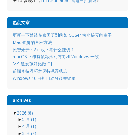
9910
发表在《
ThinkPad 40AC 雷电三扩展坞
》
热点文章
更新一下曾经在泰国听到的某 COSer 拉小提琴的曲子
Mac 锁屏的各种方法
民智未开：Google 靠什么赚钱？
macOS 下维持鼠标滚动方向和 Windows 一致
[zz] 追女孩好比做 OJ
前端奇技淫巧之保持悬浮状态
Windows 10 开机自动登录并锁屏
archives
▼
2026
(8)
►
5 月
(1)
►
4 月
(1)
►
3 月
(2)