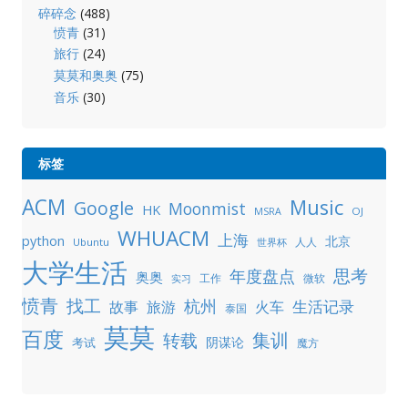
碎碎念
(488)
愤青
(31)
旅行
(24)
莫莫和奥奥
(75)
音乐
(30)
标签
ACM
Music
Google
Moonmist
HK
OJ
MSRA
WHUACM
上海
python
北京
人人
Ubuntu
世界杯
大学生活
年度盘点
思考
奥奥
工作
微软
实习
愤青
找工
杭州
生活记录
故事
旅游
火车
泰国
莫莫
百度
集训
转载
阴谋论
考试
魔方