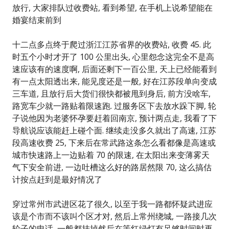
放行, 大家排队过收费站, 看到希望, 在手机上说希望能在
婚宴结束前到
十二点多点终于爬过浙江江苏省界的收费站, 收费 45. 此
时五个小时才开了 100 公里出头, 心里怨念这完全不是高
速应该有的速度啊, 后面还剩下一百公里, 天上已经能看到
有一点太阳透出来, 能见度还是一般, 好在江苏段单向变成
三车道, 且放行后大货们很快都被甩到身后, 前方没啥车,
路宽车少就一路贴着限速跑. 过服务区下去放水跺下脚, 轮
子说他因为老婆怀孕要赶着回南京, 预计两点走, 我看了下
导航说应该能赶上碰个面. 继续走没多久就出了高速, 江苏
段高速收费 25, 下来后在常武路这条怎么看都像是高速或
城市快速路上一边贴着 70 的限速, 在太阳出来变薄雾天
气下安全前进, 一边吐槽这么好的路居然限 70, 这么搞估
计按点赶到是最好情况了
穿过常州市武进区花了很久, 以至于我一路都怀疑武进应
该是个市而不该叫个区才对, 然后上常州绕城, 一路接几次
轮子的电话, 一般都挂掉然后在等红绿灯有足够时间时再