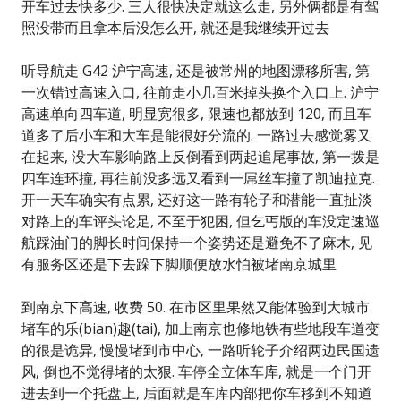
开车过去快多少. 三人很快决定就这么走, 另外俩都是有驾
照没带而且拿本后没怎么开, 就还是我继续开过去
听导航走 G42 沪宁高速, 还是被常州的地图漂移所害, 第
一次错过高速入口, 往前走小几百米掉头换个入口上. 沪宁
高速单向四车道, 明显宽很多, 限速也都放到 120, 而且车
道多了后小车和大车是能很好分流的. 一路过去感觉雾又
在起来, 没大车影响路上反倒看到两起追尾事故, 第一拨是
四车连环撞, 再往前没多远又看到一屌丝车撞了凯迪拉克.
开一天车确实有点累, 还好这一路有轮子和潜能一直扯淡
对路上的车评头论足, 不至于犯困, 但乞丐版的车没定速巡
航踩油门的脚长时间保持一个姿势还是避免不了麻木, 见
有服务区还是下去跺下脚顺便放水怕被堵南京城里
到南京下高速, 收费 50. 在市区里果然又能体验到大城市
堵车的乐(bian)趣(tai), 加上南京也修地铁有些地段车道变
的很是诡异, 慢慢堵到市中心, 一路听轮子介绍两边民国遗
风, 倒也不觉得堵的太狠. 车停全立体车库, 就是一个门开
进去到一个托盘上, 后面就是车库内部把你车移到不知道