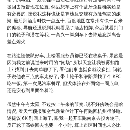
拨回去报告现在位置, 然后想车上有个蓝牙免提确实还是
有必要的, 按说我这样也还是算违反交规有危险驾驶的嫌
疑. 最后到酒店时快一点五十, 百度地图在常州有快一百米
的偏移, 导航还没说到我就看见了酒店招牌, 然后就看到门
口的轮子和潜在等我, 一高兴一脚刹车下去降速忘踩离合
差点熄火
在路边随便趴好车, 上楼看服务员都已经在收桌子, 果然是
因为我之前说过来时用的 “闹场” 所以天意让我被雾扣路
上? 找到 JJ 去简单聊了下, 看他们事也挺多就没多扯. 问轮
子说他改三点的车走好了, 带上轮子和潜陪我找了个 KFC
吃午饭, 第一次见汽车餐厅, 但没体验在外面绕一圈点单,
还是安心到里面坐着吃
虽然中午有太阳, 不过按上午来的节奏, 说不好傍晚会是啥
情况, 看天气预报和空气质量估计下午再跑回杭州很够呛,
遂提议 6K 别回上海了, 跟我一起开车跑南京去投奔轮子,
反正轮子高铁回去也要一个小时, 算上市区时间也未必比