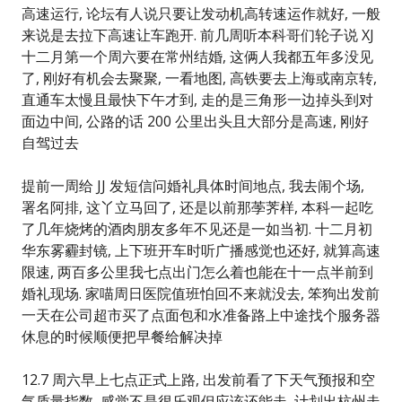
高速运行, 论坛有人说只要让发动机高转速运作就好, 一般
来说是去拉下高速让车跑开. 前几周听本科哥们轮子说 XJ
十二月第一个周六要在常州结婚, 这俩人我都五年多没见
了, 刚好有机会去聚聚, 一看地图, 高铁要去上海或南京转,
直通车太慢且最快下午才到, 走的是三角形一边掉头到对
面边中间, 公路的话 200 公里出头且大部分是高速, 刚好
自驾过去
提前一周给 JJ 发短信问婚礼具体时间地点, 我去闹个场,
署名阿排, 这丫立马回了, 还是以前那荸荠样, 本科一起吃
了几年烧烤的酒肉朋友多年不见还是一如当初. 十二月初
华东雾霾封镜, 上下班开车时听广播感觉也还好, 就算高速
限速, 两百多公里我七点出门怎么着也能在十一点半前到
婚礼现场. 家喵周日医院值班怕回不来就没去, 笨狗出发前
一天在公司超市买了点面包和水准备路上中途找个服务器
休息的时候顺便把早餐给解决掉
12.7 周六早上七点正式上路, 出发前看了下天气预报和空
气质量指数, 感觉不是很乐观但应该还能走, 计划出杭州走