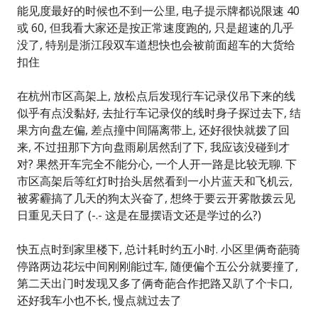
能见度最好的时候也不到一公里, 电子提示牌都说限速 40
或 60, 但我看大家还是按正常速度跑的, 只是超速的几乎
没了, 特别是浙江段双车道想快也会被前面超车的大货给
扣住
在杭州市区高架上, 放松点后发现行车记录仪吊下来的线
似乎有点没黏好, 去扯行车记录仪的线时身子探过去下, 结
果方向盘左偏, 差点撞中间隔离带上, 还好很快就拨了回
来, 不过扭那下方向盘雨刷居然刮了下, 我应该没碰到才
对? 果然开车完全不能分心, 一个人开一路是比较无聊. 下
市区高架后等红灯时抬头居然看到一小片蓝天和飞机云,
被雾霾搞了几天的狗太兴奋了, 想终于要云开雾散拨云见
日重见天日了 (-.- 这是在显摆语文还是学过的么?)
快五点时到家里楼下, 总计耗时约五小时. 小区里俩奇葩骑
停路两边花坛中间刚刚能过车, 随便偏个五公分就要撞了,
第二天出门时发现又多了俩奇葩合作把路又趴了个卡口,
还好我车小也不长, 慢点就过去了