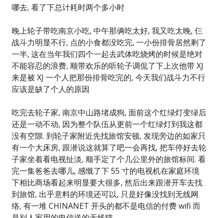
哪去, 看了下总计耗时两个多小时
晚上轮子带吃南京小吃, 中午那俩吃太好, 我又吃太晚, 仨
战斗力明显不行, 点的小食都没吃完, 一小份排骨居然剩了
一半, 这在当年我们四个一起去武体吃烧烤的时候是绝对
不能容忍的浪费, 顺带欢乐的听轮子调侃了下上次他带 XJ
来是被 XJ 一个人把那份排骨吃完的, 今天我们战斗力不行
应该是缺了个人的原因
吃完去轮子家, 南京中山路堵成狗, 面前这个红绿灯变绿后
还是一动不动, 因为整个队伍从更前一个红绿灯到我这都
没有空隙. 到轮子家附近先找旅馆安顿, 发现旁边的如家只
有一个大床房, 跟潜说这就算了吧一会再找, 把车停好去轮
子家坐着看电视扯淡, 顺手定了个几公里外的旅馆标间. 看
完一集爸爸去哪儿, 感慨了下 55 寸的电视机在家庭环境
下相比商场看起来明显要大很多, 然后出来跟潜开车去找
到旅馆, 出乎意料的环境还可以, 只是好像没找到无线网
络, 有一堆 CHINANET 开头的都不是电信的付费 wifi 而
是别人家用的电信送的无线猫