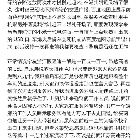
等的在路边放两次水才慢慢走起来, 在湖州附近又堵了很
久, 这时候已经收不到靠谱的交通广播, 百度地图上显示前
面通行顺畅但实际上不是这么回事. 在服务器歇着时用手
机跟另外俩说我估计赶不上婚礼开场了, 顺便发现我拿来
当当导航使的小米一代电信版, 一直插车上点烟器引出来
的 USB 口, 车熄火后偶尔会死机或从百度地图导航里退出
来, 然后没停一次再走前我都要检查下导航是否还在工作
正常情况宁杭浙江段限速一般是一百或一百一, 虽然高速
的 LED 显示屏说雾天限速 40, 但只要走起来大家还是都
跑到八九十, 我跟前后车拉开足够差距后也还是跟着整个
车流的速度走, 别人都跑快你慢慢走那也在害人害己. 再走
到宜兴进太湖服务区, 等我拐进服务区就见高速路上开始
变慢然后就停住了, 上厕所出来碰到俩工作人员, 说前面江
苏高速因雾大不放行, 大家就在服务区被堵死, 其中一个矮
胖的工作人员暗示服务区有地方可以下去走国道, 给买两
包烟让另一个人带着就行, 虽然之前就一直想为啥不找个
出口下来走国道, 但看这架势总感觉国道也不靠谱, 继续排
队等着. 十一点半过车流动了下, 应该是前面江苏高速开始