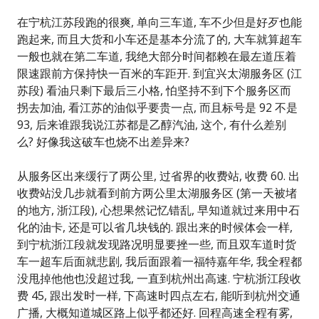
在宁杭江苏段跑的很爽, 单向三车道, 车不少但是好歹也能
跑起来, 而且大货和小车还是基本分流了的, 大车就算超车
一般也就在第二车道, 我绝大部分时间都赖在最左道压着
限速跟前方保持快一百米的车距开. 到宜兴太湖服务区 (江
苏段) 看油只剩下最后三小格, 怕坚持不到下个服务区而
拐去加油, 看江苏的油似乎要贵一点, 而且标号是 92 不是
93, 后来谁跟我说江苏都是乙醇汽油, 这个, 有什么差别
么? 好像我这破车也烧不出差异来?
从服务区出来缓行了两公里, 过省界的收费站, 收费 60. 出
收费站没几步就看到前方两公里太湖服务区 (第一天被堵
的地方, 浙江段), 心想果然记忆错乱, 早知道就过来用中石
化的油卡, 还是可以省几块钱的. 跟出来的时候体会一样,
到宁杭浙江段就发现路况明显要挫一些, 而且双车道时货
车一超车后面就悲剧, 我后面跟着一福特嘉年华, 我全程都
没甩掉他他也没超过我, 一直到杭州出高速. 宁杭浙江段收
费 45, 跟出发时一样, 下高速时四点左右, 能听到杭州交通
广播, 大概知道城区路上似乎都还好. 回程高速全程有雾,