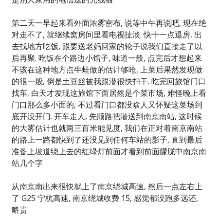
第二天一早起来看外面浓雾密布, 说等中午再说吧, 现在绝
对走不了, 就继续窝房间里看电视扯淡. 快十一点退房, 出
去找地方吃饭, 跟要送老妈回家的轮子说我们直接走了以
后再聚. 吃饭在个路边小馆子, 味道一般, 点完后才想起来
不该在这种地方点牛蛙做的估计够呛, 上菜后果然发现做
的很一般, 倒是土豆丝被我跟潜很快扫干. 吃完回旅馆门口
找车, 白天才发现这旅馆下面居然是个菜市场, 难怪晚上看
门口那么多小面的, 不过看门口都没啥人又怀疑这菜场到
底开没开门. 开车走人, 先顺路把潜送到南京南站, 这时候
的大雾估计也就两三百米能见度, 我们在正对着南京南站
的路上一路都快到了还没见到任何车站的影子, 直到最后
准备上坡道绕上去的红绿灯前面才看到前面朦胧中南京南
站几个字
从南京南出来很快就上了南京绕城高速, 然后一点左右上
了 G25 宁杭高速, 南京绕城收费 15, 感觉都没跑多远还,
略贵