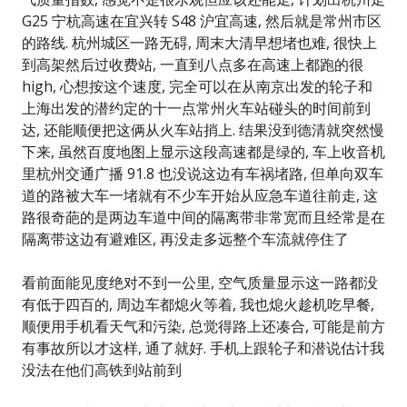
G25 宁杭高速在宜兴转 S48 沪宜高速, 然后就是常州市区
的路线. 杭州城区一路无碍, 周末大清早想堵也难, 很快上
到高架然后过收费站, 一直到八点多在高速上都跑的很
high, 心想按这个速度, 完全可以在从南京出发的轮子和
上海出发的潜约定的十一点常州火车站碰头的时间前到
达, 还能顺便把这俩从火车站捎上. 结果没到德清就突然慢
下来, 虽然百度地图上显示这段高速都是绿的, 车上收音机
里杭州交通广播 91.8 也没说这边有车祸堵路, 但单向双车
道的路被大车一堵就有不少车开始从应急车道往前走, 这
路很奇葩的是两边车道中间的隔离带非常宽而且经常是在
隔离带这边有避难区, 再没走多远整个车流就停住了
看前面能见度绝对不到一公里, 空气质量显示这一路都没
有低于四百的, 周边车都熄火等着, 我也熄火趁机吃早餐,
顺便用手机看天气和污染, 总觉得路上还凑合, 可能是前方
有事故所以才这样, 通了就好. 手机上跟轮子和潜说估计我
没法在他们高铁到站前到