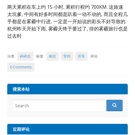
两天累积在车上约 15 小时, 累积行程约 700KM. 这旅速
太坑爹, 中间有好多时间都是趴着一动不动的, 而且全程几
乎都是在雾霾中行进, 一定是一开始说的彩头不好导致的.
杭州昨天开始下雨, 雾霾天终于要过了, 排的雾霾旅行也是
过去时
分类
碎碎念
标签
南京
常州
开车
评论
0 Comments
搜索本站
Search
for:
近期评论