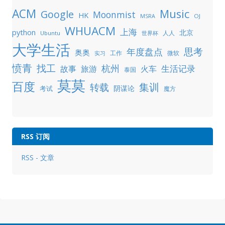
ACM
Music
Google
Moonmist
HK
OJ
MSRA
WHUACM
上海
python
北京
人人
Ubuntu
世界杯
大学生活
年度盘点
思考
奥奥
工作
微软
实习
愤青
找工
杭州
生活记录
故事
旅游
火车
泰国
莫莫
百度
集训
转载
阴谋论
考试
魔方
RSS 订阅
RSS - 文章