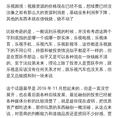
乐视困境：视频资源的价格现在已经不低，想续费已经没
法像之前有那么大的资源利润差，基础业务利润率下降，
其他的东西本就在借钱烧，烧不动了
比较奇葩的是，一般说到乐视的时候，并没有考虑这两个
字到底指的是哪一个或哪一群实体，乐视电视，乐视体
育，乐视手机，乐视汽车，乐视影视等，这些都是乐视旗
下的不同公司，持股和被投资情况似乎都是不一样的，但
是在贾跃亭那边，似乎又是可以各种混在一块钱账不清
的。至于法拉第未来，理论上除了投资人是贾跃亭外，跟
乐视是应该没有任何关系才对，跟乐视汽车也没关系，但
是又总能搅和到一块来说
这个话题最早是 2016 年 11 月想起来的，但是一直没空
展开，也在看后面各种后续发展。最近融创的投资已经被
各种媒体分析的比较清楚了，就是趁你现在虚弱，把优质
资产都吃进来，那些玩票的东西融创一概没碰，从这点来
说，对晋商的判断能力和道德品质还是捞回不少好感。贾