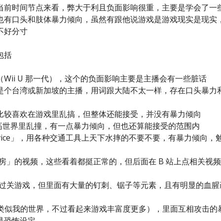
当前时间节点来看，弊大于利且负面影响很重，主要是学会了一
也有口头和肢体暴力倾向，虽然有跟他说游戏是游戏现实是现实
不好分寸
包括
Wii U 那一代），这个的负面影响主要是主播会有一些脏话
是个台湾或新加坡的主播，用词跟大陆不太一样，存在口头暴力
比较喜欢在游戏里乱搞，但整体还能接受，并没有暴力倾向
高世界里乱撞，有一点暴力倾向，但也还算能接受的范围内
very Service」，用各种交通工具上天下水摔的不要不要，有暴力倾向，
胡闹厨房」的视频，这些看着都挺正常的，但后面在 B 站上点相关视
向的横版过关游戏，但里面有大量的钉刺、锯子等元素，且有明显的血腥
 衍生游戏（类似我的世界，不过看起来游戏丰富度更多），里面互相攻击的
是恐怖设定