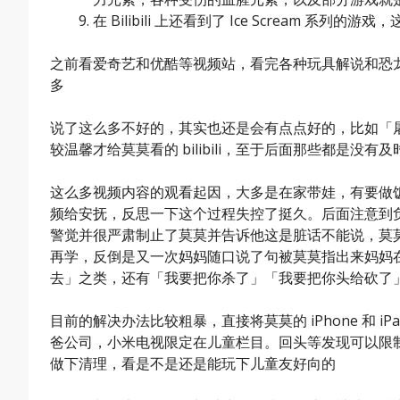
在 Bilibili 上还看到了 Ice Scream
之前看爱奇艺和优酷等视频站，看完各种玩具解说和恐龙
多
说了这么多不好的，其实也还是会有点点好的，比如「
较温馨才给莫莫看的 bilibili，至于后面那些都是没有
这么多视频内容的观看起因，大多是在家带娃，有要做
频给安抚，反思一下这个过程失控了挺久。后面注意到
警觉并很严肃制止了莫莫并告诉他这是脏话不能说，莫
再学，反倒是又一次妈妈随口说了句被莫莫指出来妈妈
去」之类，还有「我要把你杀了」「我要把你头给砍了
目前的解决办法比较粗暴，直接将莫莫的 iPhone 和 iPa
爸公司，小米电视限定在儿童栏目。回头等发现可以限
做下清理，看是不是还是能玩下儿童友好向的