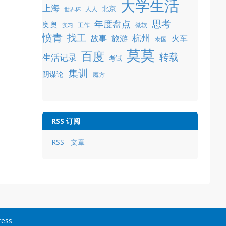
大学生活
上海
北京
人人
世界杯
年度盘点
思考
奥奥
工作
微软
实习
愤青
找工
杭州
故事
旅游
火车
泰国
莫莫
百度
转载
生活记录
考试
集训
阴谋论
魔方
RSS 订阅
RSS - 文章
ress