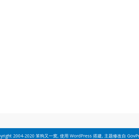
yright 2004-2020
笨狗又一窝
, 使用
WordPress
搭建, 主题修改自
GovP