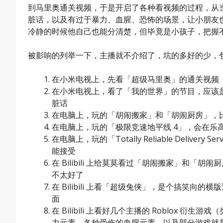
到马里奥通关视频，于是开启了各种看视频的过程，从
脏话，以及有过于暴力、血腥、恐怖的场景，让小朋友
冷静的时候他自己也能分清楚，但毕竟是小孩子，把握
被影响的列举一下，主播就不介绍了，坑的多好的少，
在小米电视上，先看「超级马里奥」的通关视频（
在小米电视上，看了「我的世界」的节目，应该
脏话
在电脑上，玩的「胡闹搬家」和「胡闹厨房」，
在电脑上，玩的「极限竞速地平线 4」，会在乐
在电脑上，玩的「Totally Reliable Deli
能接受
在 Bilibili 上给莫莫看过「胡闹搬家」和「
不太好了
在 Bilibili 上看「超级兔侠」，是个搞笑
面
在 Bilibili 上看好几个主播的 Roblox
力元素，各种受伤的血腥元素，以及部分游戏就