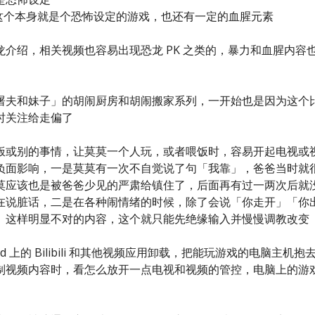
 系列的游戏，这个本身就是个恐怖设定的游戏，也还有一定的血腥元素
介绍，相关视频也容易出现恐龙 PK 之类的，暴力和血腥内容
屠夫和妹子」的胡闹厨房和胡闹搬家系列，一开始也是因为这个
及时关注给走偏了
饭或别的事情，让莫莫一个人玩，或者喂饭时，容易开起电视或
负面影响，一是莫莫有一次不自觉说了句「我靠」，爸爸当时就
莫应该也是被爸爸少见的严肃给镇住了，后面再有过一两次后就
在说脏话，二是在各种闹情绪的时候，除了会说「你走开」「你
」这样明显不对的内容，这个就只能先绝缘输入并慢慢调教改变
d 上的 Bilibili 和其他视频应用卸载，把能玩游戏的电脑主机抱
制视频内容时，看怎么放开一点电视和视频的管控，电脑上的游