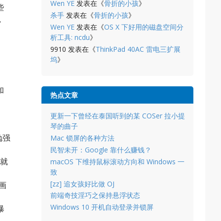
Wen YE
发表在《
骨折的小孩
》
些
杀手
发表在《
骨折的小孩
》
，
Wen YE
发表在《
OS X 下好用的磁盘空间分
析工具: ncdu
》
9910
发表在《
ThinkPad 40AC 雷电三扩展
坞
》
和
热点文章
更新一下曾经在泰国听到的某 COSer 拉小提
琴的曲子
勉强
Mac 锁屏的各种方法
民智未开：Google 靠什么赚钱？
频就
macOS 下维持鼠标滚动方向和 Windows 一
致
[zz] 追女孩好比做 OJ
画
前端奇技淫巧之保持悬浮状态
Windows 10 开机自动登录并锁屏
暴