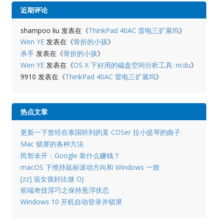
近期评论
shampoo liu
发表在《
ThinkPad 40AC 雷电三扩展坞
》
Wen YE
发表在《
骨折的小孩
》
杀手
发表在《
骨折的小孩
》
Wen YE
发表在《
OS X 下好用的磁盘空间分析工具: ncdu
》
9910
发表在《
ThinkPad 40AC 雷电三扩展坞
》
热点文章
更新一下曾经在泰国听到的某 COSer 拉小提琴的曲子
Mac 锁屏的各种方法
民智未开：Google 靠什么赚钱？
macOS 下维持鼠标滚动方向和 Windows 一致
[zz] 追女孩好比做 OJ
前端奇技淫巧之保持悬浮状态
Windows 10 开机自动登录并锁屏