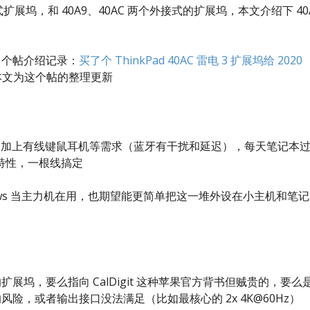
式扩展坞，和 40A9、40AC 两个外接式的扩展坞，本文介绍下 40
了个帖介绍记录：
买了个 ThinkPad 40AC 雷电 3 扩展坞给 2020
文为这个帖的整理更新
 显示器，加上有线键鼠耳机等需求（蓝牙有干扰和延迟），每天笔记本
特性，一根线搞定
dows 当主力机在用，也期望能更简单把这一堆外设在小主机和笔
o 的扩展坞，要么指向 CalDigit 这种苹果官方背书但贼贵的，要么
可用的风险，或者输出接口没法满足（比如最核心的 2x 4K@60Hz）