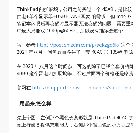
ThinkPad 的扩展坞，公司之前买过一个 40A9，是比
供电+单个显示器+USB+LAN+耳麦 的需求，但 m
笔记本休眠后再唤醒时显示器无法唤醒的问题，需要重新插
时最大只能双 1080p@60Hz，所以没有继续选这个
当时参考
https://post.smzdm.com/p/aekzgq6k/
这个文
2021 年八月，闲鱼五百多买了一套 40AC 加 135
在 2023 年八月这个时间点，可选的除了已经全套价格降到
40B0 这个雷电四扩展坞等，不过后面两个价格还是略贵
官网在
https://support.lenovo.com/us/en/solutions
用起来怎么样
先上个图，左侧那个黑色长条形就是 ThinkPad 4
更上行设备提供充电能力，右侧那个银白色的小方块是铭凡