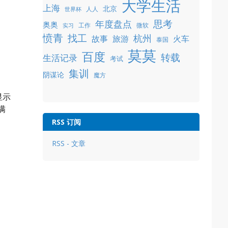
大学生活
上海
北京
人人
世界杯
年度盘点
思考
奥奥
工作
微软
实习
愤青
找工
杭州
故事
旅游
火车
泰国
莫莫
百度
转载
生活记录
考试
集训
阴谋论
魔方
显示
满
RSS 订阅
RSS - 文章