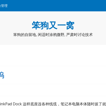
台管理
笨狗又一窝
笨狗的自留地, 闲适时涂鸦撒野, 严肃时讨论技术
坞
inkPad Dock 这样底座连各种线缆，笔记本电脑本体随时拔了