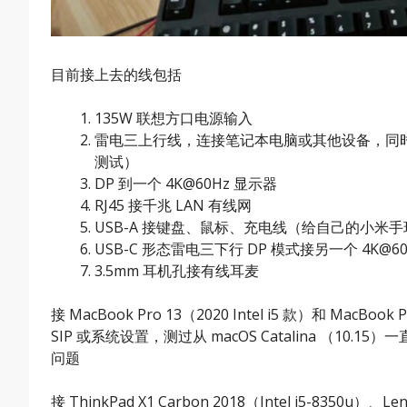
目前接上去的线包括
135W 联想方口电源输入
雷电三上行线，连接笔记本电脑或其他设备，同时可带 6
测试）
DP 到一个 4K@60Hz 显示器
RJ45 接千兆 LAN 有线网
USB-A 接键盘、鼠标、充电线（给自己的小米
USB-C 形态雷电三下行 DP 模式接另一个 4K@6
3.5mm 耳机孔接有线耳麦
接 MacBook Pro 13（2020 Intel i5 款）和 Ma
SIP 或系统设置，测过从 macOS Catalina （10.
问题
接 ThinkPad X1 Carbon 2018（Intel i5-8350u）、Leno