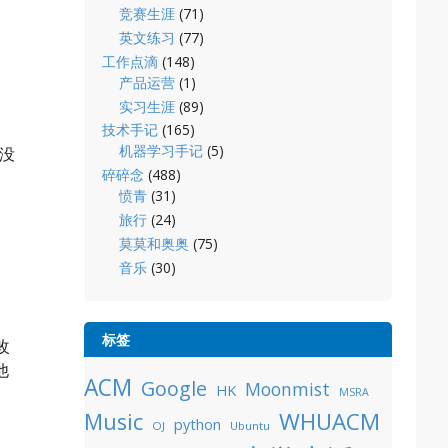
竞赛生涯
(71)
英文练习
(77)
工作点滴
(148)
产品运营
(1)
实习生涯
(89)
技术手记
(165)
机器学习手记
(5)
大没
碎碎念
(488)
愤青
(31)
旅行
(24)
莫莫和奥奥
(75)
音乐
(30)
标签
改
他
ACM
Google
Moonmist
HK
MSRA
WHUACM
Music
python
OJ
Ubuntu