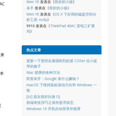
Wen YE
发表在《
骨折的小孩
》
AC
杀手
发表在《
骨折的小孩
》
Wen YE
发表在《
OS X 下好用的磁盘空间分
析工具: ncdu
》
9910
发表在《
ThinkPad 40AC 雷电三扩展
坞
》
热点文章
过来
更新一下曾经在泰国听到的某 COSer 拉小提
琴的曲子
Mac 锁屏的各种方法
记本
民智未开：Google 靠什么赚钱？
macOS 下维持鼠标滚动方向和 Windows 一
致
[zz] 追女孩好比做 OJ
前端奇技淫巧之保持悬浮状态
是
Windows 10 开机自动登录并锁屏