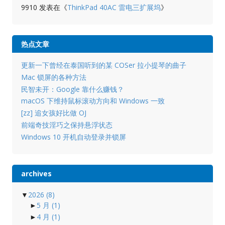
9910
发表在《
ThinkPad 40AC 雷电三扩展坞
》
热点文章
更新一下曾经在泰国听到的某 COSer 拉小提琴的曲子
Mac 锁屏的各种方法
民智未开：Google 靠什么赚钱？
macOS 下维持鼠标滚动方向和 Windows 一致
[zz] 追女孩好比做 OJ
前端奇技淫巧之保持悬浮状态
Windows 10 开机自动登录并锁屏
archives
▼
2026
(8)
►
5 月
(1)
►
4 月
(1)