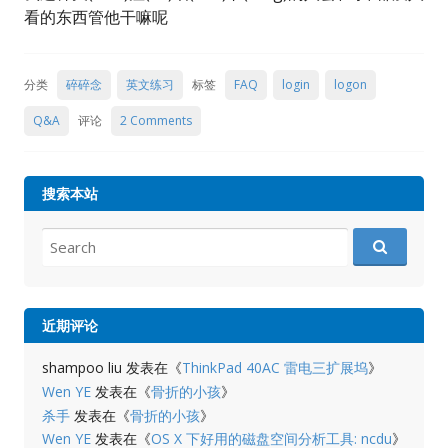
看的东西管他干嘛呢
分类
碎碎念
英文练习
标签
FAQ
login
logon
Q&A
评论
2 Comments
搜索本站
Search
for:
近期评论
shampoo liu
发表在《
ThinkPad 40AC 雷电三扩展坞
》
Wen YE
发表在《
骨折的小孩
》
杀手
发表在《
骨折的小孩
》
Wen YE
发表在《
OS X 下好用的磁盘空间分析工具: ncdu
》