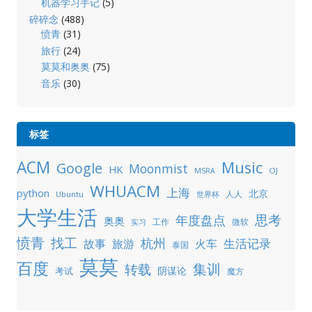
机器学习手记
(5)
碎碎念
(488)
愤青
(31)
旅行
(24)
莫莫和奥奥
(75)
音乐
(30)
标签
ACM
Music
Google
Moonmist
HK
OJ
MSRA
WHUACM
上海
python
北京
人人
Ubuntu
世界杯
大学生活
年度盘点
思考
奥奥
工作
微软
实习
愤青
找工
杭州
生活记录
故事
旅游
火车
泰国
莫莫
百度
集训
转载
阴谋论
考试
魔方