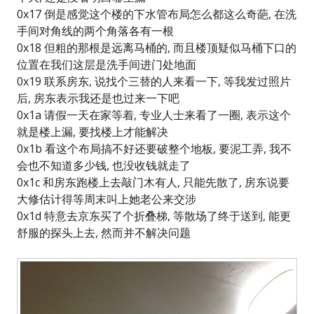
0x17 倒是感觉这个楼的下水管布局怎么都这么奇葩, 在洗
手间对角线的两个角落各有一根
0x18 但粗的那根是远离马桶的, 而且楼顶疑似马桶下口的
位置在我们这层是洗手间进门处地面
0x19 联系房东, 说找个三替的人来看一下, 等我发过照片
后, 房东表示我还是也过来一下吧
0x1a 请假一天在家等着, 专业人士来看了一圈, 表示这个
就是楼上漏, 要找楼上才能解决
0x1b 看这个布局搞不好还要破整个地板, 要泥工弄, 我不
会也不知道多少钱, 也没收钱就走了
0x1c 和房东跑楼上去敲门木有人, 只能先散了, 房东说要
大修估计得等周末叫上她老公来交涉
0x1d 特意去京东买了个折叠梯, 等散场了终于送到, 能更
舒服的探头上去, 然而并不解决问题