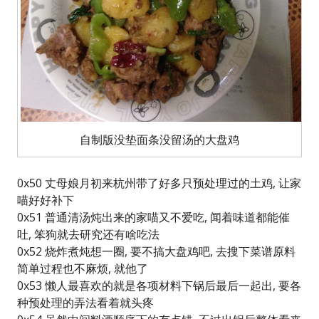
自制版没垫面条没留汤的大盘鸡
0x50 丈母娘月初来杭州带了好多只预处理过的土鸡, 让家
喵好好补下
0x51 普通清汤炖出来的家喵又不爱吃, 闻着味道都能催
吐, 笨狗就去研究还有啥吃法
0x52 烧炸煮炖想一圈, 要不搞大盘鸡吧, 去搜下菜谱原料
简单过程也不麻烦, 就他了
0x53 懒人最喜欢的就是各项材料下锅后最后一起出, 要各
种预处理的弄法看着就头疼