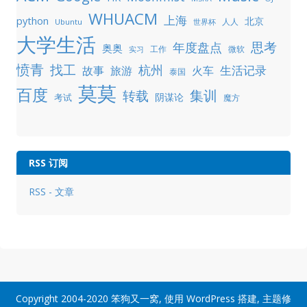
WHUACM
上海
python
北京
人人
Ubuntu
世界杯
大学生活
年度盘点
思考
奥奥
工作
微软
实习
愤青
找工
杭州
生活记录
故事
旅游
火车
泰国
莫莫
百度
集训
转载
阴谋论
考试
魔方
RSS 订阅
RSS - 文章
Copyright 2004-2020
笨狗又一窝
, 使用
WordPress
搭建, 主题修