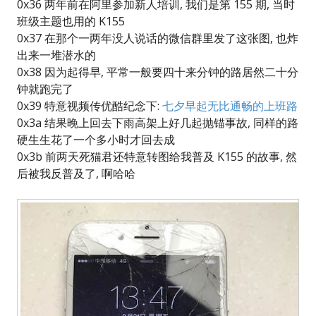
0x36 两年前在阿里参加新人培训, 我们是第 155 期, 当时
班级主题也用的 K155
0x37 在那个一两年没人说话的微信群里发了这张图, 也炸
出来一堆潜水的
0x38 因为起得早, 平常一般要四十来分钟的路居然二十分
钟就跑完了
0x39 特意视频传优酷纪念下:
七夕早起无比通畅的上班路
0x3a 结果晚上回去下雨高架上好几起抛锚事故, 同样的路
硬生生花了一个多小时才回去成
0x3b 前两天死猫君还特意转图给我普及 K155 的故事, 然
后被我反普及了, 啊哈哈