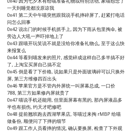
0x40 因为七夕木有给喵准备礼物或特别活动, 家喵怨念了
一天到睡觉都没原谅我
0x41 第二天中午喵突然跟我说手机摔碎屏了, 赶紧打电话
问怎么回事
0x42 说出门的时候手机抓手上, 因为下雨从包里掏伞, 被
旁边人大吼一声吓掉地上了
0x43 跟喵开玩笑说不就是没给你准备礼物么, 至于这么快
来报复么
0x44 等看到喵发来的照片, 感觉碎成这样自己多半搞不好
了, 上淘宝买屏自己搞不定
0x45 倒是看了下价格, 说如果只是外面玻璃碎可以只换外
屏, 第三方维修四百出头
0x46 苹果官方是不管内外屏统一叫屏幕总成, 一口价
788, 第三方如果修内屏就贵了
0x47 喵说手机还能用, 但里面屏幕有黑的, 那内屏液晶多
半也有损伤, 约天才吧修吧
0x48 提前翘班跑去西湖苹果店, 等喵过来掏 rMBP 给喵
做备份, 顺便问了下摔的细节
0x49 跟工作人员看摔的情况, 确认要换屏, 检查了下外观