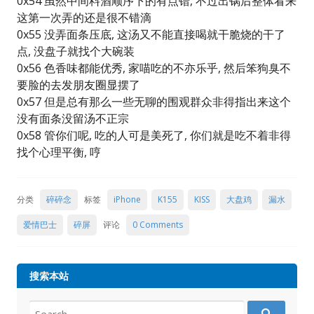
0x54 虽然中间料酒顺序下的有点错, 不过出锅后整体看来
这第一次弄的还是很不错滴
0x55 没弄面条压底, 这汤又不能直接喝就干脆烧的干了
点, 没盘子就找个大碗装
0x56 色香味都能优秀, 家喵吃的不亦乐乎, 然后笨狗臭不
要脸的去发朋友圈显摆了
0x57 但是总有那么一些无聊的围观群众非得指出来这个
没有面条没留汤不正宗
0x58 管你们呢, 吃的人可是美死了, 你们就是吃不着非得
找个心理平衡, 哼
分类
碎碎念
标签
iPhone
K155
KISS
大盘鸡
漏水
爱情巴士
碎屏
评论
0 Comments
搜索本站
Search