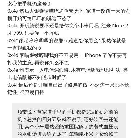
安心把手机扔这修了
0x4a 然后去银泰请喵吃烤鱼安抚下, 家喵一改前一天的蛮
横开始可怜巴巴的说这下怂了
0x4b 开玩笑说要不还是给你换个小米用吧, 红米 Note 2
才 799, 只要你一个屏钱
0x4c 家喵哼哼唧唧的说那 6 难道给你用么? 果然你就是
一直觊觎我的 6
0x4d 家喵继续哼唧我好不容易用上 iPhone 了你不要再
打我的主意, 再说你怎么不换
0x4e 狗表示一入电信深似海, 木有电信版我也没办法, 等
出电信版都不知道啥时候了
0x4f 最后还是让喵自己出了修屏的钱, 不然这一只都不长
记性, 很容易再摔
顺带说下落家喵手里的手机都挺悲剧的, 之前的
机器总摔的四分五裂就不说了, 还好装回去还能
用, 某个小米居然还能被医院碎了的老式血压表
的水银渗进去给弄坏了, 笨狗跑小米之家给修了