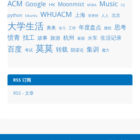
ACM
Music
Google
Moonmist
HK
OJ
MSRA
WHUACM
上海
python
北京
人人
Ubuntu
世界杯
大学生活
年度盘点
思考
奥奥
工作
微软
实习
愤青
找工
杭州
生活记录
故事
旅游
火车
泰国
莫莫
百度
集训
转载
阴谋论
考试
魔方
RSS 订阅
RSS - 文章