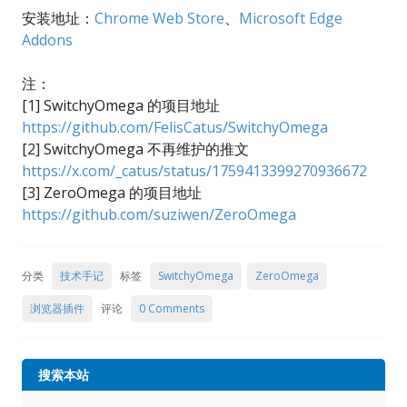
安装地址：
Chrome Web Store
、
Microsoft Edge
Addons
注：
[1] SwitchyOmega 的项目地址
https://github.com/FelisCatus/SwitchyOmega
[2] SwitchyOmega 不再维护的推文
https://x.com/_catus/status/1759413399270936672
[3] ZeroOmega 的项目地址
https://github.com/suziwen/ZeroOmega
分类
技术手记
标签
SwitchyOmega
ZeroOmega
浏览器插件
评论
0 Comments
搜索本站