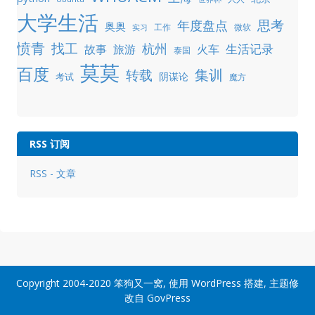
大学生活
年度盘点
思考
奥奥
工作
微软
实习
愤青
找工
杭州
生活记录
故事
旅游
火车
泰国
莫莫
百度
集训
转载
阴谋论
考试
魔方
RSS 订阅
RSS - 文章
Copyright 2004-2020
笨狗又一窝
, 使用
WordPress
搭建, 主题修
改自
GovPress