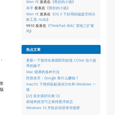
Wen YE
发表在《
骨折的小孩
》
杀手
发表在《
骨折的小孩
》
Wen YE
发表在《
OS X 下好用的磁盘空间分
析工具: ncdu
》
9910
发表在《
ThinkPad 40AC 雷电三扩展
坞
》
热点文章
B，
更新一下曾经在泰国听到的某 COSer 拉小提
琴的曲子
Mac 锁屏的各种方法
民智未开：Google 靠什么赚钱？
能发
macOS 下维持鼠标滚动方向和 Windows 一
版
致
[zz] 追女孩好比做 OJ
前端奇技淫巧之保持悬浮状态
Windows 10 开机自动登录并锁屏