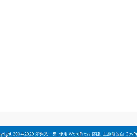
yright 2004-2020
笨狗又一窝
, 使用
WordPress
搭建, 主题修改自
GovP