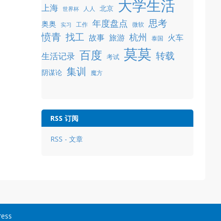
大学生活
上海
北京
人人
世界杯
年度盘点
思考
奥奥
工作
微软
实习
愤青
找工
杭州
故事
旅游
火车
泰国
莫莫
百度
转载
生活记录
考试
集训
阴谋论
魔方
RSS 订阅
RSS - 文章
ress