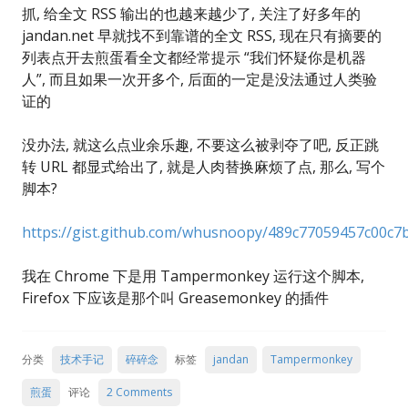
抓, 给全文 RSS 输出的也越来越少了, 关注了好多年的
jandan.net 早就找不到靠谱的全文 RSS, 现在只有摘要的
列表点开去煎蛋看全文都经常提示 “我们怀疑你是机器
人”, 而且如果一次开多个, 后面的一定是没法通过人类验
证的
没办法, 就这么点业余乐趣, 不要这么被剥夺了吧, 反正跳
转 URL 都显式给出了, 就是人肉替换麻烦了点, 那么, 写个
脚本?
https://gist.github.com/whusnoopy/489c77059457c00c7
我在 Chrome 下是用 Tampermonkey 运行这个脚本,
Firefox 下应该是那个叫 Greasemonkey 的插件
分类
技术手记
碎碎念
标签
jandan
Tampermonkey
煎蛋
评论
2 Comments