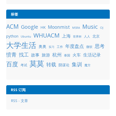
标签
ACM
Music
Google
Moonmist
HK
OJ
MSRA
WHUACM
上海
python
北京
人人
Ubuntu
世界杯
大学生活
年度盘点
思考
奥奥
工作
微软
实习
愤青
找工
杭州
生活记录
故事
旅游
火车
泰国
莫莫
百度
集训
转载
阴谋论
考试
魔方
RSS 订阅
RSS - 文章