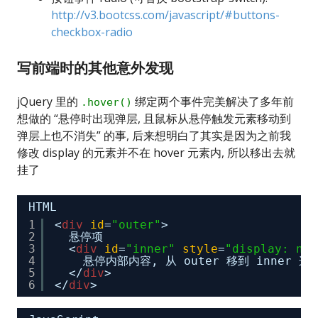
http://v3.bootcss.com/javascript/#buttons-
checkbox-radio
写前端时的其他意外发现
jQuery 里的
绑定两个事件完美解决了多年前
.hover()
想做的 “悬停时出现弹层, 且鼠标从悬停触发元素移动到
弹层上也不消失” 的事, 后来想明白了其实是因为之前我
修改 display 的元素并不在 hover 元素内, 所以移出去就
挂了
HTML
1
<
div
id
=
"outer"
>
2
悬停项
3
<
div
id
=
"inner"
style
=
"display: non
4
悬停内部内容, 从 outer 移到 inner 
5
</
div
>
6
</
div
>