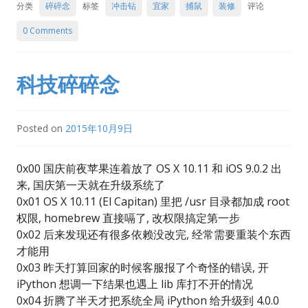
分类
碎碎念
标签
冲击钻
宜家
捕鼠
装修
评论
0 Comments
科技碎碎念
Posted on
2015年10月9日
0x00 国庆前夜苹果连着放了 OS X 10.11 和 iOS 9.0.2 出
来, 国庆第一天就在升级系统了
0x01 OS X 10.11 (El Capitan) 里把 /usr 目录都加成 root
权限, homebrew 直接嗝了, 改权限搞定第一步
0x02 后来发现还有很多依赖没改完, 经常需要重装个东西
才能用
0x03 昨天打算回家的时候客服报了个奇怪的错误, 开
iPython 想调一下结果也遇上 lib 库打不开的情况
0x04 折腾了半天才把系统全局 iPython 给升级到 4.0.0