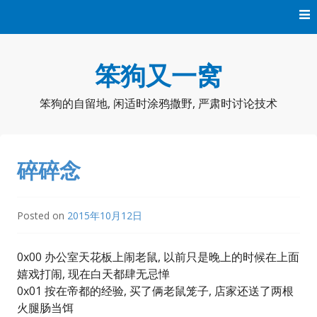
Skip
to
content
笨狗又一窝
笨狗的自留地, 闲适时涂鸦撒野, 严肃时讨论技术
碎碎念
Posted on
2015年10月12日
0x00 办公室天花板上闹老鼠, 以前只是晚上的时候在上面
嬉戏打闹, 现在白天都肆无忌惮
0x01 按在帝都的经验, 买了俩老鼠笼子, 店家还送了两根
火腿肠当饵