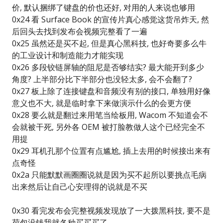
价, 默认捆绑了键盘的价也还好, 对用的人来说也够用
0x24 看 Surface Book 的宣传片真心感觉这货吊炸天, 然
后回头去找到发布会视频完整看了一遍
0x25 虽然还是买不起, 但是真心黑科技, 也好奇要多么牛
的工业设计和制造能力才能实现
0x26 多段铰链屏轴的阻尼是否够结实? 最大能开到多少
角度? 上半部分比下半部分也没轻太多, 会不会翻了?
0x27 板上除了连接键盘和音频没有别的接口, 单独用好像
意义也不大, 就是临时拿下来做演示什么的会更方便
0x28 要么就是翻过来用笔当绘板用, Wacom 不知道会不
会就被干死, 另外各 OEM 被打脸教做人这个已经完全不
用提
0x29 耳机孔那个位置有点尴尬, 插上去用的时候接出来有
点奇怪
0x2a 只能默默画圈圈说就是因为买不起所以要挑点毛病
出来然后让自己心安理得的说就是不买
0x30 看完发布会完整视频发现放了一大拨黑科技, 要不是
荷包没钱我就各种买买买了