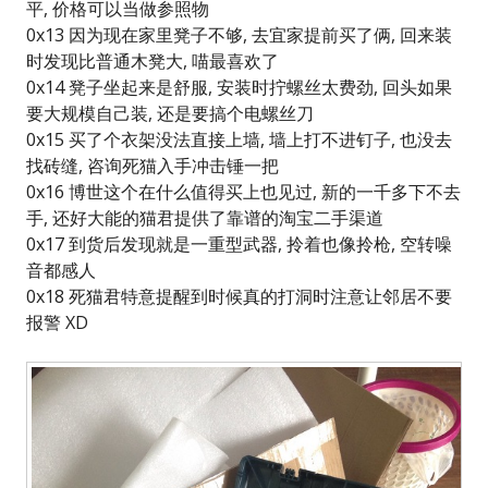
平, 价格可以当做参照物
0x13 因为现在家里凳子不够, 去宜家提前买了俩, 回来装
时发现比普通木凳大, 喵最喜欢了
0x14 凳子坐起来是舒服, 安装时拧螺丝太费劲, 回头如果
要大规模自己装, 还是要搞个电螺丝刀
0x15 买了个衣架没法直接上墙, 墙上打不进钉子, 也没去
找砖缝, 咨询死猫入手冲击锤一把
0x16 博世这个在什么值得买上也见过, 新的一千多下不去
手, 还好大能的猫君提供了靠谱的淘宝二手渠道
0x17 到货后发现就是一重型武器, 拎着也像拎枪, 空转噪
音都感人
0x18 死猫君特意提醒到时候真的打洞时注意让邻居不要
报警 XD