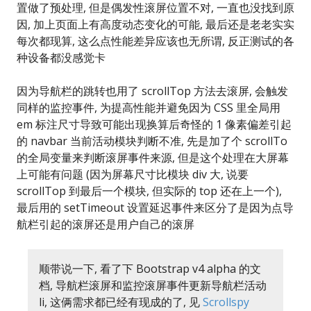
置做了预处理, 但是偶发性滚屏位置不对, 一直也没找到原
因, 加上页面上有高度动态变化的可能, 最后还是老老实实
每次都现算, 这么点性能差异应该也无所谓, 反正测试的各
种设备都没感觉卡
因为导航栏的跳转也用了 scrollTop 方法去滚屏, 会触发
同样的监控事件, 为提高性能并避免因为 CSS 里全局用
em 标注尺寸导致可能出现换算后奇怪的 1 像素偏差引起
的 navbar 当前活动模块判断不准, 先是加了个 scrollTo
的全局变量来判断滚屏事件来源, 但是这个处理在大屏幕
上可能有问题 (因为屏幕尺寸比模块 div 大, 说要
scrollTop 到最后一个模块, 但实际的 top 还在上一个),
最后用的 setTimeout 设置延迟事件来区分了是因为点导
航栏引起的滚屏还是用户自己的滚屏
顺带说一下, 看了下 Bootstrap v4 alpha 的文
档, 导航栏滚屏和监控滚屏事件更新导航栏活动
li, 这俩需求都已经有现成的了, 见
Scrollspy