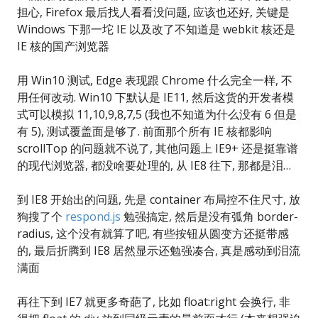
担心, Firefox 最后找人看看没问题, 应该也还好, 关键是
Windows 下那一坨 IE 以及改了不知道是 webkit 核还是
IE 核的国产浏览器
用 Win10 测试, Edge 表现跟 Chrome 什么完全一样, 不
用任何改动. Win10 下默认是 IE11, 然后这货的开发者模
式可以模拟 11,10,9,8,7,5 (我也不知道为什么没有 6 但是
有 5), 测试覆盖面是够了. 前面那个所有 IE 核都影响
scrollTop 的问题就不说了, 其他问题上 IE9+ 还是挺靠谱
的现代浏览器, 都没啥要处理的, 从 IE8 往下, 那都是泪…
到 IE8 开始出的问题, 先是 container 布局控不住尺寸, 放
狗搜了个
respond.js
勉强搞定, 然后是没有弧角 border-
radius, 这个没有就算了吧, 有些按钮从圆变方还挺带感
的, 最后折腾到 IE8 居然显示还勉强凑合, 真是感动到泪流
满面
再往下到 IE7 就更多奇葩了, 比如 float:right 会换行, 非