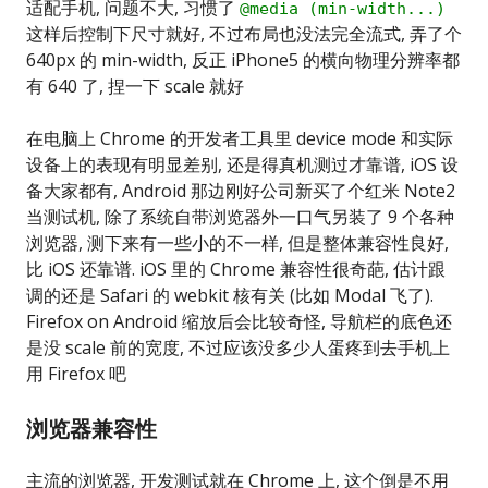
适配手机, 问题不大, 习惯了
@media (min-width...)
这样后控制下尺寸就好, 不过布局也没法完全流式, 弄了个
640px 的 min-width, 反正 iPhone5 的横向物理分辨率都
有 640 了, 捏一下 scale 就好
在电脑上 Chrome 的开发者工具里 device mode 和实际
设备上的表现有明显差别, 还是得真机测过才靠谱, iOS 设
备大家都有, Android 那边刚好公司新买了个红米 Note2
当测试机, 除了系统自带浏览器外一口气另装了 9 个各种
浏览器, 测下来有一些小的不一样, 但是整体兼容性良好,
比 iOS 还靠谱. iOS 里的 Chrome 兼容性很奇葩, 估计跟
调的还是 Safari 的 webkit 核有关 (比如 Modal 飞了).
Firefox on Android 缩放后会比较奇怪, 导航栏的底色还
是没 scale 前的宽度, 不过应该没多少人蛋疼到去手机上
用 Firefox 吧
浏览器兼容性
主流的浏览器, 开发测试就在 Chrome 上, 这个倒是不用