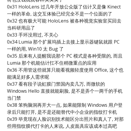
0x31 HoloLens 过几年开放公众版了估计又是像 Kinect
一样的革命, 这交互体验已经完全不是一个位面的了
0x32 也有极大可能 HoloLens 被各种视觉实验室买回去
当科研用品了
0x33 手环没用过, 不关心
0x34 Lumia 那个扩展坞插上去接上显示器键鼠就跟 PC
一样的用, Win10 太 Bug 了
0x35 后来有人提醒我说那个 PC 模式是各种受限的, 而且
Lumia 那个机能估计扛不住稍微重点的应用
0x36 不用管这些就算只能看视频轻度使用 Office, 这个也
能满足好多人需求呢
0x37 看有段子说虹膜门禁国内卖几万, 而微软的
Windows Hello 直接就能刷脸, 是不是弄个一两千的手机
当门禁
0x38 笨狗脑洞再开大一点, 如果能限制 Windows 用户登
录后只能打开, 是不是还能替代中小企业的指纹打卡机
0x39 毕竟现在人脸识别技术能区分出照片和真人了, 对那
些用指纹膜代打卡的人来说, 人皮面具应该成本过高吧