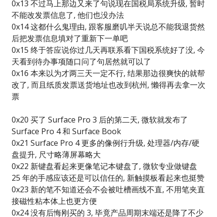
0x13 不过马上那边又来了句说现在国税局系统升级, 暂时
不能改发票信息了, 他们也没办法
0x14 这都什么鬼理由, 跟客服磨叽半天说总不能我退货然
后把发票信息填对了重新下一单吧
0x15 终于答应说你过几天再联系看下国税系统好了没, 今
天看到待办事项随口问了句居然就可以了
0x16 本来以为才两三天一定不行, 结果那边很爽快的就帮
改了, 而且纸质发票送货地址也改到杭州, 懒得再去拿一次
票
0x20 买了 Surface Pro 3 后的第二天, 微软就发布了
Surface Pro 4 和 Surface Book
0x21 Surface Pro 4 更多的像例行升级, 处理器/内存/硬
盘提升, 尺寸略薄屏幕略大
0x22 新键盘看起来更像笔记本键盘了, 微软专业做键盘
25 年的手感应该还是可以信任的, 新触摸板看起来也挺赞
0x23 新的笔不知道还会不会被吐槽画线不直, 不用笔夹直
接磁性粘本体上也更方便
0x24 没有后悔刚买的 3, 毕竟产品周期末端还是降了不少