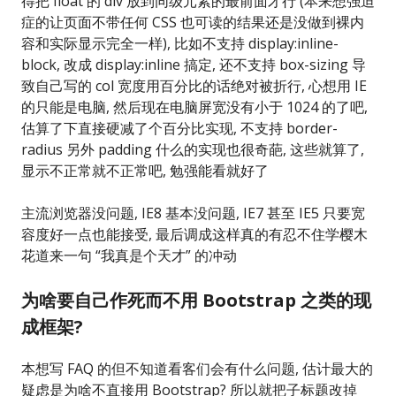
得把 float 的 div 放到同级元素的最前面才行 (本来想强迫
症的让页面不带任何 CSS 也可读的结果还是没做到裸内
容和实际显示完全一样), 比如不支持 display:inline-
block, 改成 display:inline 搞定, 还不支持 box-sizing 导
致自己写的 col 宽度用百分比的话绝对被折行, 心想用 IE
的只能是电脑, 然后现在电脑屏宽没有小于 1024 的了吧,
估算了下直接硬减了个百分比实现, 不支持 border-
radius 另外 padding 什么的实现也很奇葩, 这些就算了,
显示不正常就不正常吧, 勉强能看就好了
主流浏览器没问题, IE8 基本没问题, IE7 甚至 IE5 只要宽
容度好一点也能接受, 最后调成这样真的有忍不住学樱木
花道来一句 “我真是个天才” 的冲动
为啥要自己作死而不用 Bootstrap 之类的现
成框架?
本想写 FAQ 的但不知道看客们会有什么问题, 估计最大的
疑虑是为啥不直接用 Bootstrap? 所以就把子标题改掉