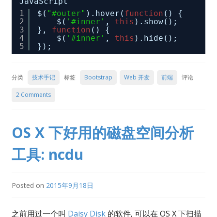
JavaScript
1
$(
"#outer"
).hover(
function
() {
2
$(
'#inner'
, 
this
).show();
3
}, 
function
() {
4
$(
'#inner'
, 
this
).hide();
5
});
分类
技术手记
标签
Bootstrap
Web 开发
前端
评论
2 Comments
OS X 下好用的磁盘空间分析
工具: ncdu
Posted on
2015年9月18日
之前用过一个叫
Daisy Disk
的软件, 可以在 OS X 下扫描