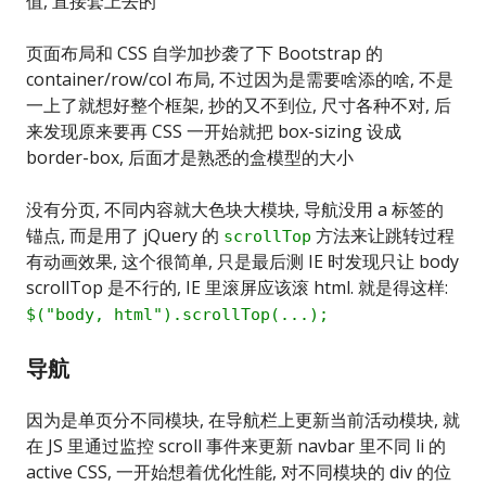
值, 直接套上去的
页面布局和 CSS 自学加抄袭了下 Bootstrap 的
container/row/col 布局, 不过因为是需要啥添的啥, 不是
一上了就想好整个框架, 抄的又不到位, 尺寸各种不对, 后
来发现原来要再 CSS 一开始就把 box-sizing 设成
border-box, 后面才是熟悉的盒模型的大小
没有分页, 不同内容就大色块大模块, 导航没用 a 标签的
锚点, 而是用了 jQuery 的
方法来让跳转过程
scrollTop
有动画效果, 这个很简单, 只是最后测 IE 时发现只让 body
scrollTop 是不行的, IE 里滚屏应该滚 html. 就是得这样:
$("body, html").scrollTop(...);
导航
因为是单页分不同模块, 在导航栏上更新当前活动模块, 就
在 JS 里通过监控 scroll 事件来更新 navbar 里不同 li 的
active CSS, 一开始想着优化性能, 对不同模块的 div 的位