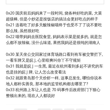
0x20 国庆前后妈妈来了一段时间, 烧各种好吃的菜, 大菜
超级棒, 但是小炒还是按饭店的搞法会更好吃点的样子
0x21 连着吃了好多天酸辣椒喵终于也受不了了说不要吃
那么辣, 虽然很好吃
0x22 喵带妈妈去医院食堂, 妈妈表示菜是挺多的, 就是怎
么都不放辣椒, 没什么味道, 果然我妈还是很纯的湖南人
0x30 某天坐公交回家过体育场路口看到有车被交警拦下,
一看车牌又是皖 J, 心里暗爽叫你丫不守规矩
0x31 我就是皖 J 一生黑, 最近在杭州看到多起不讲究的车
也是挂的皖 J 牌, 让人怎么改变看法
0x32 就跟青岛那个天价虾一样, 这事总发生, 哪怕你说本
地人都朴实善良, 那本地的监管机构都去哪里了?
0x33 杭州路上车让人也是 70 码事件后政府部门下狠心
整顿出来的, 现在人人都说好