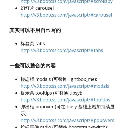
http://v3.bootcss.com/javascript/#scrollspy
幻灯片 carousel:
http://v3.bootcss.com/javascript/#carousel
其实可以不用自己写的
标签页 tabs:
http://v3.bootcss.com/javascript/#tabs
一些可以整合的内容
模态框 modals (可替换 lightbox_me):
http://v3.bootcss.com/javascript/#modals
提示条 tooltips (可替换 tipsy):
http://v3.bootcss.com/javascript/#tooltips
弹出框 popover (可在 tipsy 基础上增加持续显
示):
http://v3.bootcss.com/javascript/#popovers
按钮事件 radio (可替换 bootstrap-switch):