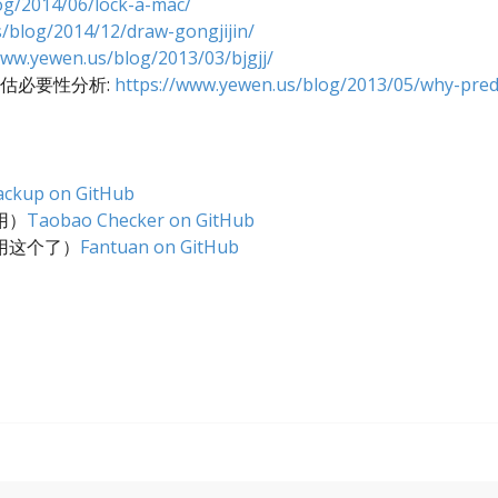
og/2014/06/lock-a-mac/
/blog/2014/12/draw-gongjijin/
www.yewen.us/blog/2013/03/bjgjj/
估必要性分析:
https://www.yewen.us/blog/2013/05/why-predi
ackup on GitHub
用）
Taobao Checker on GitHub
用这个了）
Fantuan on GitHub