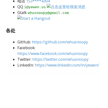
电话
153****4304
QQ
i@yewen.us
Gtalk
whusnoopy@gmail.com
各处
GitHub:
https://github.com/whusnoopy
Facebook:
https://www.facebook.com/whusnoopy
Twitter:
https://twitter.com/whusnoopy
LinkedIn:
https://www.linkedin.com/in/yewen/