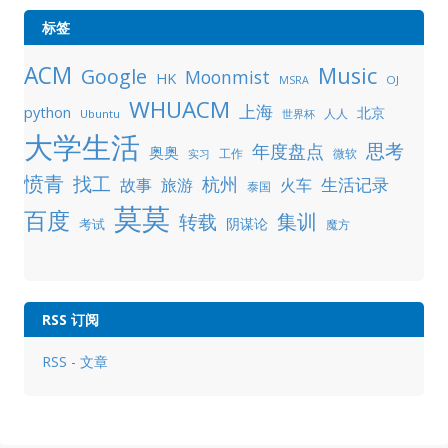
标签
ACM
Music
Google
Moonmist
HK
OJ
MSRA
WHUACM
上海
python
北京
人人
Ubuntu
世界杯
大学生活
年度盘点
思考
奥奥
工作
微软
实习
愤青
找工
杭州
生活记录
故事
旅游
火车
泰国
莫莫
百度
集训
转载
阴谋论
考试
魔方
RSS 订阅
RSS - 文章