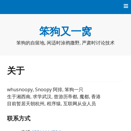
Skip
to
content
笨狗又一窝
笨狗的自留地, 闲适时涂鸦撒野, 严肃时讨论技术
关于
whusnoopy, Snoopy 阿排, 笨狗一只
生于湘西南, 求学武汉, 曾游历帝都, 魔都, 香港
目前暂居天朝杭州, 程序猿, 互联网从业人员
联系方式