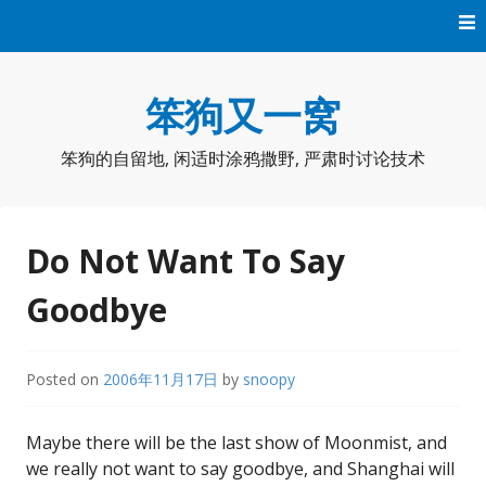
Skip
to
content
笨狗又一窝
笨狗的自留地, 闲适时涂鸦撒野, 严肃时讨论技术
Do Not Want To Say
Goodbye
Posted on
2006年11月17日
by
snoopy
Maybe there will be the last show of Moonmist, and
we really not want to say goodbye, and Shanghai will