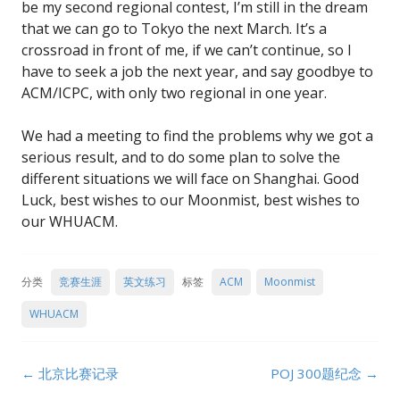
be my second regional contest, I’m still in the dream
that we can go to Tokyo the next March. It’s a
crossroad in front of me, if we can’t continue, so I
have to seek a job the next year, and say goodbye to
ACM/ICPC, with only two regional in one year.
We had a meeting to find the problems why we got a
serious result, and to do some plan to solve the
different situations we will face on Shanghai. Good
Luck, best wishes to our Moonmist, best wishes to
our WHUACM.
分类
竞赛生涯
英文练习
标签
ACM
Moonmist
WHUACM
Post
←
北京比赛记录
POJ 300题纪念
→
navigation