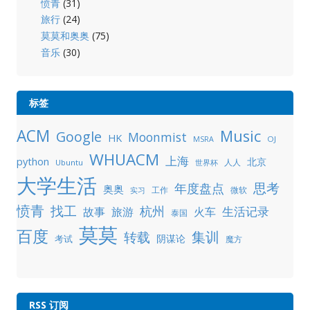
愤青
(31)
旅行
(24)
莫莫和奥奥
(75)
音乐
(30)
标签
ACM
Music
Google
Moonmist
HK
OJ
MSRA
WHUACM
上海
python
北京
人人
Ubuntu
世界杯
大学生活
年度盘点
思考
奥奥
工作
微软
实习
愤青
找工
杭州
生活记录
故事
旅游
火车
泰国
莫莫
百度
集训
转载
阴谋论
考试
魔方
RSS 订阅