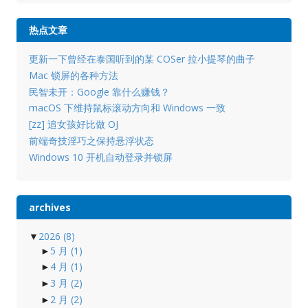
热点文章
更新一下曾经在泰国听到的某 COSer 拉小提琴的曲子
Mac 锁屏的各种方法
民智未开：Google 靠什么赚钱？
macOS 下维持鼠标滚动方向和 Windows 一致
[zz] 追女孩好比做 OJ
前端奇技淫巧之保持悬浮状态
Windows 10 开机自动登录并锁屏
archives
▼
2026
(8)
►
5 月
(1)
►
4 月
(1)
►
3 月
(2)
►
2 月
(2)