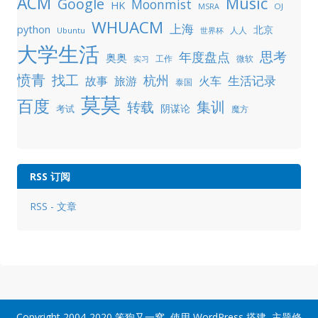
ACM
Music
Google
Moonmist
HK
OJ
MSRA
WHUACM
上海
python
北京
人人
Ubuntu
世界杯
大学生活
年度盘点
思考
奥奥
工作
微软
实习
愤青
找工
杭州
生活记录
故事
旅游
火车
泰国
莫莫
百度
集训
转载
阴谋论
考试
魔方
RSS 订阅
RSS - 文章
Copyright 2004-2020
笨狗又一窝
, 使用
WordPress
搭建, 主题修