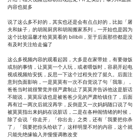
内容也挺多
说了这么多不好的，其实也还是会有点点好的，比如「屠
夫和妹子」的胡闹厨房和胡闹搬家系列，一开始也是因为
这个比较温馨才给莫莫看的 bilibili，至于后面那些都是没
有及时关注给走偏了
这么多视频内容的观看起因，大多是在家带娃，有要做饭
或别的事情，让莫莫一个人玩，或者喂饭时，容易开起电
视或视频给安抚，反思一下这个过程失控了挺久。后面注
意到负面影响，一是莫莫有一次不自觉说了句「我靠」，
爸爸当时就很警觉并很严肃制止了莫莫并告诉他这是脏话
不能说，莫莫应该也是被爸爸少见的严肃给镇住了，后面
再有过一两次后就没再学，反倒是又一次妈妈随口说了句
被莫莫指出来妈妈在说脏话，二是在各种闹情绪的时候，
除了会说「你走开」「你出去」之类，还有「我要把你杀
了」「我要把你头给砍了」这样明显不对的内容，这个就
只能先绝缘输入并慢慢调教改变