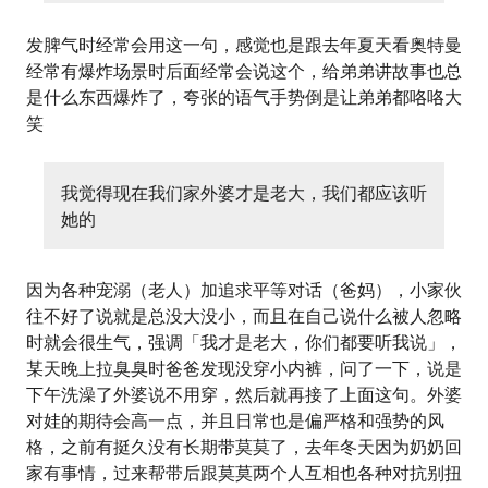
发脾气时经常会用这一句，感觉也是跟去年夏天看奥特曼
经常有爆炸场景时后面经常会说这个，给弟弟讲故事也总
是什么东西爆炸了，夸张的语气手势倒是让弟弟都咯咯大
笑
我觉得现在我们家外婆才是老大，我们都应该听
她的
因为各种宠溺（老人）加追求平等对话（爸妈），小家伙
往不好了说就是总没大没小，而且在自己说什么被人忽略
时就会很生气，强调「我才是老大，你们都要听我说」，
某天晚上拉臭臭时爸爸发现没穿小内裤，问了一下，说是
下午洗澡了外婆说不用穿，然后就再接了上面这句。外婆
对娃的期待会高一点，并且日常也是偏严格和强势的风
格，之前有挺久没有长期带莫莫了，去年冬天因为奶奶回
家有事情，过来帮带后跟莫莫两个人互相也各种对抗别扭