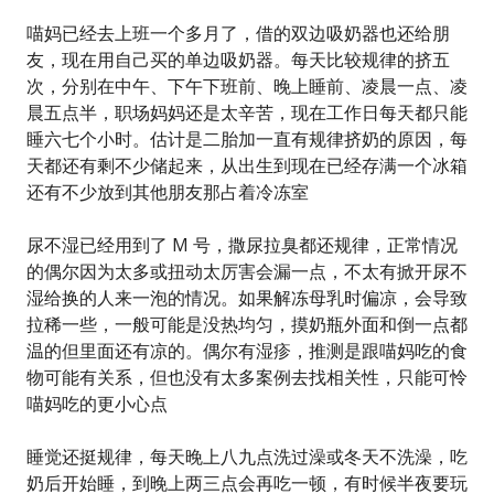
喵妈已经去上班一个多月了，借的双边吸奶器也还给朋
友，现在用自己买的单边吸奶器。每天比较规律的挤五
次，分别在中午、下午下班前、晚上睡前、凌晨一点、凌
晨五点半，职场妈妈还是太辛苦，现在工作日每天都只能
睡六七个小时。估计是二胎加一直有规律挤奶的原因，每
天都还有剩不少储起来，从出生到现在已经存满一个冰箱
还有不少放到其他朋友那占着冷冻室
尿不湿已经用到了 M 号，撒尿拉臭都还规律，正常情况
的偶尔因为太多或扭动太厉害会漏一点，不太有掀开尿不
湿给换的人来一泡的情况。如果解冻母乳时偏凉，会导致
拉稀一些，一般可能是没热均匀，摸奶瓶外面和倒一点都
温的但里面还有凉的。偶尔有湿疹，推测是跟喵妈吃的食
物可能有关系，但也没有太多案例去找相关性，只能可怜
喵妈吃的更小心点
睡觉还挺规律，每天晚上八九点洗过澡或冬天不洗澡，吃
奶后开始睡，到晚上两三点会再吃一顿，有时候半夜要玩