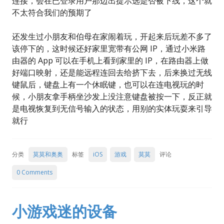
连接，会在已登录用户那边出提示选是否被下线，这个就
不太符合我们的预期了
还发生过小朋友和伯母在家闹着玩，开起来后玩差不多了
该停下的，这时候还好家里宽带有公网 IP，通过小米路
由器的 App 可以在手机上看到家里的 IP，在路由器上做
好端口映射，还是能远程连回去给挤下去，后来换过无线
键鼠后，键盘上有一个休眠键，也可以在连电视玩的时
候，小朋友拿手柄坐沙发上没注意键盘被按一下，反正就
是电视恢复到无信号输入的状态，用别的实体玩耍来引导
就行
分类
莫莫和奥奥
标签
iOS
游戏
莫莫
评论
0 Comments
小游戏迷的设备