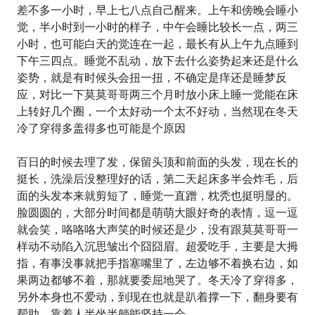
差不多一小时，早上七八点自己醒来。上午和傍晚会睡小
觉，半小时到一小时的样子，中午会睡比较长一点，两三
小时，也可能白天的觉连在一起，最长有从上午九点睡到
下午三四点。睡觉不乱动，放下去什么姿势起来还是什么
姿势，就是有时候头会扭一扭，不确定是痒还是睡梦反
应，对比一下莫莫哥哥两三个月时放小床上睡一觉能在床
上转好几个圈，一个太好动一个太不好动，当然现在冬天
冷了穿得多盖得多也可能是个原因
百日的时候去理了发，保留头顶和前面的头发，现在长的
挺长，洗澡后没整理好的话，第二天起床多半会炸毛，后
面的头发本来就剪短了，睡觉一直蹭，枕秃也挺明显的。
脸圆圆的，大部分时间都是萌萌大眼好奇的表情，逗一逗
就会笑，咯咯咯大声笑的时候还是少，没有跟莫莫哥哥一
样动不动陷入沉思皱出个囧囧眉。超爱吃手，主要是大拇
指，有事没事就把手指塞嘴里了，左边够不着换右边，如
果两边都够不着，那就要委屈地哭了。冬天冷了穿得多，
另外本身也不爱动，到现在也就是趴着撑一下，翻身要有
帮助，靠着人半坐半躺能坚持一会