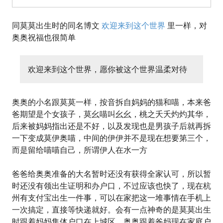
同莫莫出生时的同名博文
欢迎来到这个世界
里一样，对
奥奥祝福也很简单
欢迎来到这个世界，愿你被这个世界温柔对待
奥奥的小名跟莫莫一样，按音拆自妈妈的猫和喵，本来爸
爸期望是个女孩子，莫幺喵叫幺幺，桃之夭夭灼灼其华，
后来被妈妈指出还是不好，以及发现也是男孩子后就再拆
一下变成莫伊奥喵，中间的伊伊并不是现在想要第三个，
而是留给喵喵自己，所谓伊人在水一方
爸爸给奥奥准备的大名暂时还没有获得全家认可，所以暂
时还没有领出生证明和办户口，不过应该也快了，现在杭
州有支付宝出生一件事，可以在家把这一堆事情在手机上
一次搞定，直接等快递就好。会有一点神奇的是莫莫出生
时跟着妈妈集体户口在上城区，奥奥跟着爸妈现在家庭户