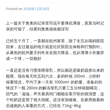
Posted on
2020年12月30日
上一篇关于奥奥的记录里写说不要厚此薄彼，莫莫当时记
录的可细了，结果到奥奥就啥都没写
已经五个月了，一直都在杭州家里，除了生完从喵妈医院
回来，去过最远的地方就是社区医院去体检和打预防针。
从暴热的杭州夏天到年末全国大降温，也从薄薄小衣服穿
成一个球，一切都好
一直还是没有习惯亲喂母乳，所以都还是吸奶器挤出来奶
瓶喂。现在每天吃五到六次，多的时候 200ml，少的时
候看情况，平均下来一天有 1000ml+ 的奶量。准备好的
情况下一瓶 200ml 的解冻母乳只要三五分钟就能喝完，
回气的「滋滋」声关着房间门都能在客厅听的很清楚，这
个吃奶还是用了很大劲呢。还没有加辅食。在家用抱着称
后减抱的人体重的方式，已经在 7.5kg~8kg