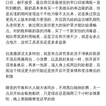
口径，都不接受，最后用贝亲最便宜的窄口径玻璃瓶一直
吃到断奶。吸奶器本来有买一个美德乐的单边吸奶器，但
是在涨奶期间发现这个不给力吸不太出来，还是换过双边
更高大上版本的吸力更强的，并且因为娃妈这次哺乳期乳
头变得更大，换过两次直径更大的保护罩才能比较通畅
点。对奶瓶和吸奶器的消毒，买了一个新安怡的消毒器，
相比带莫莫时用锅煮，还是卫生和方便不少，就是会多占
点地方，这些工具其实还是多多益善
拉臭撒尿没太多特别，就是有点讲究喜欢洗干净换好新尿
不湿后再撒再拉，小浪费，以及跟好多娃一样，拆开尿不
湿准备换后，再来一泡尿，滋人身上或周边到处都是，后
面这个情况更大的可能还是拆开后不受束缚和变凉爽后的
刺激
睡觉的节奏和大人能大体同步，不用黑白颠倒折腾，大一
点后开始会黏抱黏哄，只是现在还是隔两三个小时会饿要
吃，晚上离能睡整觉还早的很