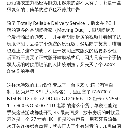
点触摸或重力感应等能力用起来的都不太有了，都是一些
很复杂的，简单的游戏也不停跳广告
除了 Totally Reliable Delivery Service ，后来在 PC 上
玩的更多的是胡闹搬家（Moving Out），跟胡闹厨房一
个发行商出的游戏，一开始看胡闹厨房的视频时看到了试
玩版评测，去撸了个免费的试玩版，然后除了莫莫，喵喵
也迷上了这个游戏，不止一次问正式版买的话要多少钱，
后面就干脆买了正式版开辅助模式玩，因为只有一个手柄
双人玩的时候用键鼠的人比较别扭，又去买了个 Xbox
One S 的手柄
这样玩游戏的主力设备变成了一台 K39 机箱（淘宝自
制，因为只有 3.9L 大小得名），里面塞了 i7-6700 /
B150N ITX / 8Gx2 DDR4 / GTX1660s ITX 短卡 / SN550
1T / 860EVO 500G / 1U 电源 的这么个货，单说性能跑
手头这些游戏都能开到 4K 最高画质，放书房玩的时候显
示器是一个 27 寸的 4K，但是没有声音，用蓝牙音箱每
次开关连接都有点烦，就去再入了个有线音箱，加黑白两