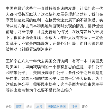
中国在最近这些年一直维持着高速的发展，让我们这一代
人都习惯甚至默认了这么快的发展是理所当然的，我们在
享受快速发展的红利，在接受快速发展下的不进则退。实
际从前几年去日本和奥地利游玩时发现的情况，世界慢慢
前进，乃至停滞，才是更普遍的情况。在没有发展的环境
下，很多矛盾会显现，会放大，年轻人没有奔头，一定会
出乱子，不管是内部爆发，还是外部引爆，而且会很容易
被煽动（斜眼看深圳河南岸
王沪宁在八九十年代去美国交流访问，有写一本《美国反
对美国》，里面我读到的一个很有意思的点是「条件公平
和结果公平」。美国强调条件公平，条件公平之外即是竞
争自由。如果只强调结果公平，结局一定是大锅饭。为了
达成条件公平，需要民主协商，这也是西方的自由民主平
等的出发点和为什么要不惜代价去维护
分类
愤青
标签
思考
美国反对美国
读书
评论