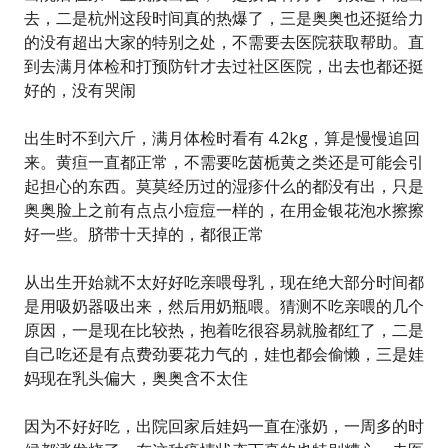
去，二是杭州这段时间真的热爆了，三是奥奥也还挺给力
的没有超出大家的特别之处，不需要去医院获取帮助。直
到去满月体检和打预防针才去过社区医院，出去也都还挺
好的，没有哭闹
出生时不到六斤，满月体检时看有 4.2kg，算是慢慢追回
来。黄疸一直都正常，不需要吃茵栀黄之类还是可能会引
起担心的东西。莫莫经历过的湿疹什么的都没有出，只是
奥奥脸上之前有点点小痘痘一样的，在用金银花泡水擦擦
好一些。脐带十天掉的，都很正常
从出生开始就不太好好吃亲喂母乳，现在绝大部分时间都
是用吸奶器吸出来，然后用奶瓶喂。猜测不吃亲喂的几个
原因，一是现在比较热，抱着吃很容易就脸都红了，二是
自己吃还是有点费劲要花力气的，娃也都会偷懒，三是娃
妈现在乳头偏大，奥奥含不太住
因为不好好吃，出院回家后娃妈一直在涨奶，一周多的时