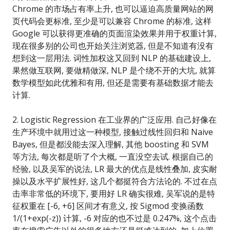
Chrome 的市场占有率上升, 也可以逼迫高质量网站的网
页代码会更标准, 至少是可以兼容 Chrome 的标准, 这样
Google 可以获得更准确的页面渲染效果并用于权重计算,
现在很多别的公司也开始关注浏览器, 但是不知道有没有
想到这一层用法. 词性加权这又回到 NLP 的基础建设上,
果然做互联网, 要做精做深, NLP 是个绕不开的大坑, 就算
数学模型如此优雅和有用, 但还是需要有基础数据才能去
计算.
2. Logistic Regression 在工业界的广泛应用. 自己好像在
生产环境中就用过这一种模型, 接触过线性回归和 Naive
Bayes, 但是都没能去深入理解, 其他 boosting 和 SVM
等方法, 每次都是听了个大概, 一直没空去试. 根据自己的
经验, 以及吴军的说法, LR 最大的优点是线性叠加, 皮实耐
操以及水平扩展性好, 这几个都挺符合方法论的. 不过在点
击率非常低的环境下, 要用好 LR 确实很难, 吴军说的是特
征权重在 [-6, +6] 区间才有意义, 按 Sigmod 变换函数
1/(1+exp(-z)) 计算, -6 对应的也不过是 0.247%, 这个点击