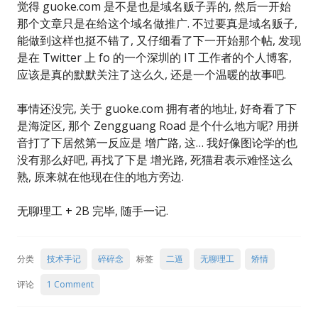
觉得 guoke.com 是不是也是域名贩子弄的, 然后一开始
那个文章只是在给这个域名做推广. 不过要真是域名贩子,
能做到这样也挺不错了, 又仔细看了下一开始那个帖, 发现
是在 Twitter 上 fo 的一个深圳的 IT 工作者的个人博客,
应该是真的默默关注了这么久, 还是一个温暖的故事吧.
事情还没完, 关于 guoke.com 拥有者的地址, 好奇看了下
是海淀区, 那个 Zengguang Road 是个什么地方呢? 用拼
音打了下居然第一反应是 增广路, 这… 我好像图论学的也
没有那么好吧, 再找了下是 增光路, 死猫君表示难怪这么
熟, 原来就在他现在住的地方旁边.
无聊理工 + 2B 完毕, 随手一记.
分类
技术手记
碎碎念
标签
二逼
无聊理工
矫情
评论
1 Comment