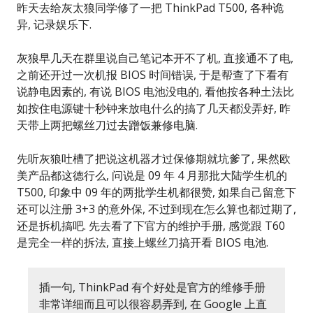
昨天去给灰太狼同学修了一把 ThinkPad T500, 各种诡
异, 记录娱乐下.
灰狼早几天在群里说自己笔记本开不了机, 直接通不了电,
之前还开过一次机报 BIOS 时间错误, 于是帮查了下看有
说静电因素的, 有说 BIOS 电池没电的, 看他按各种土法比
如按住电源键十秒钟来放电什么的搞了几天都没弄好, 昨
天带上两把螺丝刀过去蹭饭兼修电脑.
先听灰狼吐槽了把说这机器才过保修期就坑爹了, 果然欧
美产品都这德行么, 问说是 09 年 4 月那批大陆学生机的
T500, 印象中 09 年的两批学生机都很赞, 如果自己留意下
还可以注册 3+3 的意外保, 不过到现在怎么算也都过期了,
还是拆机搞吧. 先去看了下官方的维护手册, 感觉跟 T60
是完全一样的拆法, 直接上螺丝刀搞开看 BIOS 电池.
插一句, ThinkPad 有个好处是官方的维修手册
非常详细而且可以很容易弄到, 在 Google 上直