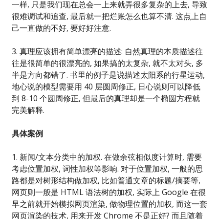
一样, 只是我们现在总会一上来就弄很多复杂的上去, 导致
很难调试和追查, 最后就一把烂账怎么也算不清. 这点上自
己一直做的不好, 要好好注意.
3. 真理应该拥有简单漂亮的描述: 自然真理的本质描述往
往是很简单的很漂亮的, 如果搞的太复杂, 就不太对头, 多
半是方向都错了. 书里的例子是说描述太阳系的行星运动,
地心说的模型需要用 40 层圆周修正, 日心说则可以降低
到 8-10 个圆周修正, 但最后的真理却是一个椭圆方程就
完美解释.
具体案例
1. 新闻/文本分类中的加权. 在做余弦相似度计算时, 需要
考虑位置加权, 词性加权等影响. 对于位置加权, 一般的思
路都是对树形结构做加权, 比如普通文章的标题/摘要等,
网页则一般是 HTML 语法树的加权, 实际上 Google 在很
早之前就开始模拟网页渲染, 做物理位置的加权, 而这一套
网页渲染的技术, 用来开发 Chrome 不是正好? 而且随着