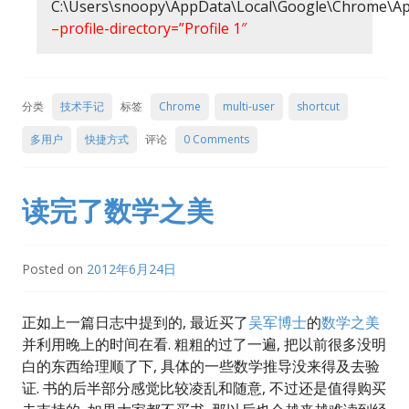
C:\Users\snoopy\AppData\Local\Google\Chrome\App
–profile-directory=”Profile 1″
分类
技术手记
标签
Chrome
multi-user
shortcut
多用户
快捷方式
评论
0 Comments
读完了数学之美
Posted on
2012年6月24日
正如上一篇日志中提到的, 最近买了
吴军博士
的
数学之美
并利用晚上的时间在看. 粗粗的过了一遍, 把以前很多没明
白的东西给理顺了下, 具体的一些数学推导没来得及去验
证. 书的后半部分感觉比较凌乱和随意, 不过还是值得购买