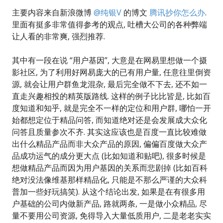
主要内容来自新浪微博
@纯银V
的博文
腾讯抄你怎么办
.
里面有挺多非常值得参考的观点, 吐槽大公司的各种弊端
让人看的非常爽, 强烈推荐.
其中有一段在说 “用户基因”, 大意是在网易里想做一个摄
影社区, 为了利用好网易庞大的已有用户量, 任意往里倒资
源, 就会让用户群鱼龙混杂, 最后完全做不下去, 还不如一
直走兴趣相投的精英版路线. 这样的例子比比皆是, 比如百
度知道和知乎, 就是完全不一样的定位和用户群, 哪怕一开
始都想定位于精品问答, 而知道绝对还是会发展成大众化
问答且质量参次不齐. 其实这应该也是百度一直比较难做
出什么精品产品而非大众产品的原因, 偏偏百度做大众产
品成功运气的成分更大点 (比如知道和贴吧), 很多时候是
想做精品产品而因为用户基因的关系而悲剧掉 (比如百科
绝对没法像维基那样精品化, 只能是不那么严谨的大众科
普加一些好玩搞笑). 从这个结论出发, 如果是在有很多用
户基础的公司内做新产品, 路就两条, 一是做小众精品, 尽
量不要用公司资源, 免得导入大量低质用户, 二是老老实实