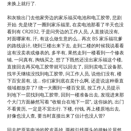
来换上就行了.
和灰狼出门去他家旁边的家乐福买电池和电工胶带, 悲剧
开始. 先是绕了一圈到家乐福里, 在卖电池那看了半天也没
看到有 CR2032, 于是问旁边的工作人员, 人直接说没有,
对面哪家有, 汗, 有这么做生意的么… 再次 BS 家乐福坑爹
的路线设计, 绕到三楼出来下去, 走到二楼的时候我说看看
这有没卖表或修表的, 多半有, 果然走到一楼看到一个修表
铺, 一问真有, 掏钱买之. 想了下既然还没出家乐福这个楼,
直接回去再买电工胶带就可以回去了, 回到卖电工设备那,
找半天继续没找到电工胶带, 问工作人员, 说他们没有, 楼
下百安居有, 这… 你们家到底在卖什么啊, 还是说这种垂直
领域都放弃了? 绕一大圈到一楼百安居, 按工作人员提示
到地下一层找到电工胶带, 回到一楼准备出去, 发现进来那
个大门方面赫然写着 “收银台在地下一层”, 这你妹的, 出门
不看黄历, 一定是不宜出行. 下楼, 付钱, 再上楼原地出去,
好像也没人查, 要当时直接出来了估计也没人管?
回去把原装电池的胶皮弄掉, 两根引线两头的接触片居然