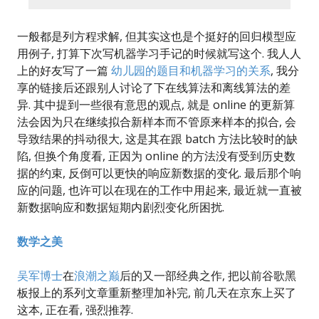
一般都是列方程求解, 但其实这也是个挺好的回归模型应
用例子, 打算下次写机器学习手记的时候就写这个. 我人人
上的好友写了一篇
幼儿园的题目和机器学习的关系
, 我分
享的链接后还跟别人讨论了下在线算法和离线算法的差
异. 其中提到一些很有意思的观点, 就是 online 的更新算
法会因为只在继续拟合新样本而不管原来样本的拟合, 会
导致结果的抖动很大, 这是其在跟 batch 方法比较时的缺
陷, 但换个角度看, 正因为 online 的方法没有受到历史数
据的约束, 反倒可以更快的响应新数据的变化. 最后那个响
应的问题, 也许可以在现在的工作中用起来, 最近就一直被
新数据响应和数据短期内剧烈变化所困扰.
数学之美
吴军博士
在
浪潮之巅
后的又一部经典之作, 把以前谷歌黑
板报上的系列文章重新整理加补完, 前几天在京东上买了
这本, 正在看, 强烈推荐.