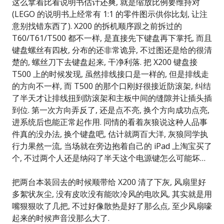
这么拿着比看说明书估计还爽, 就是缩放比例要维持对
(LEGO 的说明书上经常有 1:1 的零件图示供你比划, 让注
意别找错东西了). X200 的拆机顺序跟之前拆过的
T60/T61/T500 都不一样, 是直接先下键盘再下掌托, 而且
键盘螺丝有四枚, 分布的还非常诡异, 不过图还是给的很清
楚的, 螺丝刀下去键盘起来, 干净利落. 把 X200 键盘接
T500 上的时候发现, 虽然排线接口是一样的, 但是排线走
的方向不一样, 而 T500 的那个口刚好很接近防滚架, 纠结
了半天才让排线扭到防滚架和主板中间的缝隙并让插头插
到位. 第一次方向弄反了, 还是点不亮, 换个方向成功点亮,
进系统后也能正常起作用. 同情的看着灰狼说这种人品事
件真的没办法, 换个键盘吧, 估计就两百大洋, 灰狼同学执
行力果然一流, 当场就在旁边抱着自己的 iPad 上淘宝买了
个, 不过两个人还是纳闷了半天这个电源键怎么可能坏…
把两台本装回去的时候顺带给 X200 清了下灰, 风扇里好
多絮状灰尘, 没有皮吹没有能吹冷风的电吹风, 其实就是用
嘴狠狠吹了几把, 不过好像散热是好了那么点, 至少风扇嚎
起来的时候声音没那么大了.