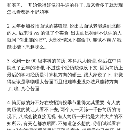
和实习, 一开始觉得好像很牛逼的样子, 后来看多了就发现
怎么看都是个野鸡事
2. 去年参加校招面试的某狐狸, 说出去面试老能遇到北邮
的人, 后来很 ws 的做了个实验, 出去面试碰到不认识的人
就问 “你北邮的吧?”, 大部分情况下都命中, 屡试不爽 // 我
能吐槽下恶趣味么…
3. 收到一份 00 级本科的简历, 本科武大物理, 然后在中科
院念了五年的物理, 不过这个经历貌似没下文, 因为简历上
最后的学习经历是计算机方向的硕士, 跟大家说了下, 都觉
得应该是学物理太苦逼而且很难毕业没办法只能转方向
了, 唉, 真心苦逼
4. 简历做的好不好在校招海投季节显得尤其重要. 有人的
简历做的就让人看不下去, 两个人一天筛一千份简历的情
况下, 八成会被直接无视; 有人简历一开始是大片大片的不
知所云, 有亮点都放后面, 不知道怎么想的, 你们试试看在