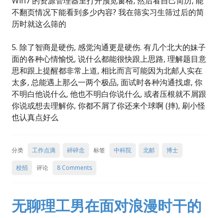
Win7 的资源管理器里打开预览窗格, 然后看自己简历, 能
不翻页情况下能看到多少内容? 我在筛实习生筛过后的简
历时就这么筛的
5. 除了智商是硬伤, 感觉沟通更是硬伤. 有几个北大的妹子
面的各种心情愉悦, 说什么都能很快跟上思路, 理解题目意
思和跟上提醒都非常上道, 相比而言可能因为北邮人实在
太多, 总能遇上那么一两个极品, 面试时各种沟通找虐, 你
不明白他说什么, 他也不明白你说什么, 或者压根就不屑跟
你说或想去理解你, 你都不屑了你还来个球啊 (摔), 刷小怪
也认真点好么
分类
工作点滴
碎碎念
标签
中科院
北邮
博士
校招
评论
8 Comments
无聊理工男在面对浪漫时干的