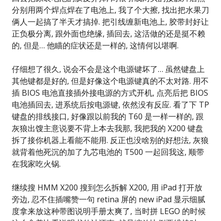
分别用两个焊点焊在了电池上, 我了个大擦, 找出把水果刀
俩人一起搞了半天才搞掉. 把引线缠新电池上, 胶带封好让
正负极分离, 跟外面也绝缘, 插回去, 这活做的还是挺不赖
的, 但是… 他瞄的症状还是一样的, 这情何以堪啊.
仔细想了很久, 说会不会是这个电源键坏了… 虽然键盘上
其他键都是好的, 但是好像这个电源键真的不太对路. 用不
插 BIOS 电池直接插外接电源的方式开机, 点亮后把 BIOS
电池插回去, 进系统后按电源键, 依然没有反应. 看了下 TP
键盘的排线接口, 好像跟以前我的 T60 是一样一样的, 跟
灰狼出馊主意说要不背上本去我那, 我把我的 X200 键盘
拆了接你机器上看能不能用. 反正也没啥别的好想法, 灰狼
就背着他死沉的加了九芯电池的 T500 一起回我这, 顺带
在我家吃火锅.
继续搜 HMM X200 搜到怎么拆解 X200, 用 iPad 打开放
旁边, 忍不住插嘴赞一句 retina 屏的 new iPad 显示细腻
度拿来放这种带图说明手册太爽了, 当时拼 LEGO 的时候