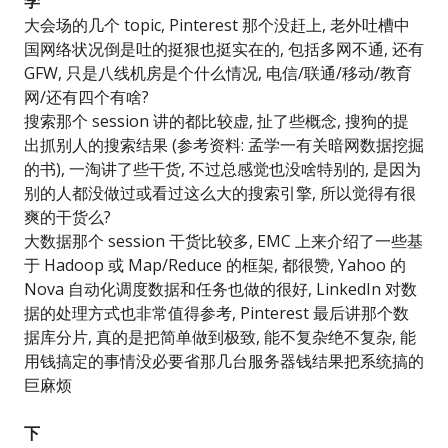
学
大会场的几个 topic, Pinterest 那个没赶上, 老外吐槽中
国网络状况倒是吐的挺狠也挺实在的, 包括多网不通, 还有
GFW, 只是八线机房是个什么情况, 电信/联通/移动/教育
网/还有四个有啥?
搜索那个 session 讲的都比较虚, 扯了些概念, 搜狗的提
出抓别人的搜索结果 (参考资料: 孟学一有关暗网数据挖掘
的书), 一淘讲了些干货, 不过总感觉也没啥特别的, 是因为
别的人都没做过或看过这么大的搜索引擎, 所以觉得有很
爽的干货么?
大数据那个 session 干货比较多, EMC 上来介绍了一些基
于 Hadoop 或 Map/Reduce 的框架, 都很赞, Yahoo 的
Nova 自动化调度数据和任务也做的很好, LinkedIn 对数
据的处理方式也非常值得参考, Pinterest 最后讲那个数
据库分片, 真的是把简单做到极致, 能不复杂绝不复杂, 能
用钱搞定的事情没必要省那几台服务器钱结果把系统搞的
巨麻烦
下