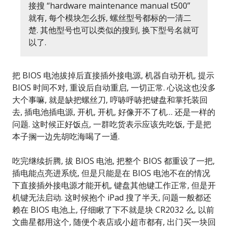
接搜 “hardware maintenance manual t500”
就有, 每个模块怎么拆, 螺丝型号都标的一清二
楚. 其他型号也可以类似的搜到, 换下型号名就可
以了.
把 BIOS 电池拔掉后直接插外接电源, 机器自动开机, 提示
BIOS 时间不对, 重设后自动重启, 一切正常. 心说这也没多
大个事嘛, 就是缺把螺丝刀, 哼哧呼哧把键盘和掌托装回
去, 插电池插电源, 开机, 开机, 好像开不了机… 还是一样的
问题. 这时候正好饭点, 一群吃货表示应该先吃饭, 于是把
本子搁一边先胡吃海喝了一通.
吃完继续折腾, 拔 BIOS 电池, 把整个 BIOS 都重设了一把,
插电能点亮进系统, 但是只能是在 BIOS 电池不在的情况
下直接插外接电源才能开机, 键盘其他键工作正常, 但是开
机键无法启动. 这时候抱个 iPad 搜了半天, 问题一般都还
赖在 BIOS 电池上, 仔细瞅了下不就是块 CR2032 么, 以前
文曲星都用这个, 随便个表店或小超市都有, 出门买一块回